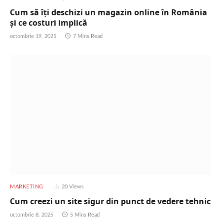
Cum să îți deschizi un magazin online în România
și ce costuri implică
octombrie 19, 2025
7 Mins Read
MARKETING
20
Views
Cum creezi un site sigur din punct de vedere tehnic
octombrie 8, 2025
5 Mins Read