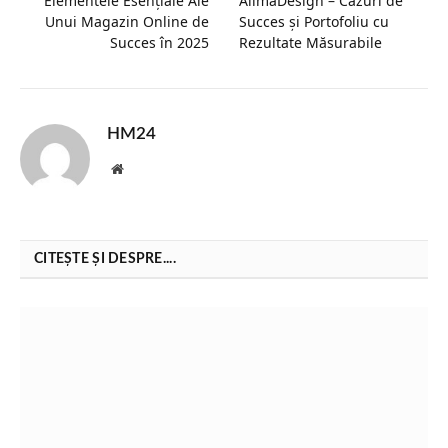
Elementele Esențiale Ale
AllmaDesign – Cazuri de
Unui Magazin Online de
Succes și Portofoliu cu
Succes în 2025
Rezultate Măsurabile
HM24
Website
CITEȘTE ȘI DESPRE....