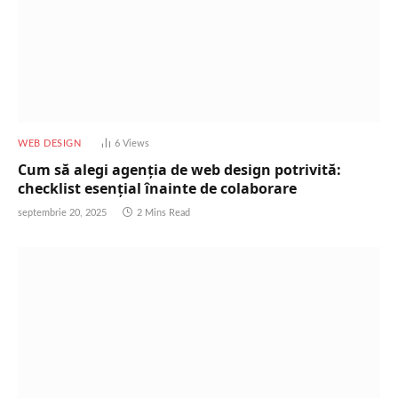
WEB DESIGN
6
Views
Cum să alegi agenția de web design potrivită:
checklist esențial înainte de colaborare
septembrie 20, 2025
2 Mins Read