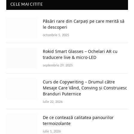
CELE MAI CITITE
Păsări rare din Carpați pe care merită să
le descoperi
octombrie 5, 2025
Rokid Smart Glasses – Ochelari AR cu
traducere live & micro-LED
septembrie 29, 2025
Curs de Copywriting – Drumul către
Mesaje Care Vând, Conving și Construiesc
Branduri Puternice
iulie 22, 2026
De ce contează calitatea panourilor
termoizolante
iulie 1, 2026