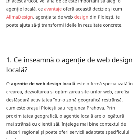
În acest articol, vei afla de ce este important să alegi o
agenție locală, ce
avantaje
oferă această decizie și cum
AllmaDesign
, agenția ta de web
design
din Ploiești, te
poate ajuta să-ți transformi ideile în rezultate concrete.
1. Ce înseamnă o agenție de web design
locală?
O
agenție de web design locală
este o firmă specializată în
crearea, dezvoltarea și optimizarea site-urilor web, care își
desfășoară activitatea într-o zonă geografică restrânsă,
cum este orașul Ploiești sau regiunea Prahova. Prin
proximitatea geografică, o agenție locală are o legătură
mai strânsă cu clienții săi, înțelege mai bine contextul de
afaceri regional și poate oferi servicii adaptate specificului