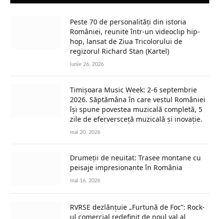
Peste 70 de personalități din istoria
României, reunite într-un videoclip hip-
hop, lansat de Ziua Tricolorului de
regizorul Richard Stan (Kartel)
iunie 26, 2026
Timișoara Music Week: 2-6 septembrie
2026. Săptămâna în care vestul României
își spune povestea muzicală completă, 5
zile de eferversceță muzicală și inovație.
mai 20, 2026
Drumeții de neuitat: Trasee montane cu
peisaje impresionante în România
mai 16, 2026
RVRSE dezlănțuie „Furtună de Foc”: Rock-
ul comercial redefinit de noul val al