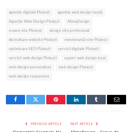
agenție digitală Ploiești
agenție web design locală
Agenție Web Design Ploiești
AllmaDesign
creare site Ploiești
design site profesional
dezvoltare website Ploiești
mentenanță site Ploiești
optimizare SEO Ploiești
servicii digitale Ploiești
servicii web design Ploiești
suport web design local
web design personalizat
web design Ploiești
web design responsive
Facebook
Twitter
Pinterest
LinkedIn
Tumblr
Email
PREVIOUS ARTICLE
NEXT ARTICLE