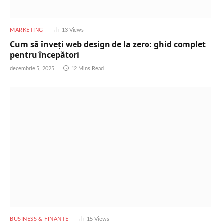
MARKETING
13
Views
Cum să înveți web design de la zero: ghid complet
pentru începători
decembrie 5, 2025
12 Mins Read
BUSINESS & FINANȚE
15
Views