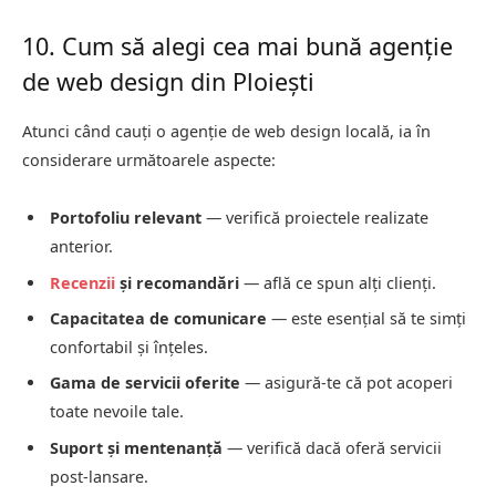
10. Cum să alegi cea mai bună agenție
de web design din Ploiești
Atunci când cauți o agenție de web design locală, ia în
considerare următoarele aspecte:
Portofoliu relevant
— verifică proiectele realizate
anterior.
Recenzii
și recomandări
— află ce spun alți clienți.
Capacitatea de comunicare
— este esențial să te simți
confortabil și înțeles.
Gama de servicii oferite
— asigură-te că pot acoperi
toate nevoile tale.
Suport și mentenanță
— verifică dacă oferă servicii
post-lansare.