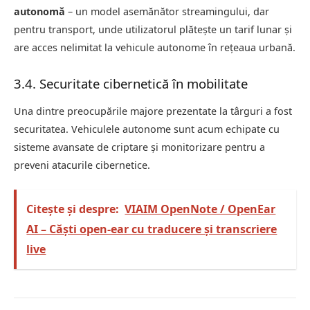
autonomă
– un model asemănător streamingului, dar
pentru transport, unde utilizatorul plătește un tarif lunar și
are acces nelimitat la vehicule autonome în rețeaua urbană.
3.4. Securitate cibernetică în mobilitate
Una dintre preocupările majore prezentate la târguri a fost
securitatea. Vehiculele autonome sunt acum echipate cu
sisteme avansate de criptare și monitorizare pentru a
preveni atacurile cibernetice.
Citește și despre:
VIAIM OpenNote / OpenEar
AI – Căști open-ear cu traducere și transcriere
live