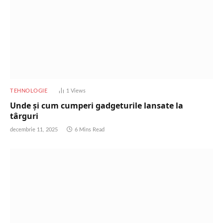
TEHNOLOGIE
1
Views
Unde și cum cumperi gadgeturile lansate la
târguri
decembrie 11, 2025
6 Mins Read