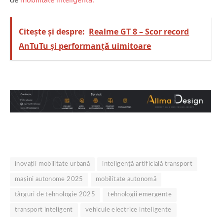
Citește și despre:
Realme GT 8 – Scor record
AnTuTu și performanță uimitoare
inovații mobilitate urbană
inteligență artificială transport
mașini autonome 2025
mobilitate autonomă
târguri de tehnologie 2025
tehnologii emergente
transport inteligent
vehicule electrice inteligente