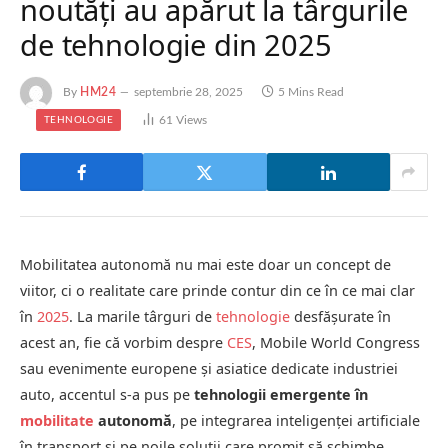
noutăţi au apărut la târgurile
de tehnologie din 2025
By
HM24
septembrie 28, 2025
5 Mins Read
61
Views
TEHNOLOGIE
Mobilitatea autonomă nu mai este doar un concept de
viitor, ci o realitate care prinde contur din ce în ce mai clar
în
2025
. La marile târguri de
tehnologie
desfășurate în
acest an, fie că vorbim despre
CES
, Mobile World Congress
sau evenimente europene și asiatice dedicate industriei
auto, accentul s-a pus pe
tehnologii emergente în
mobilitate
autonomă
, pe integrarea inteligenței artificiale
în transport și pe noile soluții care promit să schimbe