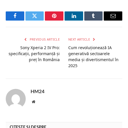
Facebook
Twitter
Pinterest
LinkedIn
Tumblr
Email
PREVIOUS ARTICLE
NEXT ARTICLE
Sony Xperia 2 IV Pro:
Cum revoluţionează IA
specificații, performanță și
generativă sectoarele
preț în România
media şi divertismentul în
2025
HM24
Website
CITEȘTE ȘI DESPRE....