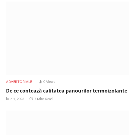
ADVERTORIALE
0
Views
De ce contează calitatea panourilor termoizolante
iulie 1, 2026
7 Mins Read