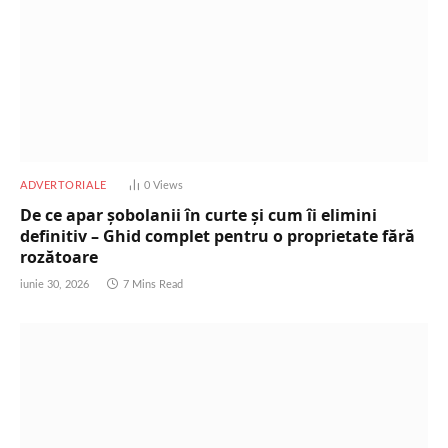
ADVERTORIALE
0
Views
De ce apar șobolanii în curte și cum îi elimini
definitiv – Ghid complet pentru o proprietate fără
rozătoare
iunie 30, 2026
7 Mins Read