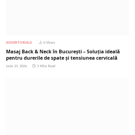
ADVERTORIALE
0
Views
Masaj Back & Neck în București – Soluția ideală
pentru durerile de spate și tensiunea cervicală
iunie 23, 2026
5 Mins Read