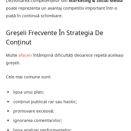
Dezvoltarea competențelor din
Marketing & Social Media
poate reprezenta un avantaj competitiv important într-o
piață în continuă schimbare.
Greșeli Frecvente În Strategia De
Conținut
Multe
afaceri
întâmpină dificultăți deoarece repetă aceleași
greșeli.
Cele mai comune sunt:
lipsa unui plan;
conținut publicat rar sau haotic;
promovare excesivă;
ignorarea comentariilor;
lipsa analizei performanțelor;