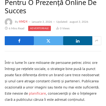
Pentru O Prezență Online De
Succes
By
HM24
ianuarie 3, 2026
Updated:
august 3, 2026
6 Mins Read
0
Views
ADVERTORIALE
Într-o lume în care milioane de persoane petrec zilnic ore
întregi pe rețelele sociale, o strategie bine pusă la punct
poate face diferența dintre un brand care trece neobservat
și unul care atrage constant clienți și parteneri. Publicarea
ocazională a unor imagini sau texte nu mai este suficientă.
Este nevoie de
planificare
, consecvență și de o înțelegere
clară a publicului căruia îi este adresat conținutul.