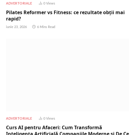
ADVERTORIALE
0
Views
Pilates Reformer vs Fitness: ce rezultate obții mai
rapid?
iunie 23, 2026
6 Mins Read
ADVERTORIALE
0
Views
Curs AI pentru Afaceri: Cum Transformă
Inteligența Artificială Companiile Moderne și De Ce