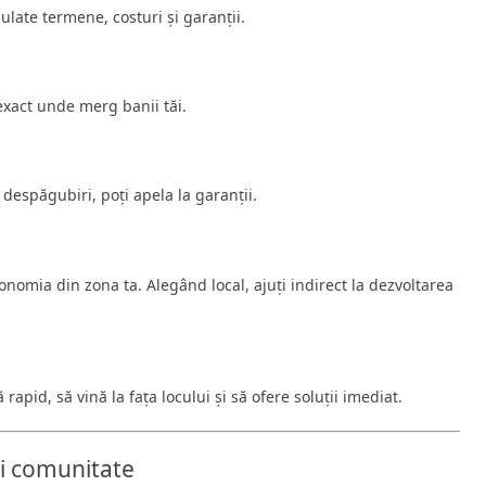
ulate termene, costuri și garanții.
 exact unde merg banii tăi.
despăgubiri, poți apela la garanții.
onomia din zona ta. Alegând local, ajuți indirect la dezvoltarea
rapid, să vină la fața locului și să ofere soluții imediat.
și comunitate