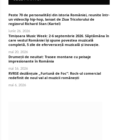
Peste 70 de personalități din istoria României, reunite într-
un videoclip hip-hop, lansat de Ziua Tricolorului de
regizorul Richard Stan (Kartel)
iunie 26, 2026
Timișoara Music Week: 2-6 septembrie 2026. Săptămâna în
care vestul României își spune povestea muzicală
completă, 5 zile de eferversceță muzicală și inovație.
mai 20, 2026
Drumeții de neuitat: Trasee montane cu peisaje
impresionante în România
mai 16, 2026
RVRSE dezlănțuie „Furtună de Foc”: Rock-ul comercial
redefinit de noul val al muzicii românești
mai 6, 2026