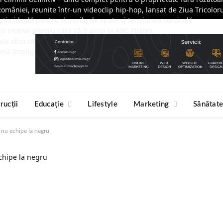
României, reunite într-un videoclip hip-hop, lansat de Ziua Tricolor
ția ideală pentru durerile de spate și tensiunea cervicală
 și motive pentru care să îl alegi la ABC Pilates
ate obții mai rapid?
mă Inteligența Artificială Companiile Moderne și De Ce Este Mome
rucții
Educație
Lifestyle
Marketing
Sănătat
i nu echipe la negru