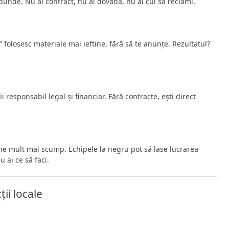
nde. Nu ai contract, nu ai dovadă, nu ai cui să reclami.
” folosesc materiale mai ieftine, fără să te anunțe. Rezultatul?
responsabil legal și financiar. Fără contracte, ești direct
ine mult mai scump. Echipele la negru pot să lase lucrarea
u ai ce să faci.
ii locale