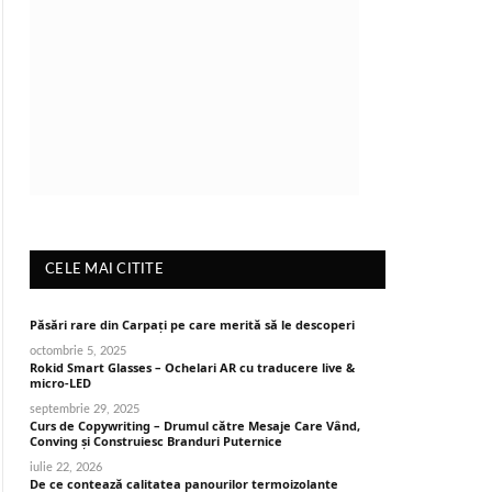
CELE MAI CITITE
Păsări rare din Carpați pe care merită să le descoperi
octombrie 5, 2025
Rokid Smart Glasses – Ochelari AR cu traducere live &
micro-LED
septembrie 29, 2025
Curs de Copywriting – Drumul către Mesaje Care Vând,
Conving și Construiesc Branduri Puternice
iulie 22, 2026
De ce contează calitatea panourilor termoizolante