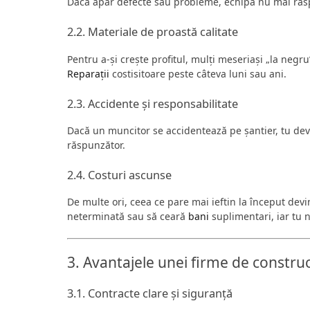
Dacă apar defecte sau probleme, echipa nu mai răspu
2.2. Materiale de proastă calitate
Pentru a-și crește profitul, mulți meseriași „la negru
Reparații
costisitoare peste câteva luni sau ani.
2.3. Accidente și responsabilitate
Dacă un muncitor se accidentează pe șantier, tu devii 
răspunzător.
2.4. Costuri ascunse
De multe ori, ceea ce pare mai ieftin la început dev
neterminată sau să ceară
bani
suplimentari, iar tu n
3. Avantajele unei firme de construcț
3.1. Contracte clare și siguranță