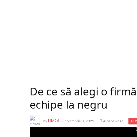
De ce să alegi o firmă
echipe la negru
By
HM24
noiembrie 3, 2025
4 Mins Read
CON