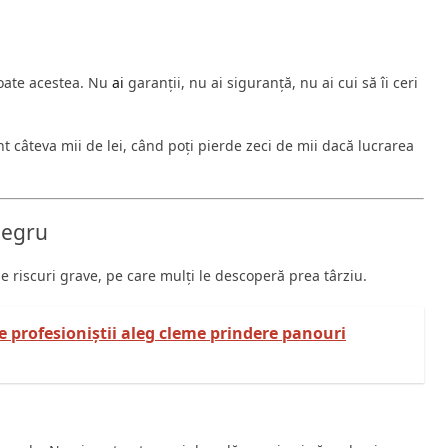
toate acestea. Nu
ai
garanții, nu ai siguranță, nu ai cui să îi ceri
 câteva mii de lei, când poți pierde zeci de mii dacă lucrarea
 negru
e riscuri grave, pe care mulți le descoperă prea târziu.
e profesioniștii aleg cleme prindere panouri