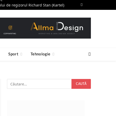
ului de regizorul Richard Stan (Kartel)
Facebook
RSS
ntul Ideal să Înveți Acum
e
Sport
Tehnologie