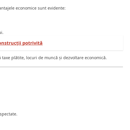
avantajele economice sunt evidente:
i.
nstrucții potrivită
nă taxe plătite, locuri de muncă și dezvoltare economică.
spectate.