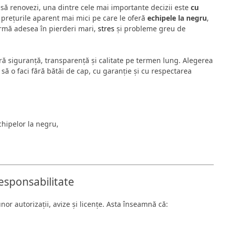
 să renovezi, una dintre cele mai importante decizii este
cu
e prețurile aparent mai mici pe care le oferă
echipele la negru
,
ormă adesea în pierderi mari,
stres
și probleme greu de
eră siguranță, transparență și calitate pe termen lung. Alegerea
 să o faci fără bătăi de cap, cu garanție și cu respectarea
echipelor la negru,
responsabilitate
or autorizații, avize și licențe. Asta înseamnă că: