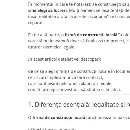
În momentul în care te hotărăști să construiești sau
cine alegi să lucrezi
. Mulți oameni se lasă tentați d
însă realitatea arată că aceste „economii” se transf
reparat.
Pe de altă parte, o
firmă de
construcții
locală
îți of
corectă nu înseamnă doar să finalizezi un proiect, ci
tuturor normelor legale.
În acest articol detaliat vei descoperi:
de ce să alegi o firmă de construcții locală în locul 
ce riscuri implică munca fără contract,
care sunt avantajele unei colaborări legale,
cum îți protejezi investiția, sănătatea și liniștea.
1. Diferența esențială: legalitate și 
O
firmă de construcții locală
funcționează în baza un
plătește taxe și impozite,