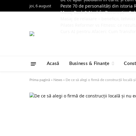
joi, 6 august
Peste 70 de personalități din istoria 
Masaj Back & Neck în București – Solu
Masaj de relaxare – beneficii, tehnici
Pilates Reformer vs Fitness: ce rezult
Curs AI pentru Afaceri: Cum Transfor
Acasă
Business & Finanțe
Const
Prima pagină
»
News
»
De ce să alegi o firmă de construcții locală ș