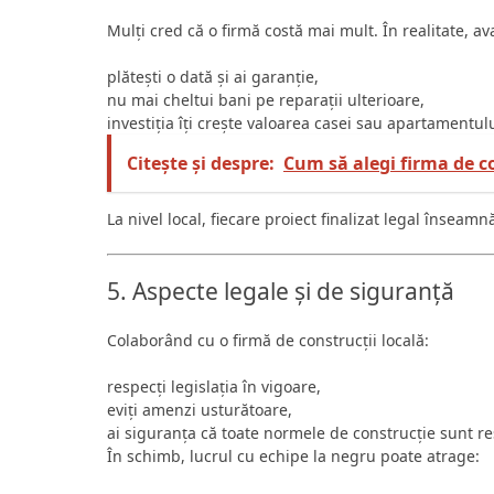
Mulți cred că o firmă costă mai mult. În realitate, 
plătești o dată și ai garanție,
nu mai cheltui bani pe reparații ulterioare,
investiția îți crește valoarea casei sau apartamentulu
Citește și despre:
Cum să alegi firma de co
La nivel local, fiecare proiect finalizat legal înseam
5. Aspecte legale și de siguranță
Colaborând cu o firmă de construcții locală:
respecți legislația în vigoare,
eviți amenzi usturătoare,
ai siguranța că toate normele de construcție sunt re
În schimb, lucrul cu echipe la negru poate atrage: