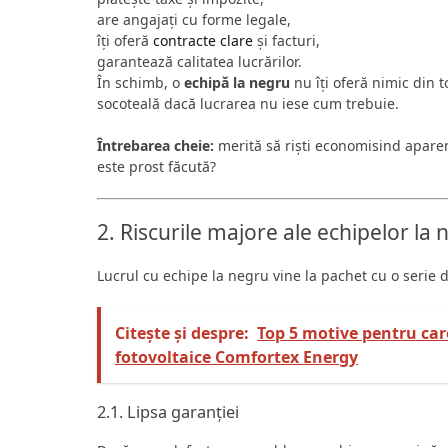
are angajați cu forme legale,
îți oferă
contracte clare
și facturi,
garantează calitatea lucrărilor.
În schimb, o
echipă la negru
nu îți oferă nimic din 
socoteală dacă lucrarea nu iese cum trebuie.
Întrebarea cheie:
merită să riști economisind aparent
este prost făcută?
2. Riscurile majore ale echipelor la
Lucrul cu echipe la negru vine la pachet cu o serie d
Citește și despre:
Top 5 motive pentru car
fotovoltaice Comfortex Energy
2.1. Lipsa garanției