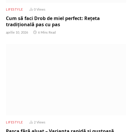
LIFESTYLE
0
Views
Cum să faci Drob de miel perfect: Rețeta
tradițională pas cu pas
aprilie 10, 2026
6 Mins Read
LIFESTYLE
2
Views
Pasca fără aluat – Varianta rapidă și gustoasă