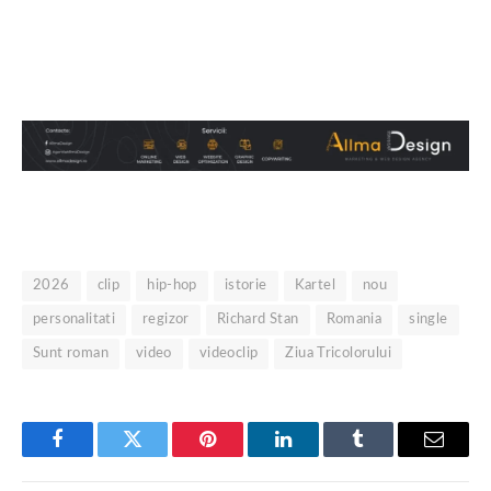
2026
clip
hip-hop
istorie
Kartel
nou
personalitati
regizor
Richard Stan
Romania
single
Sunt roman
video
videoclip
Ziua Tricolorului
Facebook
Twitter
Pinterest
LinkedIn
Tumblr
Email