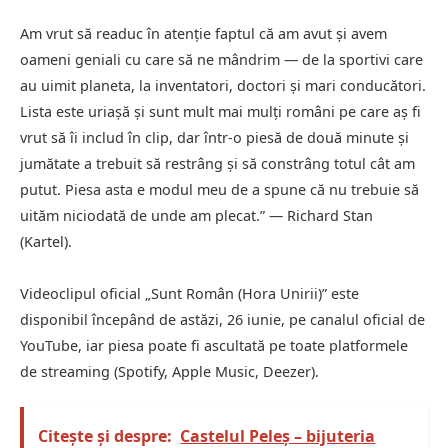
Am vrut să readuc în atenție faptul că am avut și avem
oameni geniali cu care să ne mândrim — de la sportivi care
au uimit planeta, la inventatori, doctori și mari conducători.
Lista este uriașă și sunt mult mai mulți români pe care aș fi
vrut să îi includ în clip, dar într-o piesă de două minute și
jumătate a trebuit să restrâng și să constrâng totul cât am
putut. Piesa asta e modul meu de a spune că nu trebuie să
uităm niciodată de unde am plecat.” — Richard Stan
(Kartel).
Videoclipul oficial „Sunt Român (Hora Unirii)” este
disponibil începând de astăzi, 26 iunie, pe canalul oficial de
YouTube, iar piesa poate fi ascultată pe toate platformele
de streaming (Spotify, Apple Music, Deezer).
Citește și despre:
Castelul Peleș – bijuteria