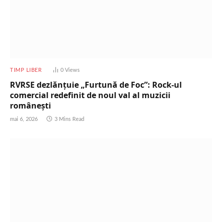
TIMP LIBER
0
Views
RVRSE dezlănțuie „Furtună de Foc”: Rock-ul
comercial redefinit de noul val al muzicii
românești
mai 6, 2026
3 Mins Read