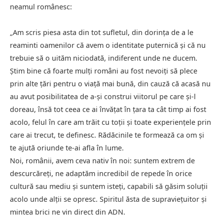
neamul românesc:
„Am scris piesa asta din tot sufletul, din dorința de a le
reaminti oamenilor că avem o identitate puternică și că nu
trebuie să o uităm niciodată, indiferent unde ne ducem.
Știm bine că foarte mulți români au fost nevoiți să plece
prin alte țări pentru o viață mai bună, din cauză că acasă nu
au avut posibilitatea de a-și construi viitorul pe care și-l
doreau, însă tot ceea ce ai învățat în țara ta cât timp ai fost
acolo, felul în care am trăit cu toții și toate experiențele prin
care ai trecut, te definesc. Rădăcinile te formează ca om și
te ajută oriunde te-ai afla în lume.
Noi, românii, avem ceva nativ în noi: suntem extrem de
descurcăreți, ne adaptăm incredibil de repede în orice
cultură sau mediu și suntem isteți, capabili să găsim soluții
acolo unde alții se opresc. Spiritul ăsta de supraviețuitor și
mintea brici ne vin direct din ADN.