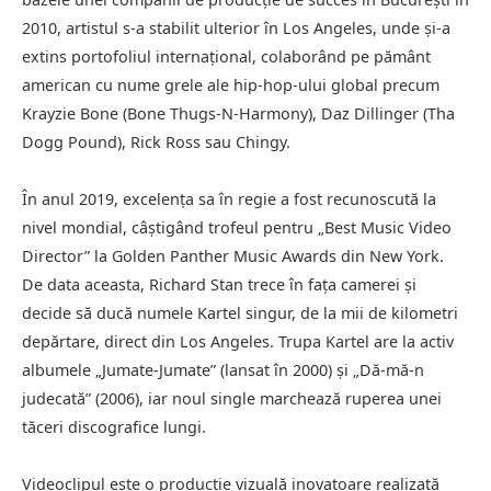
2010, artistul s-a stabilit ulterior în Los Angeles, unde și-a
extins portofoliul internațional, colaborând pe pământ
american cu nume grele ale hip-hop-ului global precum
Krayzie Bone (Bone Thugs-N-Harmony), Daz Dillinger (Tha
Dogg Pound), Rick Ross sau Chingy.
În anul 2019, excelența sa în regie a fost recunoscută la
nivel mondial, câștigând trofeul pentru „Best Music Video
Director” la Golden Panther Music Awards din New York.
De data aceasta, Richard Stan trece în fața camerei și
decide să ducă numele Kartel singur, de la mii de kilometri
depărtare, direct din Los Angeles. Trupa Kartel are la activ
albumele „Jumate-Jumate” (lansat în 2000) și „Dă-mă-n
judecată” (2006), iar noul single marchează ruperea unei
tăceri discografice lungi.
Videoclipul este o producție vizuală inovatoare realizată