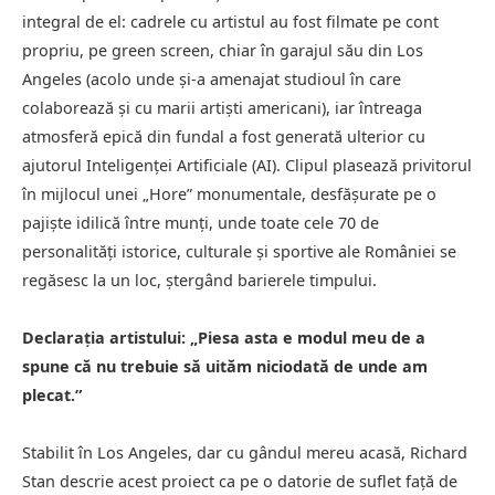
integral de el: cadrele cu artistul au fost filmate pe cont
propriu, pe green screen, chiar în garajul său din Los
Angeles (acolo unde și-a amenajat studioul în care
colaborează și cu marii artiști americani), iar întreaga
atmosferă epică din fundal a fost generată ulterior cu
ajutorul Inteligenței Artificiale (AI). Clipul plasează privitorul
în mijlocul unei „Hore” monumentale, desfășurate pe o
pajiște idilică între munți, unde toate cele 70 de
personalități istorice, culturale și sportive ale României se
regăsesc la un loc, ștergând barierele timpului.
Declarația artistului: „Piesa asta e modul meu de a
spune că nu trebuie să uităm niciodată de unde am
plecat.”
Stabilit în Los Angeles, dar cu gândul mereu acasă, Richard
Stan descrie acest proiect ca pe o datorie de suflet față de