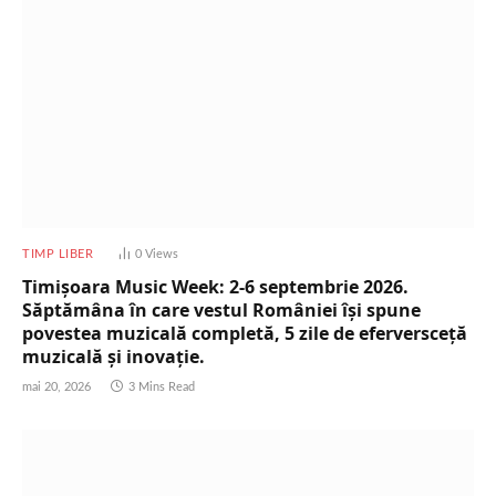
TIMP LIBER
0
Views
Timișoara Music Week: 2-6 septembrie 2026.
Săptămâna în care vestul României își spune
povestea muzicală completă, 5 zile de eferversceță
muzicală și inovație.
mai 20, 2026
3 Mins Read