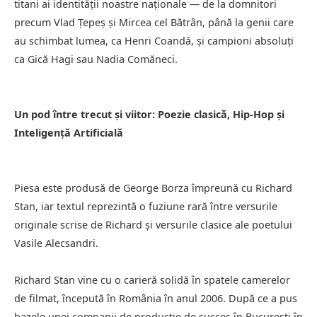
titani ai identității noastre naționale — de la domnitori
precum Vlad Țepeș și Mircea cel Bătrân, până la genii care
au schimbat lumea, ca Henri Coandă, și campioni absoluți
ca Gică Hagi sau Nadia Comăneci.
Un pod între trecut și viitor: Poezie clasică, Hip-Hop și
Inteligență Artificială
Piesa este produsă de George Borza împreună cu Richard
Stan, iar textul reprezintă o fuziune rară între versurile
originale scrise de Richard și versurile clasice ale poetului
Vasile Alecsandri.
Richard Stan vine cu o carieră solidă în spatele camerelor
de filmat, începută în România în anul 2006. După ce a pus
bazele unei companii de producție de succes în București în