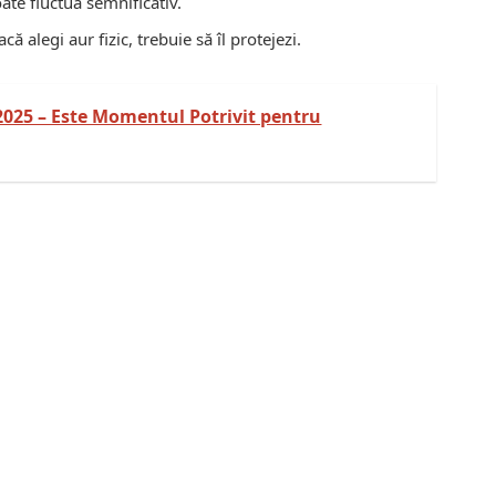
oate fluctua semnificativ.
acă alegi aur fizic, trebuie să îl protejezi.
 2025 – Este Momentul Potrivit pentru