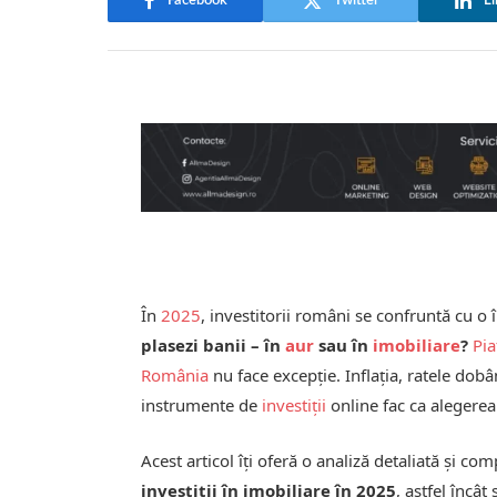
Facebook
Twitter
Li
În
2025
, investitorii români se confruntă cu o 
plasezi banii – în
aur
sau în
imobiliare
?
Pia
România
nu face excepție. Inflația, ratele dobân
instrumente de
investiții
online fac ca alegerea 
Acest articol îți oferă o analiză detaliată și co
investiții în imobiliare în 2025
, astfel încât