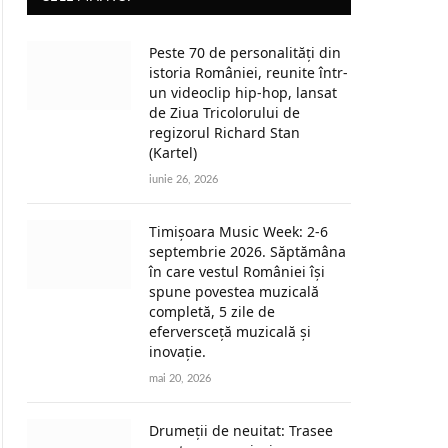
Peste 70 de personalități din
istoria României, reunite într-
un videoclip hip-hop, lansat
de Ziua Tricolorului de
regizorul Richard Stan
(Kartel)
iunie 26, 2026
Timișoara Music Week: 2-6
septembrie 2026. Săptămâna
în care vestul României își
spune povestea muzicală
completă, 5 zile de
eferversceță muzicală și
inovație.
mai 20, 2026
Drumeții de neuitat: Trasee