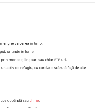
i menține valoarea în timp.
apid, oriunde în lume.
i prin monede, lingouri sau chiar ETF-uri.
e un activ de refugiu, cu corelație scăzută față de alte
aduce dobândă sau
chirie
.