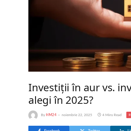
Investiții în aur vs. in
alegi în 2025?
By
HM24
noiembrie 22, 2025
4 Mins Read
B