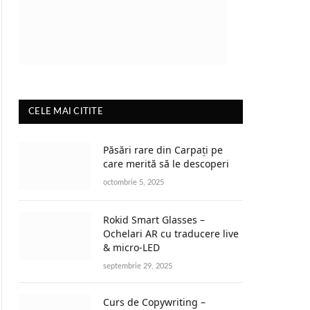
CELE MAI CITITE
Păsări rare din Carpați pe
care merită să le descoperi
octombrie 5, 2025
Rokid Smart Glasses –
Ochelari AR cu traducere live
& micro-LED
septembrie 29, 2025
Curs de Copywriting –