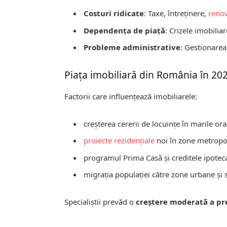
Costuri ridicate
: Taxe, întreținere,
renov
Dependența de piață
: Crizele imobilia
Probleme administrative
: Gestionarea 
Piața imobiliară din România în 20
Factorii care influențează imobiliarele:
creșterea cererii de locuințe în marile ora
proiecte rezidențiale
noi în zone metropo
programul Prima Casă și creditele ipotec
migrația populației către zone urbane și
Specialiștii prevăd o
creștere moderată a pr