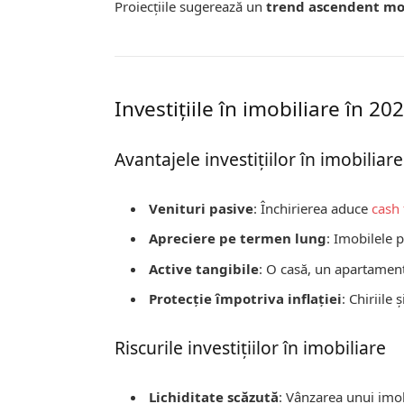
Proiecțiile sugerează un
trend ascendent m
Investițiile în imobiliare în 20
Avantajele investițiilor în imobiliare
Venituri pasive
: Închirierea aduce
cash
Apreciere pe termen lung
: Imobilele p
Active tangibile
: O casă, un apartament
Protecție împotriva inflației
: Chiriile 
Riscurile investițiilor în imobiliare
Lichiditate scăzută
: Vânzarea unui imo