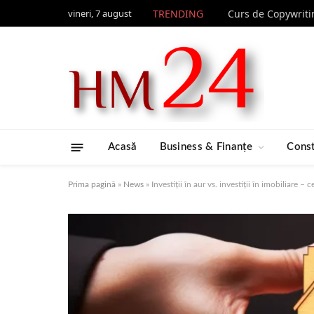
vineri, 7 august
TRENDING
Acasă
Business & Finanțe
Const
Prima pagină
»
News
»
Investiții în aur vs. investiții în imobiliare – 