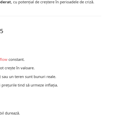
oderat
, cu potențial de creștere în perioadele de criză.
25
 flow
constant.
ot crește în valoare.
 sau un teren sunt bunuri reale.
și prețurile tind să urmeze inflația.
bil durează.