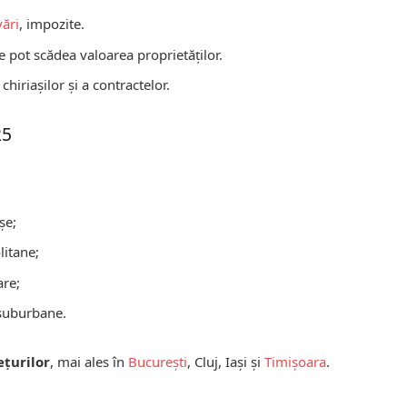
ări
, impozite.
re pot scădea valoarea proprietăților.
chiriașilor și a contractelor.
25
șe;
litane;
are;
 suburbane.
ețurilor
, mai ales în
București
, Cluj, Iași și
Timișoara
.