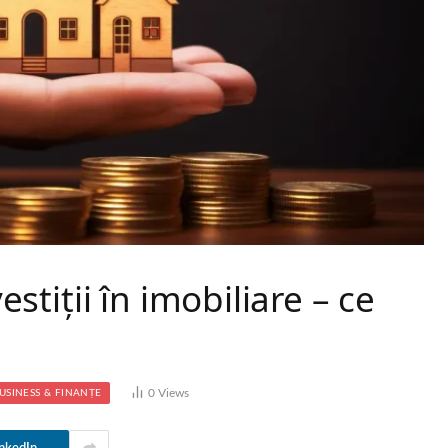
vestiții în imobiliare – ce
0
Views
USINESS & FINANȚE