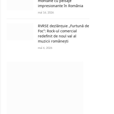
montane cu peisaje
impresionante în România
mai 16, 2026
RVRSE dezlănțuie „Furtună de
Foc”: Rock-ul comercial
redefinit de noul val al
muzicii românești
mai 6, 2026