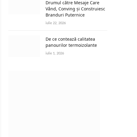
Drumul către Mesaje Care
Vând, Conving și Construiesc
Branduri Puternice
iulie 22, 2026
De ce contează calitatea
panourilor termoizolante
iulie 1, 2026