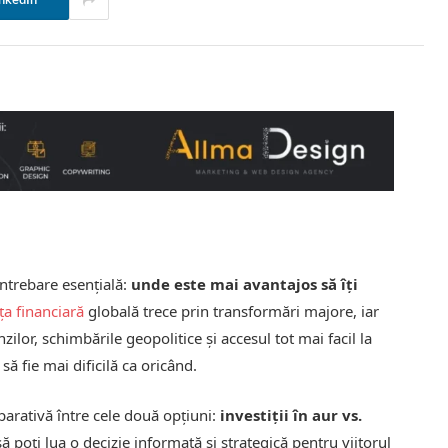
nkedIn
întrebare esențială:
unde este mai avantajos să îți
ța financiară
globală trece prin transformări majore, iar
zilor, schimbările geopolitice și accesul tot mai facil la
să fie mai dificilă ca oricând.
mparativă între cele două opțiuni:
investiții în aur vs.
 să poți lua o decizie informată și strategică pentru viitorul