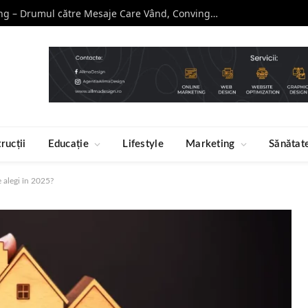
Curs de Copywriting – Drumul către Mesaje Care Vând, Conving și Construiesc Branduri Puternice
rucții
Educație
Lifestyle
Marketing
Sănătat
ce alegi în 2025?