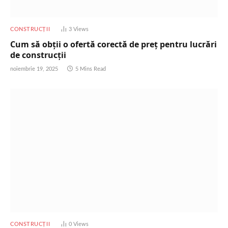
CONSTRUCȚII
3
Views
Cum să obții o ofertă corectă de preț pentru lucrări
de construcții
noiembrie 19, 2025
5 Mins Read
CONSTRUCȚII
0
Views