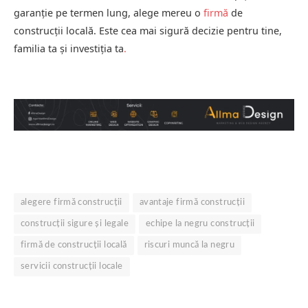
garanție pe termen lung, alege mereu o
firmă
de
construcții locală. Este cea mai sigură decizie pentru tine,
familia ta și investiția ta
.
alegere firmă construcții
avantaje firmă construcții
construcții sigure și legale
echipe la negru construcții
firmă de construcții locală
riscuri muncă la negru
servicii construcții locale