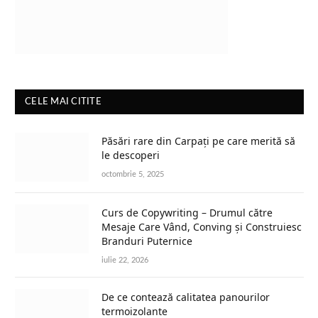
CELE MAI CITITE
Păsări rare din Carpați pe care merită să
le descoperi
octombrie 5, 2025
Curs de Copywriting – Drumul către
Mesaje Care Vând, Conving și Construiesc
Branduri Puternice
iulie 22, 2026
De ce contează calitatea panourilor
termoizolante