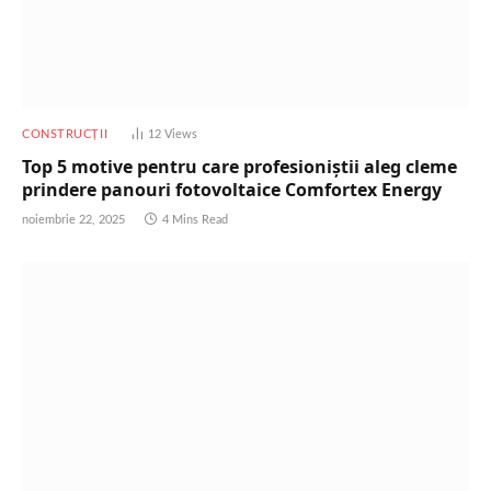
CONSTRUCȚII
12
Views
Top 5 motive pentru care profesioniștii aleg cleme
prindere panouri fotovoltaice Comfortex Energy
noiembrie 22, 2025
4 Mins Read