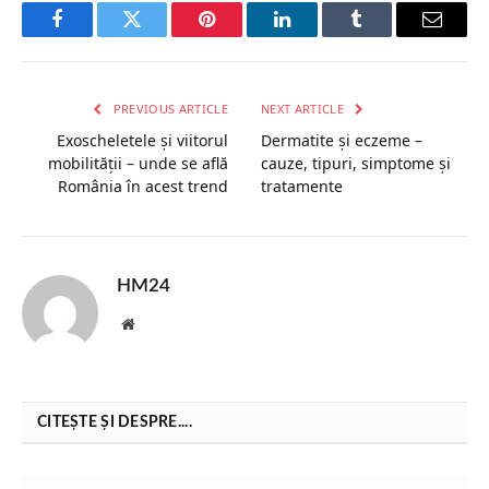
Facebook
Twitter
Pinterest
LinkedIn
Tumblr
Email
PREVIOUS ARTICLE
NEXT ARTICLE
Exoscheletele și viitorul
Dermatite și eczeme –
mobilității – unde se află
cauze, tipuri, simptome și
România în acest trend
tratamente
HM24
Website
CITEȘTE ȘI DESPRE....