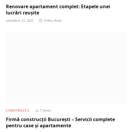
Renovare apartament complet: Etapele unei
lucrări reușite
noiembrie 13, 2025
4 Mins Read
CONSTRUCȚII
7
Views
Firmă construcții București – Servicii complete
pentru case și apartamente