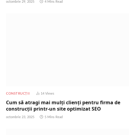
octombrie 29, 2025
4 Mins Read
CONSTRUCȚII
14
Views
Cum să atragi mai mulți clienți pentru firma de
construcții printr-un site optimizat SEO
octombrie 23, 2025
5 Mins Read