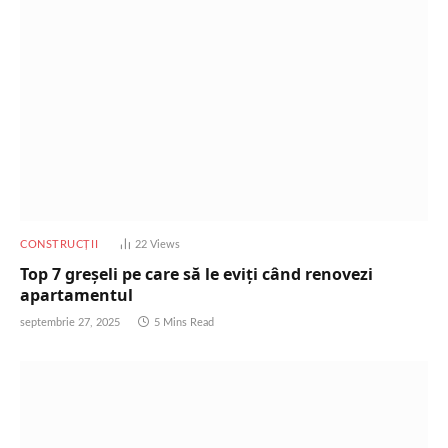
CONSTRUCȚII
22
Views
Top 7 greșeli pe care să le eviți când renovezi
apartamentul
septembrie 27, 2025
5 Mins Read