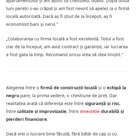
apartamentului și am ajuns să cheltuiesc dublu. După două
luni pereții s-au crăpat și am fost nevoit să apelez la o firmă
locală autorizată. Dacă aș fi știut de la început, aș fi
economisit bani și nervi.”
„Colaborarea cu firma locală a fost excelentă. Totul a fost
clar de la început, am avut contract și garanție, iar lucrarea
a fost gata la timp. Recomand oricui vrea să stea liniștit.”
Alegerea între o
firmă de construcții locală
și o
echipă la
negru
pare, la prima vedere, o chestiune de preț. Dar
realitatea arată că diferența este între
siguranță și risc
,
între
calitate și improvizație
, între
investiție
durabilă și
pierderi financiare
.
Dacă vrei o lucrare bine făcută, fără bătăi de cap și cu