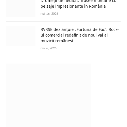
Drumeții de neuitat: Trasee montane cu
peisaje impresionante în România
mai 16, 2026
RVRSE dezlănțuie „Furtună de Foc”: Rock-
ul comercial redefinit de noul val al
muzicii românești
mai 6, 2026