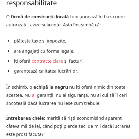
responsabilitate
O
firmă de construcții locală
funcționează în baza unor
autorizații, avize și licențe. Asta înseamnă că:
plătește taxe și impozite,
are angajați cu forme legale,
îți oferă
contracte clare
și facturi,
garantează calitatea lucrărilor.
În schimb, o
echipă la negru
nu îți oferă nimic din toate
acestea. Nu
ai
garanții, nu ai siguranță, nu ai cui să îi ceri
socoteală dacă lucrarea nu iese cum trebuie.
Întrebarea cheie:
merită să riști economisind aparent
câteva mii de lei, când poți pierde zeci de mii dacă lucrarea
este prost făcută?