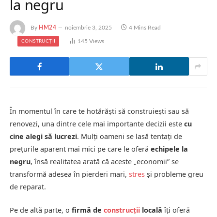
la negru
By
HM24
noiembrie 3, 2025
4 Mins Read
145
Views
CONSTRUCȚII
În momentul în care te hotărăști să construiești sau să
renovezi, una dintre cele mai importante decizii este
cu
cine alegi să lucrezi
. Mulți oameni se lasă tentați de
prețurile aparent mai mici pe care le oferă
echipele la
negru
, însă realitatea arată că aceste „economii” se
transformă adesea în pierderi mari,
stres
și probleme greu
de reparat.
Pe de altă parte, o
firmă de
construcții
locală
îți oferă