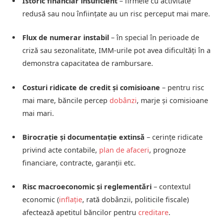
Istoric financiar insuficient
– firmele cu activitate
redusă sau nou înființate au un risc perceput mai mare.
Flux de numerar instabil
– în special în perioade de
criză sau sezonalitate, IMM‑urile pot avea dificultăți în a
demonstra capacitatea de rambursare.
Costuri ridicate de credit și comisioane
– pentru risc
mai mare, băncile percep
dobânzi
, marje și comisioane
mai mari.
Birocrație și documentație extinsă
– cerințe ridicate
privind acte contabile,
plan de afaceri
, prognoze
financiare, contracte, garanții etc.
Risc macroeconomic și reglementări
– contextul
economic (
inflație
, rată dobânzii, politicile fiscale)
afectează apetitul băncilor pentru
creditare
.