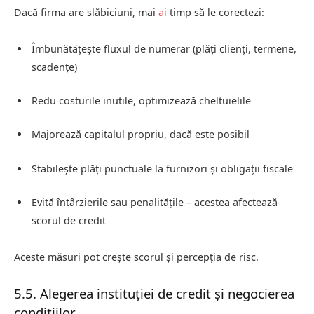
Dacă firma are slăbiciuni, mai
ai
timp să le corectezi:
Îmbunătățește fluxul de numerar (plăți clienți, termene,
scadențe)
Redu costurile inutile, optimizează cheltuielile
Majorează capitalul propriu, dacă este posibil
Stabilește plăți punctuale la furnizori și obligații fiscale
Evită întârzierile sau penalitățile – acestea afectează
scorul de credit
Aceste măsuri pot crește scorul și percepția de risc.
5.5. Alegerea instituției de credit și negocierea
condițiilor