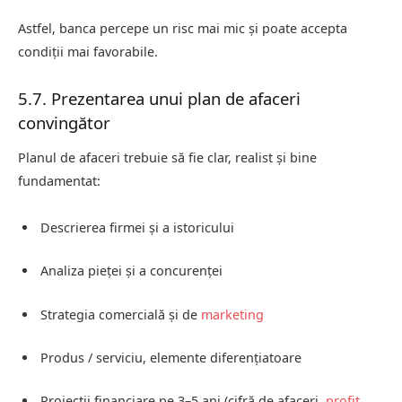
Astfel, banca percepe un risc mai mic și poate accepta
condiții mai favorabile.
5.7. Prezentarea unui plan de afaceri
convingător
Planul de afaceri trebuie să fie clar, realist și bine
fundamentat:
Descrierea firmei și a istoricului
Analiza pieței și a concurenței
Strategia comercială și de
marketing
Produs / serviciu, elemente diferențiatoare
Proiecții financiare pe 3–5 ani (cifră de afaceri,
profit
,