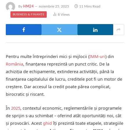
By
HM24
noiembrie 25, 2025
11 Mins Read
8
Views
BUSINESS & FINANȚE
Pentru multe întreprinderi mici și mijlocii (
IMM-uri
) din
România
, finanțarea reprezintă un punct critic. De la
achiziția de echipamente, extinderea activității, până la
finanțarea capitalului de lucru, creditele pot fi un motor de
creștere. Dar accesul la credit poate părea complicat,
birocratic și riscant.
În
2025
, contextul economic, reglementările și programele
de sprijin s-au schimbat – oferind atât oportunități noi, cât
și provocări. Acest
ghid
îți prezintă toate etapele, strategiile