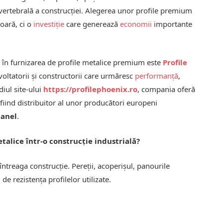
 vertebrală a construcției. Alegerea unor profile premium
oară, ci o
investiție
care generează
economii
importante
e în furnizarea de profile metalice premium este
Profile
oltatorii și constructorii care urmăresc
performanță
,
diul site-ului
https://profilephoenix.ro
, compania oferă
 fiind distribuitor al unor producători europeni
panel
.
talice într-o construcție industrială?
întreaga construcție. Pereții, acoperișul, panourile
e rezistența profilelor utilizate.