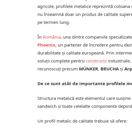
agricole, profilele metalice reprezintă coloana
nu înseamnă doar un produs de calitate superi
pe termen lung.
În
România
, una dintre companiile specializat
Phoenix
, un partener de încredere pentru dezv
durabilitate și calitate europeană. Prin interme
soluții complete pentru
construcții
industriale,
recunoscuți precum
MÜNKER
,
BRUCHA
și
Ar
De ce sunt atât de importante profilele me
Structura metalică este elementul care susține 
sandwich și toate celelalte componente depind d
Un profil metalic de calitate trebuie să ofere: