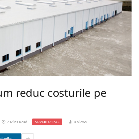
um reduc costurile pe
7 Mins Read
0
Views
ADVERTORIALE