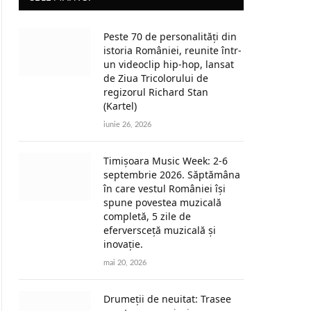
Peste 70 de personalități din
istoria României, reunite într-
un videoclip hip-hop, lansat
de Ziua Tricolorului de
regizorul Richard Stan
(Kartel)
iunie 26, 2026
Timișoara Music Week: 2-6
septembrie 2026. Săptămâna
în care vestul României își
spune povestea muzicală
completă, 5 zile de
eferversceță muzicală și
inovație.
mai 20, 2026
Drumeții de neuitat: Trasee