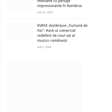
montane cu peisaje
impresionante în România
mai 16, 2026
RVRSE dezlănțuie „Furtună de
Foc”: Rock-ul comercial
redefinit de noul val al
muzicii românești
mai 6, 2026