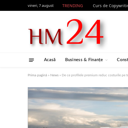
vineri, 7 august
TRENDING
Acasă
Business & Finanțe
Const
Prima pagină
»
News
»
De ce profilele premium reduc costurile pe 