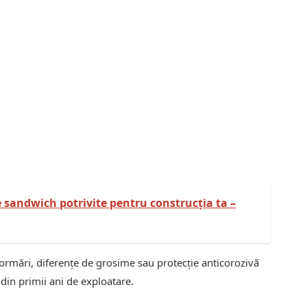
 sandwich potrivite pentru construcția ta –
eformări, diferențe de grosime sau protecție anticorozivă
din primii ani de exploatare.