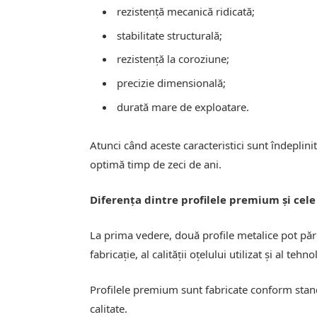
rezistență mecanică ridicată;
stabilitate structurală;
rezistență la coroziune;
precizie dimensională;
durată mare de exploatare.
Atunci când aceste caracteristici sunt îndeplini
optimă timp de zeci de ani.
Diferența dintre profilele premium și cel
La prima vedere, două profile metalice pot păre
fabricație, al calității oțelului utilizat și al te
Profilele premium sunt fabricate conform stand
calitate.