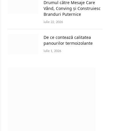
Drumul către Mesaje Care
Vând, Conving și Construiesc
Branduri Puternice
iulie 22, 2026
De ce contează calitatea
panourilor termoizolante
iulie 1, 2026