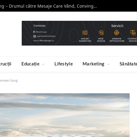
Curs de Copywriting – Drumul către Mesaje Care Vând, Conving și Construiesc Branduri Puternice
rucții
Educație
Lifestyle
Marketing
Sănătat
termen lung