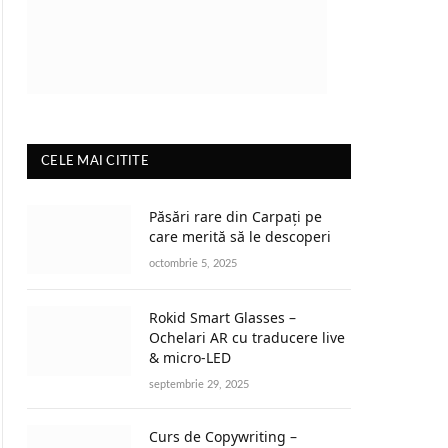
CELE MAI CITITE
Păsări rare din Carpați pe
care merită să le descoperi
octombrie 5, 2025
Rokid Smart Glasses –
Ochelari AR cu traducere live
& micro-LED
septembrie 29, 2025
Curs de Copywriting –