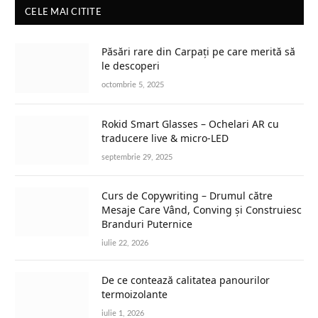
CELE MAI CITITE
Păsări rare din Carpați pe care merită să
le descoperi
octombrie 5, 2025
Rokid Smart Glasses – Ochelari AR cu
traducere live & micro-LED
septembrie 29, 2025
Curs de Copywriting – Drumul către
Mesaje Care Vând, Conving și Construiesc
Branduri Puternice
iulie 22, 2026
De ce contează calitatea panourilor
termoizolante
iulie 1, 2026