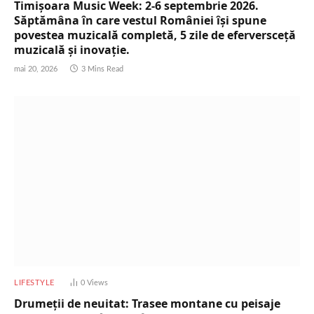
Timișoara Music Week: 2-6 septembrie 2026.
Săptămâna în care vestul României își spune
povestea muzicală completă, 5 zile de eferversceță
muzicală și inovație.
mai 20, 2026
3 Mins Read
LIFESTYLE
0
Views
Drumeții de neuitat: Trasee montane cu peisaje