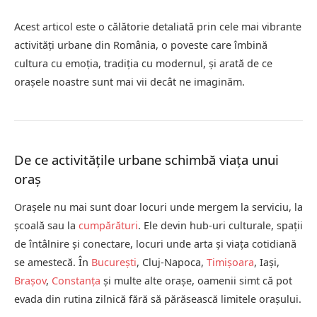
Acest articol este o călătorie detaliată prin cele mai vibrante
activități urbane din România, o poveste care îmbină
cultura cu emoția, tradiția cu modernul, și arată de ce
orașele noastre sunt mai vii decât ne imaginăm.
De ce activitățile urbane schimbă viața unui
oraș
Orașele nu mai sunt doar locuri unde mergem la serviciu, la
școală sau la
cumpărături
. Ele devin hub-uri culturale, spații
de întâlnire și conectare, locuri unde arta și viața cotidiană
se amestecă. În
București
, Cluj-Napoca,
Timișoara
, Iași,
Brașov
,
Constanța
și multe alte orașe, oamenii simt că pot
evada din rutina zilnică fără să părăsească limitele orașului.