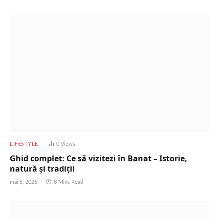
LIFESTYLE
0
Views
Ghid complet: Ce să vizitezi în Banat – Istorie,
natură și tradiții
mai 5, 2026
8 Mins Read