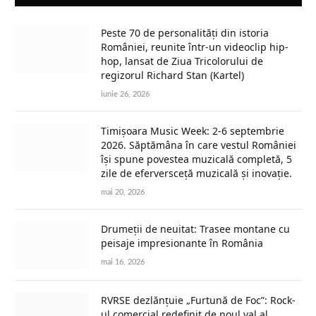
Peste 70 de personalități din istoria
României, reunite într-un videoclip hip-
hop, lansat de Ziua Tricolorului de
regizorul Richard Stan (Kartel)
iunie 26, 2026
Timișoara Music Week: 2-6 septembrie
2026. Săptămâna în care vestul României
își spune povestea muzicală completă, 5
zile de eferversceță muzicală și inovație.
mai 20, 2026
Drumeții de neuitat: Trasee montane cu
peisaje impresionante în România
mai 16, 2026
RVRSE dezlănțuie „Furtună de Foc”: Rock-
ul comercial redefinit de noul val al