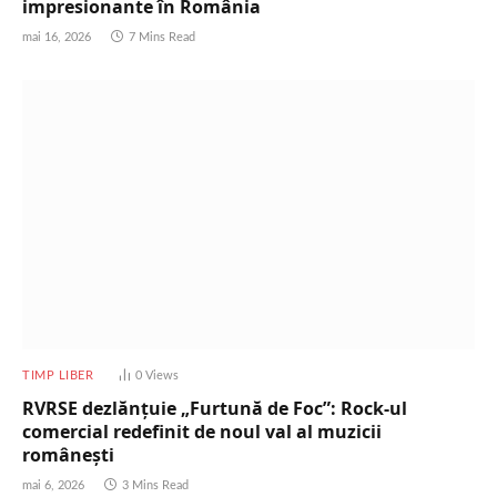
impresionante în România
mai 16, 2026
7 Mins Read
TIMP LIBER
0
Views
RVRSE dezlănțuie „Furtună de Foc”: Rock-ul
comercial redefinit de noul val al muzicii
românești
mai 6, 2026
3 Mins Read