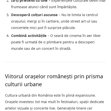
Ia-ți prietenii cu tine
– Experiențele culturale devin mai
frumoase atunci când sunt împărtășite.
Descoperă colțuri ascunse
– Nu te limita la centrul
orașului; mergi și în cartiere, unde street art-ul sau
concertele mici pot fi surprize plăcute.
Combină activitățile
– O seară de cinema în aer liber
poate fi urmată de o plimbare pentru a descoperi
murale sau de un concert în stradă.
Viitorul orașelor românești prin prisma
culturii urbane
Cultura urbană din România este în plină expansiune.
Orașele investesc tot mai mult în festivaluri, spații dedicate
artelor vizuale și concerte live. Generațiile tinere cer