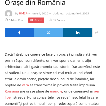
Orașe din România
By
HM24
iunie 4, 2025
Updated:
octombrie 4, 2025
6 Mins Read
12
Views
LIFESTYLE
Dacă întrebi pe cineva ce face un oraș să prindă viață, vei
primi răspunsuri diferite: unii vor spune oamenii, alții
arhitectura, alții gastronomia sau istoria. Dar adevărul este
că sufletul unui oraș se simte cel mai mult atunci când
străzile devin scene, piețele devin locuri de întâlnire, iar
nopțile de
vară
se transformă în povești trăite împreună.
România
are orașe pline de
energie
, unde cinema-ul în
aer
liber
, street art-ul și concertele live redefinesc felul în care
oamenii își petrec timpul liber și redescoperă comunitatea.