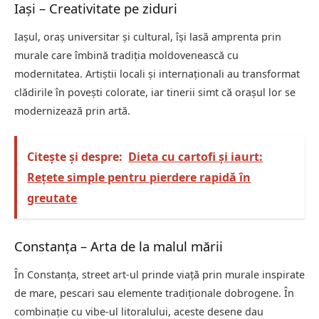
Iași – Creativitate pe ziduri
Iașul, oraș universitar și cultural, își lasă amprenta prin
murale care îmbină tradiția moldovenească cu
modernitatea. Artiștii locali și internaționali au transformat
clădirile în povești colorate, iar tinerii simt că orașul lor se
modernizează prin artă.
Citește și despre:
Dieta cu cartofi și iaurt:
Rețete simple pentru pierdere rapidă în
greutate
Constanța – Arta de la malul mării
În Constanța, street art-ul prinde viață prin murale inspirate
de mare, pescari sau elemente tradiționale dobrogene. În
combinație cu vibe-ul litoralului, aceste desene dau