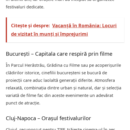
festivaluri dedicate.
Citește și despre:
Vacanță în România: Locuri
de vizitat în munți și împrejurimi
București – Capitala care respiră prin filme
În Parcul Herăstrău, Grădina cu Filme sau pe acoperișurile
clădirilor istorice, cinefilii bucureșteni se bucură de
proiecții care aduc laolaltă generații diferite. Atmosfera
relaxată, combinația dintre urban și natural, dar și selecția
variată de filme fac din aceste evenimente un adevărat
punct de atracție.
Cluj-Napoca – Orașul festivalurilor
Clujul, recunoscut pentru TIFF, trăiește cinema-ul în aer