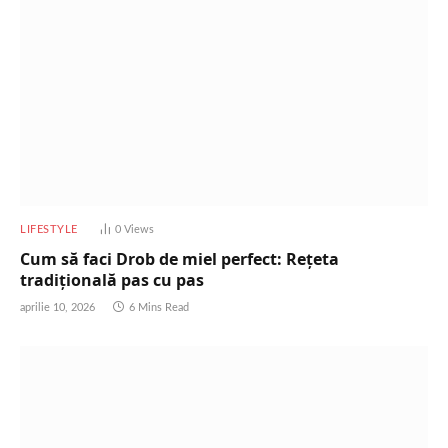
LIFESTYLE
0
Views
Cum să faci Drob de miel perfect: Rețeta
tradițională pas cu pas
aprilie 10, 2026
6 Mins Read