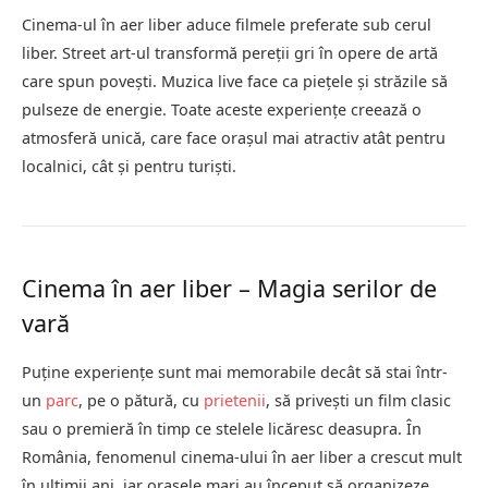
Cinema-ul în aer liber aduce filmele preferate sub cerul
liber. Street art-ul transformă pereții gri în opere de artă
care spun povești. Muzica live face ca piețele și străzile să
pulseze de energie. Toate aceste experiențe creează o
atmosferă unică, care face orașul mai atractiv atât pentru
localnici, cât și pentru turiști.
Cinema în aer liber – Magia serilor de
vară
Puține experiențe sunt mai memorabile decât să stai într-
un
parc
, pe o pătură, cu
prietenii
, să privești un film clasic
sau o premieră în timp ce stelele licăresc deasupra. În
România, fenomenul cinema-ului în aer liber a crescut mult
în ultimii ani, iar orașele mari au început să organizeze