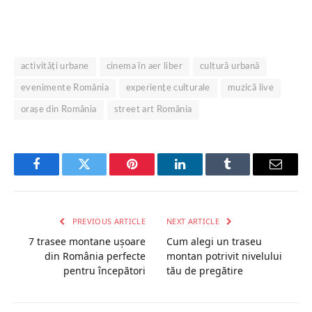
activități urbane
cinema în aer liber
cultură urbană
evenimente România
experiențe culturale
muzică live
orașe din România
street art România
Facebook
Twitter
Pinterest
LinkedIn
Tumblr
Email
PREVIOUS ARTICLE
NEXT ARTICLE
7 trasee montane ușoare
Cum alegi un traseu
din România perfecte
montan potrivit nivelului
pentru începători
tău de pregătire