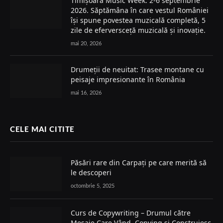
Timișoara Music Week: 2-6 septembrie
2026. Săptămâna în care vestul României
își spune povestea muzicală completă, 5
zile de eferversceță muzicală și inovație.
mai 20, 2026
Drumeții de neuitat: Trasee montane cu
peisaje impresionante în România
mai 16, 2026
CELE MAI CITITE
Păsări rare din Carpați pe care merită să
le descoperi
octombrie 5, 2025
Curs de Copywriting – Drumul către
Mesaje Care Vând, Conving și Construiesc