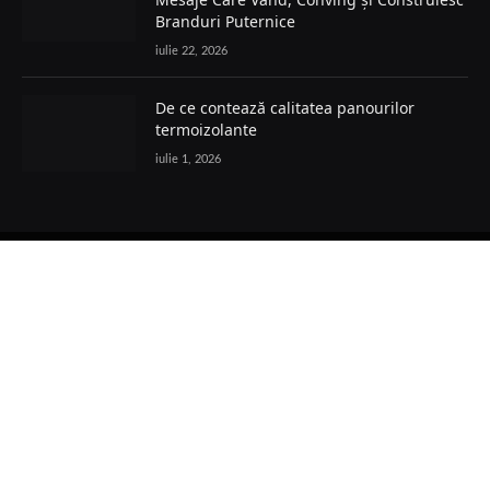
Branduri Puternice
iulie 22, 2026
De ce contează calitatea panourilor
termoizolante
iulie 1, 2026
Facebook
POLITICĂ COOKIES
TERMENI ȘI CONDIȚII
PRELUCRAREA DATELOR
POLITICĂ GDPR
POLITICA EDITORIALĂ
CONTACT