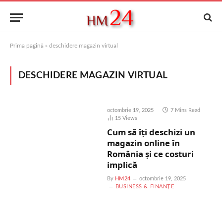
Prima pagină
»
deschidere magazin virtual
DESCHIDERE MAGAZIN VIRTUAL
octombrie 19, 2025
7 Mins Read
15
Views
Cum să îți deschizi un
magazin online în
România și ce costuri
implică
By
HM24
octombrie 19, 2025
BUSINESS & FINANȚE