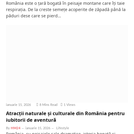
România este o țară bogată în peisaje montane care îți taie
respirația. De la creste semețe acoperite de zăpadă până la
păduri dese care se pierd…
ianuarie 15, 2026
8 Mins Read
1
Views
Atracții naturale și culturale din România pentru
iubitorii de aventură
By
HM24
ianuarie 15, 2026
Lifestyle
România, cu peisajele sale dramatice, istoria bogată și