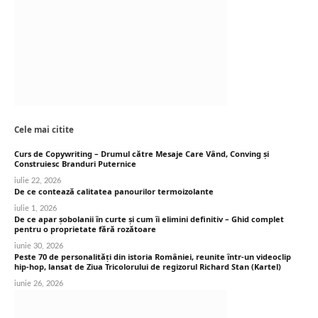
Cele mai citite
Curs de Copywriting – Drumul către Mesaje Care Vând, Conving și
Construiesc Branduri Puternice
iulie 22, 2026
De ce contează calitatea panourilor termoizolante
iulie 1, 2026
De ce apar șobolanii în curte și cum îi elimini definitiv – Ghid complet
pentru o proprietate fără rozătoare
iunie 30, 2026
Peste 70 de personalități din istoria României, reunite într-un videoclip
hip-hop, lansat de Ziua Tricolorului de regizorul Richard Stan (Kartel)
iunie 26, 2026