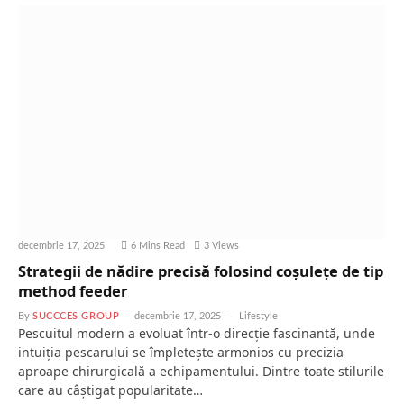
decembrie 17, 2025
6 Mins Read
3
Views
Strategii de nădire precisă folosind coșulețe de tip
method feeder
By
SUCCCES GROUP
decembrie 17, 2025
Lifestyle
Pescuitul modern a evoluat într-o direcție fascinantă, unde
intuiția pescarului se împletește armonios cu precizia
aproape chirurgicală a echipamentului. Dintre toate stilurile
care au câștigat popularitate…