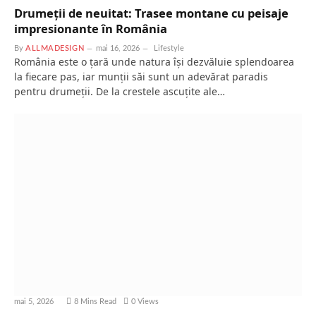
Drumeții de neuitat: Trasee montane cu peisaje
impresionante în România
By
ALLMADESIGN
mai 16, 2026
Lifestyle
România este o țară unde natura își dezvăluie splendoarea
la fiecare pas, iar munții săi sunt un adevărat paradis
pentru drumeții. De la crestele ascuțite ale…
mai 5, 2026
8 Mins Read
0
Views