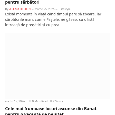
pentru sărbători
By
ALLMADESIGN
martie 25, 2026
Lifestyle
Există momente în viață când timpul pare să zboare, iar
sărbătorile mari, cum e Paștele, ne găsesc cu o listă
întreagă de pregătiri și cu prea…
martie 15, 2026
8 Mins Read
2
Views
Cele mai frumoase locuri ascunse din Banat
pentru o vacanță de neuitat