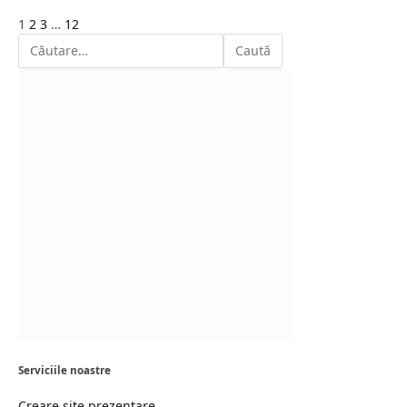
Next
1
2
3
…
12
Serviciile noastre
Creare site prezentare