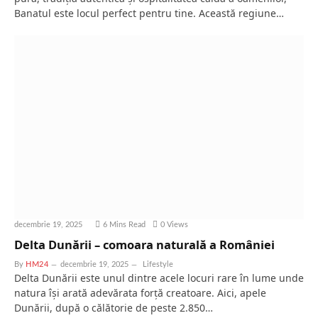
Banatul este locul perfect pentru tine. Această regiune…
decembrie 19, 2025
6 Mins Read
0
Views
Delta Dunării – comoara naturală a României
By
HM24
decembrie 19, 2025
Lifestyle
Delta Dunării este unul dintre acele locuri rare în lume unde
natura își arată adevărata forță creatoare. Aici, apele
Dunării, după o călătorie de peste 2.850…