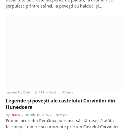
șerpuiesc printre stânci, la povești cu haiduci și…
ianuarie 10, 2026
7 Mins Read
0
Views
Legende și povești ale castelului Corvinilor din
Hunedoara
By
HM24
ianuarie 10, 2026
Lifestyle
Puține locuri din România au reușit să stârnească atâta
fascinație, uimire și curiozitate precum Castelul Corvinilor