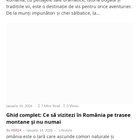
tradițiile vii, este o destinație de vis pentru orice aventurier.
De la munți impunători și chei sălbatice, la…
ianuarie 14, 2026
7 Mins Read
0
Views
Ghid complet: Ce să vizitezi în România pe trasee
montane și nu numai
By
HM24
ianuarie 14, 2026
Lifestyle
omânia este o țară care ascunde comori naturale și