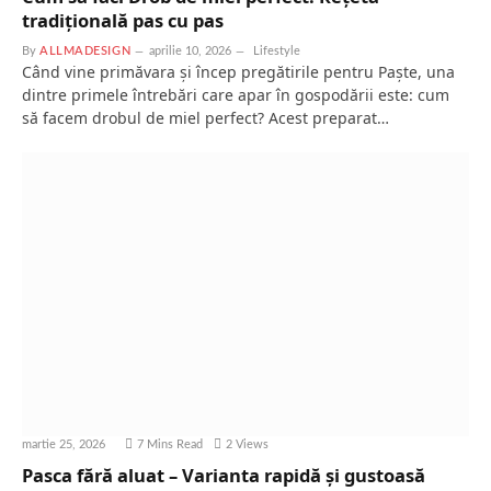
tradițională pas cu pas
By
ALLMADESIGN
aprilie 10, 2026
Lifestyle
Când vine primăvara și încep pregătirile pentru Paște, una
dintre primele întrebări care apar în gospodării este: cum
să facem drobul de miel perfect? Acest preparat…
martie 25, 2026
7 Mins Read
2
Views
Pasca fără aluat – Varianta rapidă și gustoasă