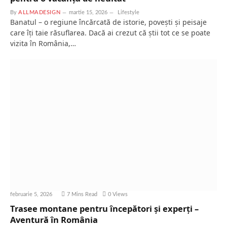
By
ALLMADESIGN
martie 15, 2026
Lifestyle
Banatul – o regiune încărcată de istorie, povești și peisaje
care îți taie răsuflarea. Dacă ai crezut că știi tot ce se poate
vizita în România,…
februarie 5, 2026
7 Mins Read
0
Views
Trasee montane pentru începători și experți –
Aventură în România