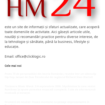
este un site de informații și sfaturi actualizate, care acoperă
toate domeniile de activitate. Aici găsești articole utile,
noutăți și recomandări practice pentru diverse interese, de
la tehnologie și sănătate, până la business, lifestyle și
educație.
Email: office@clicklogic.ro
Cele mai noi
Peste 70 de personalități din istoria României, reunite într-un videoclip
hip-hop, lansat de Ziua Tricolorului de regizorul Richard Stan (Kartel)
iunie 26, 2026
Timișoara Music Week: 2-6 septembrie 2026. Săptămâna în care vestul
României își spune povestea muzicală completă, 5 zile de eferversceță
muzicală și inovație.
mai 20, 2026
Drumeții de neuitat: Trasee montane cu peisaje impresionante în