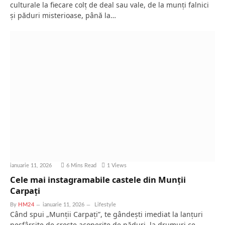
culturale la fiecare colț de deal sau vale, de la munți falnici
și păduri misterioase, până la…
ianuarie 11, 2026
6 Mins Read
1
Views
Cele mai instagramabile castele din Munții
Carpați
By
HM24
ianuarie 11, 2026
Lifestyle
Când spui „Munții Carpați”, te gândești imediat la lanțuri
nesfârșite de creste acoperite de păduri, la drumuri ce