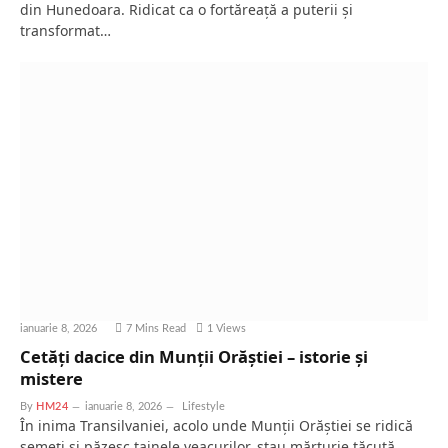
din Hunedoara. Ridicat ca o fortăreață a puterii și
transformat…
ianuarie 8, 2026
7 Mins Read
1
Views
Cetăți dacice din Munții Orăștiei – istorie și
mistere
By
HM24
ianuarie 8, 2026
Lifestyle
În inima Transilvaniei, acolo unde Munții Orăștiei se ridică
semeți și păzesc tainele veacurilor, stau mărturie tăcută