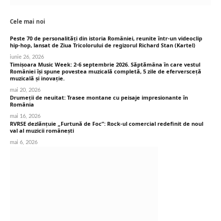
Cele mai noi
Peste 70 de personalități din istoria României, reunite într-un videoclip
hip-hop, lansat de Ziua Tricolorului de regizorul Richard Stan (Kartel)
iunie 26, 2026
Timișoara Music Week: 2-6 septembrie 2026. Săptămâna în care vestul
României își spune povestea muzicală completă, 5 zile de eferversceță
muzicală și inovație.
mai 20, 2026
Drumeții de neuitat: Trasee montane cu peisaje impresionante în
România
mai 16, 2026
RVRSE dezlănțuie „Furtună de Foc”: Rock-ul comercial redefinit de noul
val al muzicii românești
mai 6, 2026