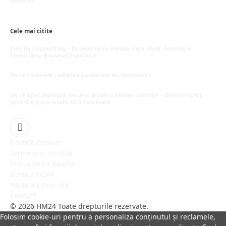
România
mai 16, 2026
Cele mai citite
Curs de Copywriting – Drumul către Mesaje Care Vând, Conving și
Construiesc Branduri Puternice
iulie 22, 2026
De ce contează calitatea panourilor termoizolante
iulie 1, 2026
De ce apar șobolanii în curte și cum îi elimini definitiv – Ghid complet
pentru o proprietate fără rozătoare
iunie 30, 2026
Facebook
Politică Cookies
Termeni și condiții
Prelucrarea datelor
Politică GDPR
Politica Editorială
Contact
© 2026 HM24 Toate drepturile rezervate.
Folosim cookie-uri pentru a personaliza conținutul și reclamele,