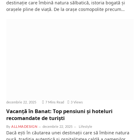
destinație care îmbină natura sălbatică, istoria bogată și
orașele pline de viață. De la orașe cosmopolite precum…
decembrie 22, 2025
7 Mins Read
3
Views
Vacanță în Banat: Top pensiuni și hoteluri
recomandate de turiști
By
ALLMADESIGN
decembrie 22, 2025
Lifestyle
Dacă ești în căutarea unei destinații care să îmbine natura
pură, tradiția autentică și ospitalitatea caldă a oamenilor,