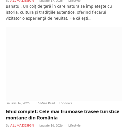
By
ALLMADESIGN
ianuarie 17, 2026
Lifestyle
Banatul. Un colț de țară în care natura se împletește cu
istoria, cultura și tradițiile autentice, oferind fiecărui
vizitator o experiență de neuitat. Fie că ești…
ianuarie 16, 2026
6 Mins Read
5
Views
Ghid complet: Cele mai frumoase trasee turistice
montane din România
By
ALLMADESIGN
ianuarie 16, 2026
Lifestyle