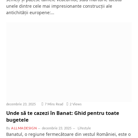
unele dintre cele mai impresionante construcții ale
antichității europene:…
decembrie 23, 2025
7 Mins Read
2
Views
Unde să te cazezi în Banat: Ghid pentru toate
bugetele
By
ALLMADESIGN
decembrie 23, 2025
Lifestyle
Banatul, o regiune fermecătoare din vestul României, este o