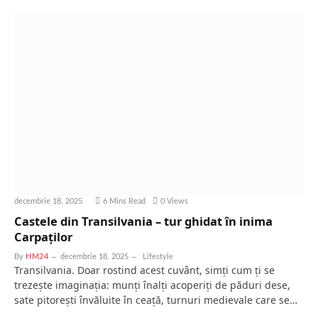
decembrie 18, 2025
6 Mins Read
0
Views
Castele din Transilvania – tur ghidat în inima
Carpaților
By
HM24
decembrie 18, 2025
Lifestyle
Transilvania. Doar rostind acest cuvânt, simți cum ți se
trezește imaginația: munți înalți acoperiți de păduri dese,
sate pitorești învăluite în ceață, turnuri medievale care se…