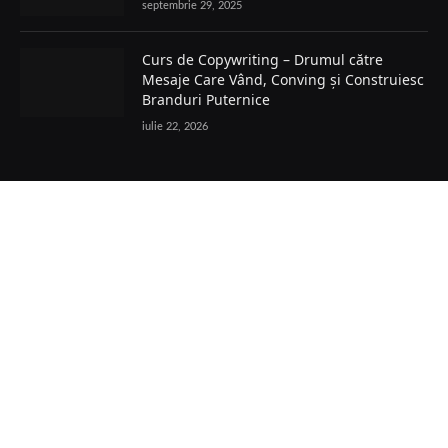
septembrie 29, 2025
Curs de Copywriting – Drumul către
Mesaje Care Vând, Conving și Construiesc
Branduri Puternice
iulie 22, 2026
Facebook
POLITICĂ COOKIES
TERMENI ȘI CONDIȚII
PRELUCRAREA DATELOR
POLITICĂ GDPR
POLITICA EDITORIALĂ
CONTACT
© 2026 HM24 Toate drepturile rezervate.