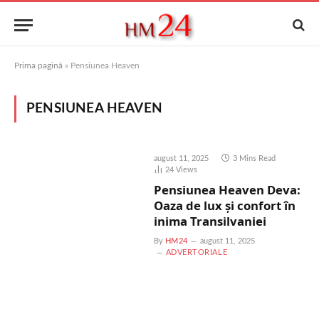
Prima pagină
»
Pensiunea Heaven
PENSIUNEA HEAVEN
august 11, 2025
3 Mins Read
24
Views
Pensiunea Heaven Deva:
Oaza de lux și confort în
inima Transilvaniei
By
HM24
august 11, 2025
ADVERTORIALE