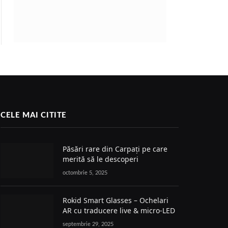
CELE MAI CITITE
Păsări rare din Carpați pe care
merită să le descoperi
octombrie 5, 2025
Rokid Smart Glasses – Ochelari
AR cu traducere live & micro-LED
septembrie 29, 2025