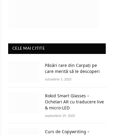
CELE MAI CITITE
Păsări rare din Carpați pe
care merită să le descoperi
octombrie 5, 2025
Rokid Smart Glasses –
Ochelari AR cu traducere live
& micro-LED
septembrie 29, 2025
Curs de Copywriting –