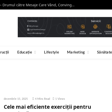
Curs de Copywriting – Drumul către Mesaje Care Vând, Conving și Construiesc Branduri Puternice
rucții
Educație
Lifestyle
Marketing
Sănătat
decembrie 15, 2025
4 Mins Read
1
Views
Cele mai eficiente exerciții pentru