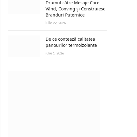
Drumul către Mesaje Care
Vând, Conving și Construiesc
Branduri Puternice
iulie 22, 2026
De ce contează calitatea
panourilor termoizolante
iulie 1, 2026