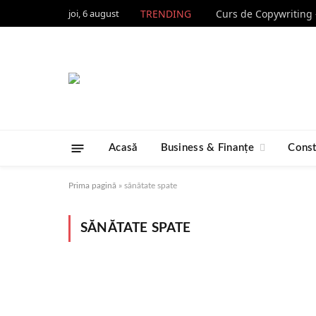
joi, 6 august
TRENDING
Acasă
Business & Finanțe
Const
Prima pagină
»
sănătate spate
SĂNĂTATE SPATE