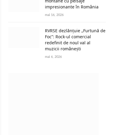
montane cu peisaje
impresionante în România
mai 16, 2026
RVRSE dezlănțuie „Furtună de
Foc”: Rock-ul comercial
redefinit de noul val al
muzicii românești
mai 6, 2026