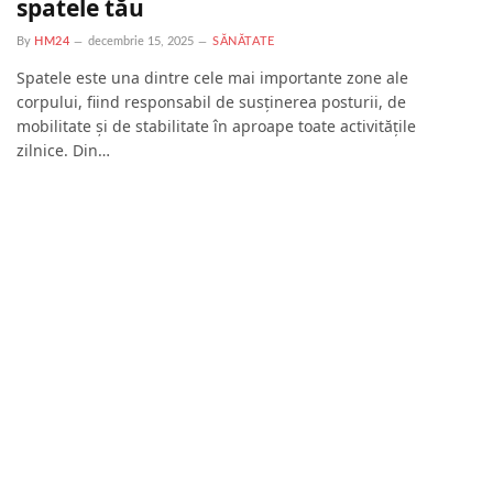
spatele tău
By
HM24
decembrie 15, 2025
SĂNĂTATE
Spatele este una dintre cele mai importante zone ale
corpului, fiind responsabil de susținerea posturii, de
mobilitate și de stabilitate în aproape toate activitățile
zilnice. Din…