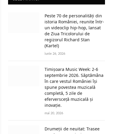
Peste 70 de personalități din
istoria României, reunite într-
un videoclip hip-hop, lansat
de Ziua Tricolorului de
regizorul Richard Stan
(Kartel)
iunie 26, 2026
Timișoara Music Week: 2-6
septembrie 2026. Săptămâna
în care vestul României își
spune povestea muzicală
completă, 5 zile de
eferversceță muzicală și
inovație.
mai 20, 2026
Drumeții de neuitat: Trasee