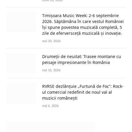
iunie 26, 2026
Timișoara Music Week: 2-6 septembrie
2026. Săptămâna în care vestul României
își spune povestea muzicală completă, 5
zile de eferversceță muzicală și inovație.
mai 20, 2026
Drumeții de neuitat: Trasee montane cu
peisaje impresionante în România
mai 16, 2026
RVRSE dezlănțuie „Furtună de Foc”: Rock-
ul comercial redefinit de noul val al
muzicii românești
mai 6, 2026