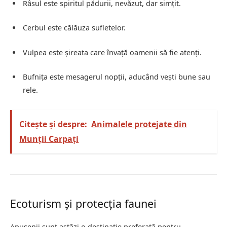
Râsul este spiritul pădurii, nevăzut, dar simțit.
Cerbul este călăuza sufletelor.
Vulpea este șireata care învață oamenii să fie atenți.
Bufnița este mesagerul nopții, aducând vești bune sau
rele.
Citește și despre:
Animalele protejate din
Munții Carpați
Ecoturism și protecția faunei
Apusenii sunt astăzi o destinație preferată pentru