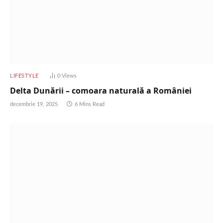
LIFESTYLE
0
Views
Delta Dunării – comoara naturală a României
decembrie 19, 2025
6 Mins Read