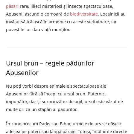
păsări
rare, lilieci misterioși și insecte spectaculoase,
Apusenii ascund o comoară de
biodiversitate
. Localnicii au
învățat să trăiască în armonie cu aceste viețuitoare, iar
poveștile lor dau viață munților.
Ursul brun – regele pădurilor
Apusenilor
Nu poți vorbi despre animalele spectaculoase ale
Apusenilor fără să începi cu ursul brun. Puternic,
impunător, dar și surprinzător de agil, ursul este văzut de
multe ori ca un stăpân al pădurilor.
În zone precum Padiș sau Bihor, urmele de urs se găsesc
adesea pe poteci sau lângă pâraie. Totuși, întâlnirile directe