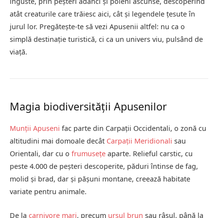
înguste, prin peșteri adânci și poieni ascunse, descoperind
atât creaturile care trăiesc aici, cât și legendele țesute în
jurul lor. Pregătește-te să vezi Apusenii altfel: nu ca o
simplă destinație turistică, ci ca un univers viu, pulsând de
viață.
Magia biodiversității Apusenilor
Munții Apuseni
fac parte din Carpații Occidentali, o zonă cu
altitudini mai domoale decât
Carpații Meridionali
sau
Orientali, dar cu o
frumusețe
aparte. Relieful carstic, cu
peste 4.000 de peșteri descoperite, păduri întinse de fag,
molid și brad, dar și pășuni montane, creează habitate
variate pentru animale.
De la
carnivore mari
, precum
ursul brun
sau râsul, până la