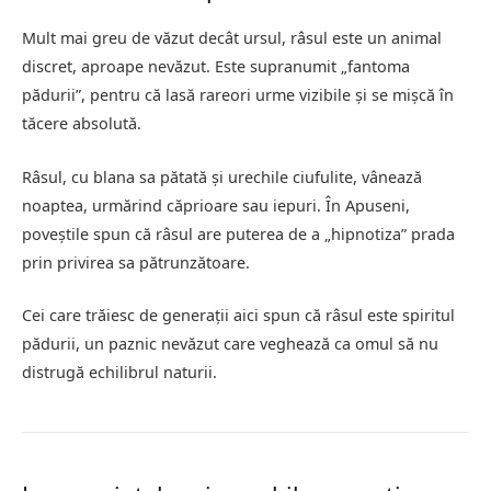
Mult mai greu de văzut decât ursul, râsul este un animal
discret, aproape nevăzut. Este supranumit „fantoma
pădurii”, pentru că lasă rareori urme vizibile și se mișcă în
tăcere absolută.
Râsul, cu blana sa pătată și urechile ciufulite, vânează
noaptea, urmărind căprioare sau iepuri. În Apuseni,
poveștile spun că râsul are puterea de a „hipnotiza” prada
prin privirea sa pătrunzătoare.
Cei care trăiesc de generații aici spun că râsul este spiritul
pădurii, un paznic nevăzut care veghează ca omul să nu
distrugă echilibrul naturii.