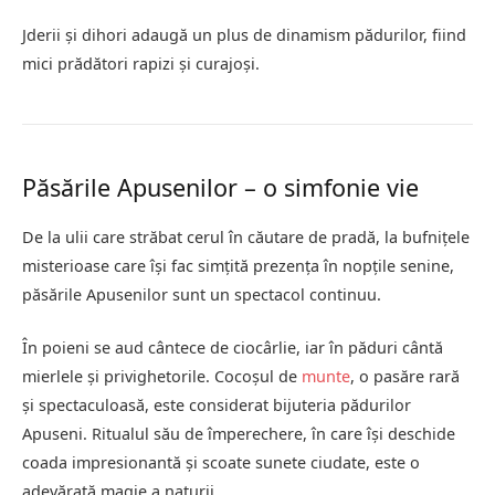
Jderii și dihori adaugă un plus de dinamism pădurilor, fiind
mici prădători rapizi și curajoși.
Păsările Apusenilor – o simfonie vie
De la ulii care străbat cerul în căutare de pradă, la bufnițele
misterioase care își fac simțită prezența în nopțile senine,
păsările Apusenilor sunt un spectacol continuu.
În poieni se aud cântece de ciocârlie, iar în păduri cântă
mierlele și privighetorile. Cocoșul de
munte
, o pasăre rară
și spectaculoasă, este considerat bijuteria pădurilor
Apuseni. Ritualul său de împerechere, în care își deschide
coada impresionantă și scoate sunete ciudate, este o
adevărată magie a naturii.