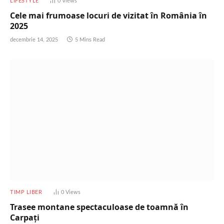
LIFESTYLE
0
Views
Cele mai frumoase locuri de vizitat în România în
2025
decembrie 14, 2025
5 Mins Read
TIMP LIBER
0
Views
Trasee montane spectaculoase de toamnă în
Carpați