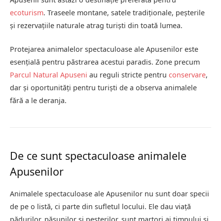
ecoturism
. Traseele montane, satele tradiționale, peșterile
și rezervațiile naturale atrag turiști din toată lumea.
Protejarea animalelor spectaculoase ale Apusenilor este
esențială pentru păstrarea acestui paradis. Zone precum
Parcul Natural Apuseni
au reguli stricte pentru
conservare
,
dar și oportunități pentru turiști de a observa animalele
fără a le deranja.
De ce sunt spectaculoase animalele
Apusenilor
Animalele spectaculoase ale Apusenilor nu sunt doar specii
de pe o listă, ci parte din sufletul locului. Ele dau viață
pădurilor, pășunilor și peșterilor, sunt martori ai timpului și