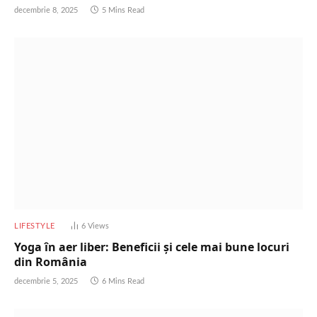
decembrie 8, 2025
5 Mins Read
LIFESTYLE
6
Views
Yoga în aer liber: Beneficii și cele mai bune locuri
din România
decembrie 5, 2025
6 Mins Read