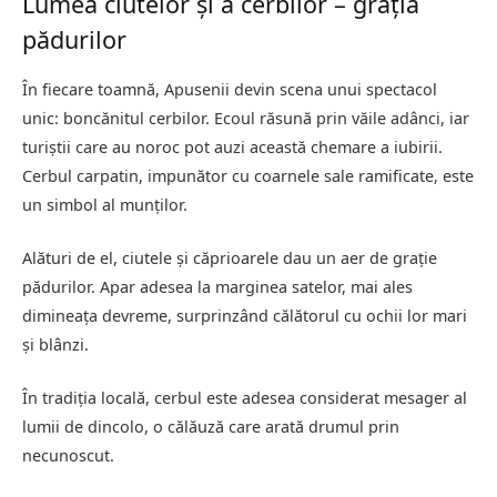
Lumea ciutelor și a cerbilor – grația
pădurilor
În fiecare toamnă, Apusenii devin scena unui spectacol
unic: boncănitul cerbilor. Ecoul răsună prin văile adânci, iar
turiștii care au noroc pot auzi această chemare a iubirii.
Cerbul carpatin, impunător cu coarnele sale ramificate, este
un simbol al munților.
Alături de el, ciutele și căprioarele dau un aer de grație
pădurilor. Apar adesea la marginea satelor, mai ales
dimineața devreme, surprinzând călătorul cu ochii lor mari
și blânzi.
În tradiția locală, cerbul este adesea considerat mesager al
lumii de dincolo, o călăuză care arată drumul prin
necunoscut.