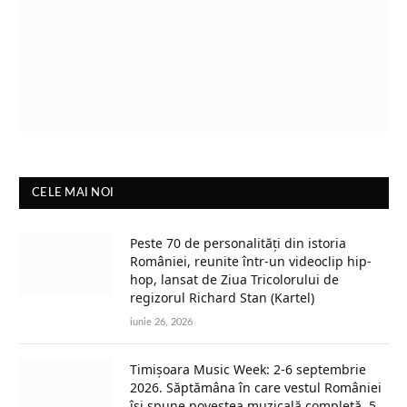
CELE MAI NOI
Peste 70 de personalități din istoria
României, reunite într-un videoclip hip-
hop, lansat de Ziua Tricolorului de
regizorul Richard Stan (Kartel)
iunie 26, 2026
Timișoara Music Week: 2-6 septembrie
2026. Săptămâna în care vestul României
își spune povestea muzicală completă, 5