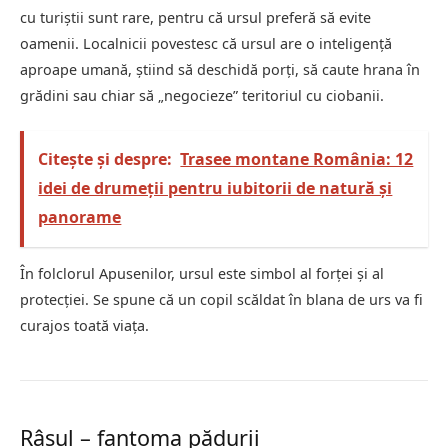
cu turiștii sunt rare, pentru că ursul preferă să evite
oamenii. Localnicii povestesc că ursul are o inteligență
aproape umană, știind să deschidă porți, să caute hrana în
grădini sau chiar să „negocieze” teritoriul cu ciobanii.
Citește și despre:
Trasee montane România: 12
idei de drumeții pentru iubitorii de natură și
panorame
În folclorul Apusenilor, ursul este simbol al forței și al
protecției. Se spune că un copil scăldat în blana de urs va fi
curajos toată viața.
Râsul – fantoma pădurii