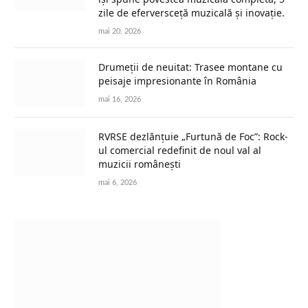
zile de eferversceță muzicală și inovație.
mai 20, 2026
Drumeții de neuitat: Trasee montane cu
peisaje impresionante în România
mai 16, 2026
RVRSE dezlănțuie „Furtună de Foc”: Rock-
ul comercial redefinit de noul val al
muzicii românești
mai 6, 2026