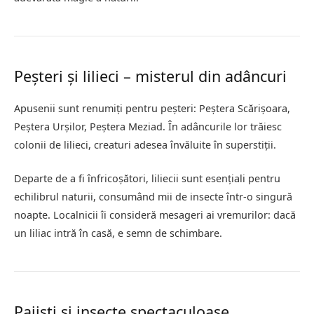
Peșteri și lilieci – misterul din adâncuri
Apusenii sunt renumiți pentru peșteri: Peștera Scărișoara,
Peștera Urșilor, Peștera Meziad. În adâncurile lor trăiesc
colonii de lilieci, creaturi adesea învăluite în superstiții.
Departe de a fi înfricoșători, liliecii sunt esențiali pentru
echilibrul naturii, consumând mii de insecte într-o singură
noapte. Localnicii îi consideră mesageri ai vremurilor: dacă
un liliac intră în casă, e semn de schimbare.
Pajiști și insecte spectaculoase