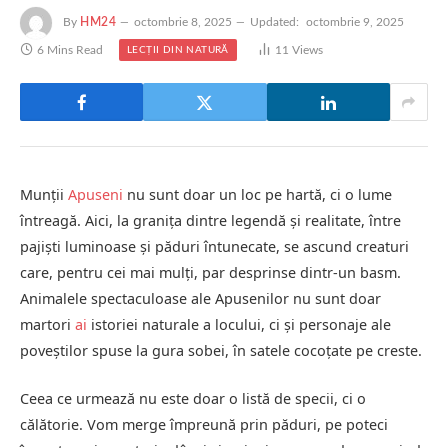
By
HM24
octombrie 8, 2025
Updated:
octombrie 9, 2025
6 Mins Read
11
Views
LECȚII DIN NATURĂ
Munții
Apuseni
nu sunt doar un loc pe hartă, ci o lume
întreagă. Aici, la granița dintre legendă și realitate, între
pajiști luminoase și păduri întunecate, se ascund creaturi
care, pentru cei mai mulți, par desprinse dintr-un basm.
Animalele spectaculoase ale Apusenilor nu sunt doar
martori
ai
istoriei naturale a locului, ci și personaje ale
poveștilor spuse la gura sobei, în satele cocoțate pe creste.
Ceea ce urmează nu este doar o listă de specii, ci o
călătorie. Vom merge împreună prin păduri, pe poteci