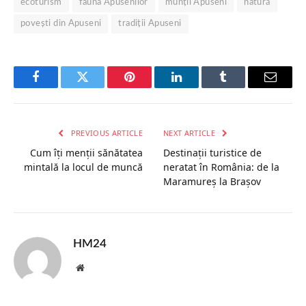
ecoturism
fauna Apusenilor
munții Apuseni
natură
povești din Apuseni
tradiții Apuseni
Facebook
Twitter
Pinterest
LinkedIn
Tumblr
Email
PREVIOUS ARTICLE
NEXT ARTICLE
Cum îți menții sănătatea
Destinații turistice de
mintală la locul de muncă
neratat în România: de la
Maramureș la Brașov
HM24
Website