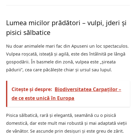
Lumea micilor prădători – vulpi, jderi și
pisici sălbatice
Nu doar animalele mari fac din Apuseni un loc spectaculos.
Vulpea roșcată, isteață și agilă, este des întâlnită pe lângă
gospodării. În basmele din zonă, vulpea este „șireata
pădurii”, cea care păcălește chiar și ursul sau lupul.
Citește și despre:
Biodiversitatea Carpaților –
de ce este unică în Europa
Pisica sălbatică, rară și elegantă, seamănă cu o pisică
domestică, dar este mult mai robustă și mai adaptată vieții
de vânător. Se ascunde prin desișuri și este greu de zărit.