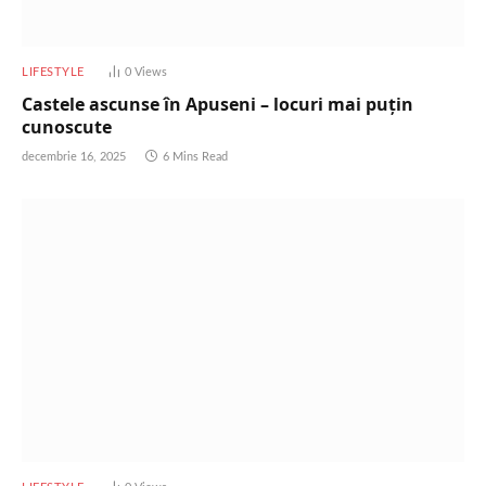
LIFESTYLE
0
Views
Castele ascunse în Apuseni – locuri mai puțin
cunoscute
decembrie 16, 2025
6 Mins Read