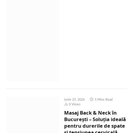
iunie 23, 2026
5 Mins Read
0
Views
Masaj Back & Neck în
București – Soluția ideală
pentru durerile de spate
și tensiunea cervicală