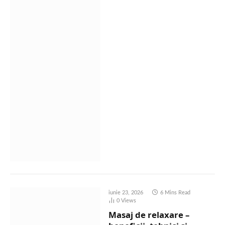
iunie 23, 2026
6 Mins Read
0
Views
Masaj de relaxare –