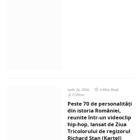
iunie 26, 2026
4 Mins Read
0
Views
Peste 70 de personalități
din istoria României,
reunite într-un videoclip
hip-hop, lansat de Ziua
Tricolorului de regizorul
Richard Stan (Kartel)