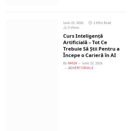
iunie 22, 2026
3 Mins Read
0
Views
Curs Inteligență
Artificială – Tot Ce
Trebuie Să Știi Pentru a
Începe o Carieră în AI
By
HM24
iunie 22, 2026
ADVERTORIALE