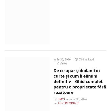
iunie 30, 2026
7 Mins Read
0
Views
De ce apar șobolanii în
curte și cum îi elimini
definitiv – Ghid complet
pentru o proprietate fără
rozătoare
By
HM24
iunie 30, 2026
ADVERTORIALE