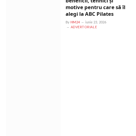
beneficii, tehnici și
motive pentru care să îl
alegi la ABC Pilates
By
HM24
iunie 23, 2026
ADVERTORIALE