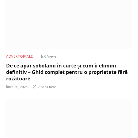
ADVERTORIALE
0
Views
De ce apar șobolanii în curte și cum îi elimini
definitiv – Ghid complet pentru o proprietate fără
rozătoare
iunie 30, 2026
7 Mins Read