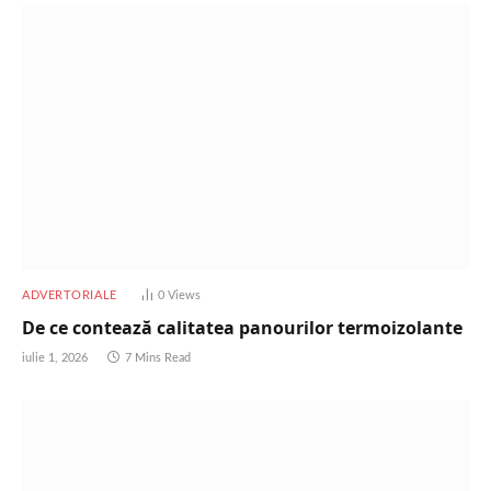
ADVERTORIALE
0
Views
De ce contează calitatea panourilor termoizolante
iulie 1, 2026
7 Mins Read