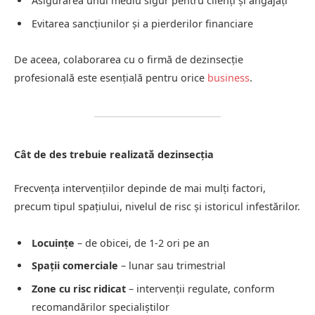
Asigurarea unui mediu sigur pentru clienți și angajați
Evitarea sancțiunilor și a pierderilor financiare
De aceea, colaborarea cu o firmă de dezinsecție
profesională este esențială pentru orice
business
.
Cât de des trebuie realizată dezinsecția
Frecvența intervențiilor depinde de mai mulți factori,
precum tipul spațiului, nivelul de risc și istoricul infestărilor.
Locuințe
– de obicei, de 1-2 ori pe an
Spații comerciale
– lunar sau trimestrial
Zone cu risc ridicat
– intervenții regulate, conform
recomandărilor specialiștilor