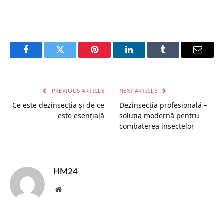
Facebook
Twitter
Pinterest
LinkedIn
Tumblr
Email
PREVIOUS ARTICLE
NEXT ARTICLE
Ce este dezinsecția și de ce
Dezinsecția profesională –
este esențială
soluția modernă pentru
combaterea insectelor
HM24
Website