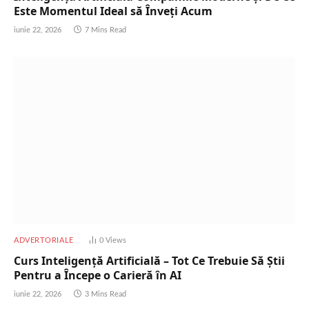
Este Momentul Ideal să Înveți Acum
iunie 22, 2026
7 Mins Read
ADVERTORIALE
0
Views
Curs Inteligență Artificială – Tot Ce Trebuie Să Știi
Pentru a Începe o Carieră în AI
iunie 22, 2026
3 Mins Read