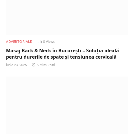
ADVERTORIALE
0
Views
Masaj Back & Neck în București – Soluția ideală
pentru durerile de spate și tensiunea cervicală
iunie 23, 2026
5 Mins Read