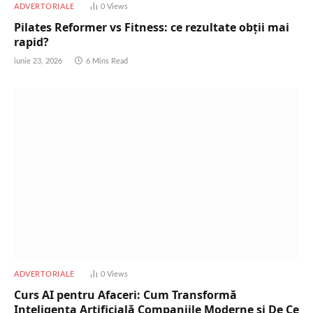
ADVERTORIALE
0
Views
Pilates Reformer vs Fitness: ce rezultate obții mai
rapid?
iunie 23, 2026
6 Mins Read
ADVERTORIALE
0
Views
Curs AI pentru Afaceri: Cum Transformă
Inteligența Artificială Companiile Moderne și De Ce