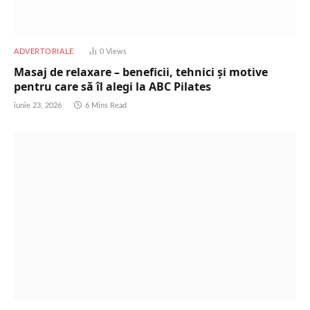
ADVERTORIALE
0
Views
Masaj de relaxare – beneficii, tehnici și motive
pentru care să îl alegi la ABC Pilates
iunie 23, 2026
6 Mins Read