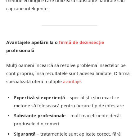
metode ecologice care utilizează substanțe naturale sau
capcane inteligente.
Avantajele apelării la o
firmă de dezinsecție
profesională
Mulți oameni încearcă să rezolve problema insectelor pe
cont propriu, însă rezultatele sunt adesea limitate. O firmă
specializată oferă multiple
avantaje
:
Expertiză și experiență
– specialiștii știu exact ce
metode să folosească pentru fiecare tip de infestare
Substanțe profesionale
– mult mai eficiente decât
produsele din comerț
Siguranță
– tratamentele sunt aplicate corect, fără