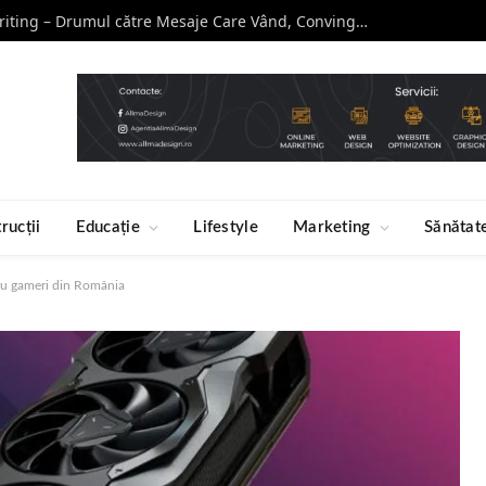
Curs de Copywriting – Drumul către Mesaje Care Vând, Conving și Construiesc Branduri Puternice
rucții
Educație
Lifestyle
Marketing
Sănătat
ru gameri din România