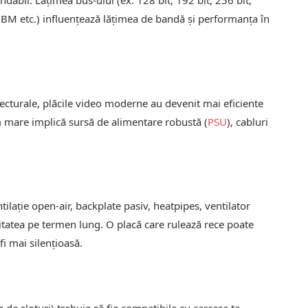
abil. Lățimea bus‑ului (ex. 128 bit, 192 bit, 256 bit,
BM etc.) influențează lățimea de bandă și performanța în
itecturale, plăcile video moderne au devenit mai eficiente
m mare implică sursă de alimentare robustă (
PSU
), cabluri
ntilație open‑air, backplate pasiv, heatpipes, ventilator
ilitatea pe termen lung. O placă care rulează rece poate
i mai silențioasă.