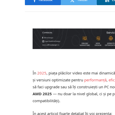
Facebook
Twitter
Li
În
2025
, piața plăcilor video este mai dinamic
și versiuni optimizate pentru
performanță
,
efi
să faci upgrade sau să îți construiești un PC no
AMD 2025
— nu doar la nivel global, ci și pe 
compatibilități).
În acest articol foarte detaliat îți voi prezenta: