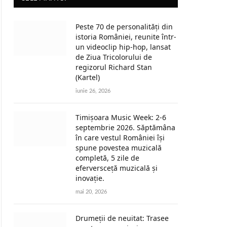
Peste 70 de personalități din
istoria României, reunite într-
un videoclip hip-hop, lansat
de Ziua Tricolorului de
regizorul Richard Stan
(Kartel)
iunie 26, 2026
Timișoara Music Week: 2-6
septembrie 2026. Săptămâna
în care vestul României își
spune povestea muzicală
completă, 5 zile de
eferversceță muzicală și
inovație.
mai 20, 2026
Drumeții de neuitat: Trasee