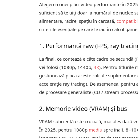
Alegerea unei plăci video performante în 20
suficient să te uiți doar la numărul de nuclee s
alimentare, răcire, spațiu în carcasă,
compatibil
criteriile esențiale pe care le iau în calcul game
1. Performanță raw (FPS, ray traci
La final, ce contează e câte cadre pe secundă (FP
vei folosi (1080p, 1440p,
4K
). Pentru titluril
gestionează placa aceste calcule suplimentare
accelerație ray tracing). De asemenea, pentru ap
de procesare generaliste (CU / stream processor
2. Memorie video (VRAM) și bus
VRAM suficientă este crucială, mai ales dacă vrei
În 2025, pentru 1080p
mediu
spre înalt, 8–10