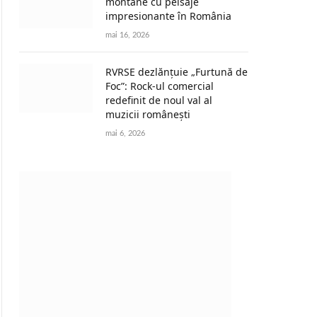
montane cu peisaje
impresionante în România
mai 16, 2026
RVRSE dezlănțuie „Furtună de
Foc”: Rock-ul comercial
redefinit de noul val al
muzicii românești
mai 6, 2026