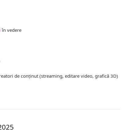
i
în vedere
a
eatori de conținut (streaming, editare video, grafică 3D)
2025