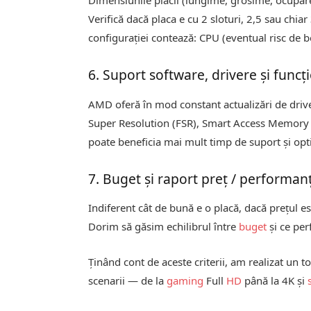
Dimensiunile plăcii (lungime, grosime, ocupare 
Verifică dacă placa e cu 2 sloturi, 2,5 sau chia
configurației contează: CPU (eventual risc de bo
6. Suport software, drivere și funcți
AMD oferă în mod constant actualizări de drive
Super Resolution (FSR), Smart Access Memory (
poate beneficia mai mult timp de suport și opt
7. Buget și raport preț / performan
Indiferent cât de bună e o placă, dacă prețul e
Dorim să găsim echilibrul între
buget
și ce perf
Ținând cont de aceste criterii, am realizat u
scenarii — de la
gaming
Full
HD
până la 4K și