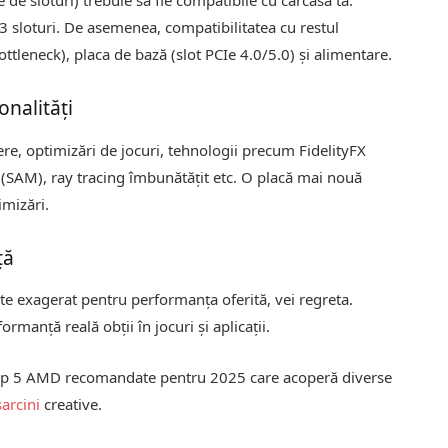
de sloturi) trebuie să fie compatibile cu carcasa ta.
r 3 sloturi. De asemenea, compatibilitatea cu restul
ttleneck), placa de bază (slot PCIe 4.0/5.0) și alimentare.
onalități
re, optimizări de jocuri, tehnologii precum FidelityFX
SAM), ray tracing îmbunătățit etc. O placă mai nouă
imizări.
ță
ste exagerat pentru performanța oferită, vei regreta.
ormanță reală obții în jocuri și aplicații.
n top 5 AMD recomandate pentru 2025 care acoperă diverse
sarcini
creative.