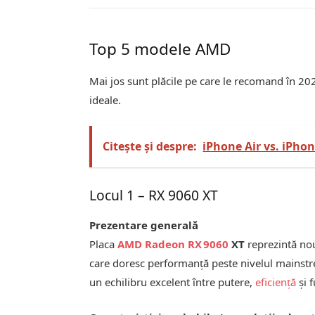
Top 5 modele AMD
Mai jos sunt plăcile pe care le recomand în 2
ideale.
Citește și despre:
iPhone Air vs. iPhon
Locul 1 – RX 9060 XT
Prezentare generală
Placa
AMD Radeon
RX 9060
XT
reprezintă no
care doresc performanță peste nivelul mainstr
un echilibru excelent între putere,
eficiență
și 