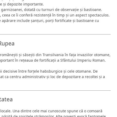
ive și depozite importante.
al garnizoanei, dotată cu turnuri de observație și bastioane.
, ceea ce îi conferă rezistență în timp și un aspect spectaculos.
apărare include șanțuri, porți fortificate și bastioane cu
i Rupea
 românești și săsești din Transilvania în fața invaziilor otomane,
ortant în rețeaua de fortificații a Sfântului Imperiu Roman.
lii decisive între forțele habsburgice și cele otomane. De
 ca centru administrativ și loc de depozitare a recoltei și a
etatea
locale. Una dintre cele mai cunoscute spune că o comoară
, păzită de spiritele strămoșilor. Alte povești evocă fantomele