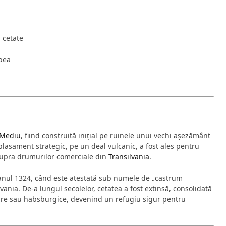
n cetate
upea
Mediu
, fiind construită inițial pe ruinele unui vechi așezământ
mplasament strategic, pe un deal vulcanic, a fost ales pentru
asupra drumurilor comerciale din
Transilvania
.
anul 1324, când este atestată sub numele de „castrum
vania. De-a lungul secolelor, cetatea a fost extinsă, consolidată
tare sau habsburgice, devenind un refugiu sigur pentru