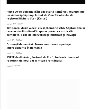
Peste 70 de personalități din istoria României, reunite într-
un videoclip hip-hop, lansat de Ziua Tricolorului de
regizorul Richard Stan (Kartel)
iunie 26, 2026
Timișoara Music Week: 2-6 septembrie 2026. Săptămâna în
care vestul României își spune povestea muzicală
completă, 5 zile de eferversceță muzicală și inovație.
mai 20, 2026
Drumeții de neuitat: Trasee montane cu peisaje
impresionante în România
mai 16, 2026
RVRSE dezlănțuie „Furtună de Foc”: Rock-ul comercial
redefinit de noul val al muzicii românești
mai 6, 2026