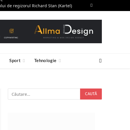
ului de regizorul Richard Stan (Kartel)
Facebook
RSS
ntul Ideal să Înveți Acum
e
Sport
Tehnologie