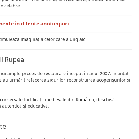
ice celebre.
ente în diferite anotimpuri
imulează imaginația celor care ajung aici.
ii Rupea
nui amplu proces de restaurare început în anul 2007, finanțat
le au urmărit refacerea zidurilor, reconstruirea acoperișurilor și
conservate fortificații medievale din
România
, deschisă
ă autentică și educativă.
tei