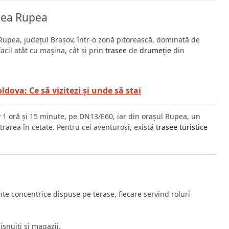
atea Rupea
Rupea, județul Brașov, într-o zonă pitorească, dominată de
acil atât cu mașina, cât și prin
trasee
de
drumeție
din
dova: Ce să vizitezi și unde să stai
1 oră și 15 minute, pe DN13/E60, iar din orașul Rupea, un
trarea în cetate. Pentru cei aventuroși, există
trasee turistice
nte concentrice dispuse pe terase, fiecare servind roluri
ișnuiți și magazii.