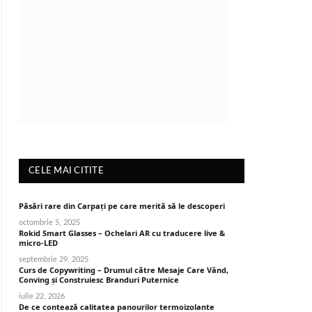
CELE MAI CITITE
Păsări rare din Carpați pe care merită să le descoperi
octombrie 5, 2025
Rokid Smart Glasses – Ochelari AR cu traducere live &
micro-LED
septembrie 29, 2025
Curs de Copywriting – Drumul către Mesaje Care Vând,
Conving și Construiesc Branduri Puternice
iulie 22, 2026
De ce contează calitatea panourilor termoizolante