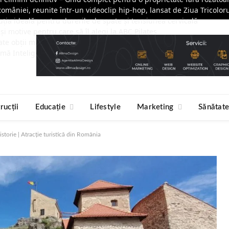
României, reunite într-un videoclip hip-hop, lansat de Ziua Tricolor
ția ideală pentru durerile de spate și tensiunea cervicală
 și motive pentru care să îl alegi la ABC Pilates
ate obții mai rapid?
mă Inteligența Artificială Companiile Moderne și De Ce Este Mome
rucții
Educație
Lifestyle
Marketing
Sănătat
storie | Atracție turistică din România