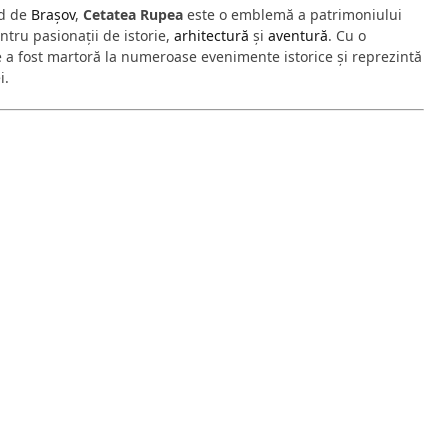
rd de
Brașov
,
Cetatea Rupea
este o emblemă a patrimoniului
ntru pasionații de istorie,
arhitectură
și
aventură
. Cu o
 a fost martoră la numeroase evenimente istorice și reprezintă
i.