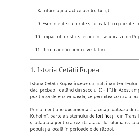
Informații practice pentru turiști
Evenimente culturale și activități organizate î
Impactul turistic și economic asupra zonei R
Recomandări pentru vizitatori
1. Istoria Cetății Rupea
Istoria Cetății Rupea începe cu mult înaintea Evului
dac, probabil datând din secolul II – I î.Hr. Acest a
poziția sa defensivă ideală, ce permitea controlul 
Prima mențiune documentară a cetății datează din 
Kuholm”, parte a sistemului de
fortificații
din Transil
și adaptată pentru a rezista atacurilor otomane, tă
populația locală în perioadele de război.