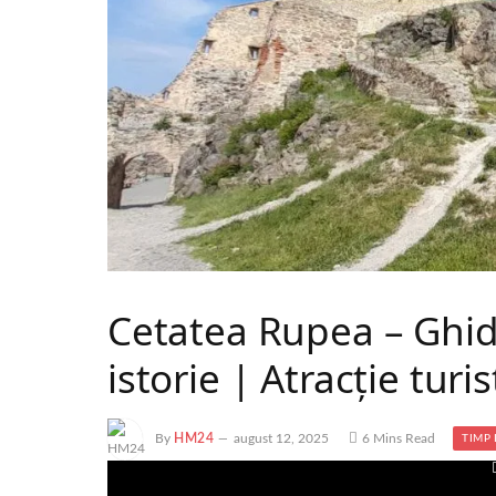
Cetatea Rupea – Ghid 
istorie | Atracție tur
By
HM24
august 12, 2025
6 Mins Read
TIMP 