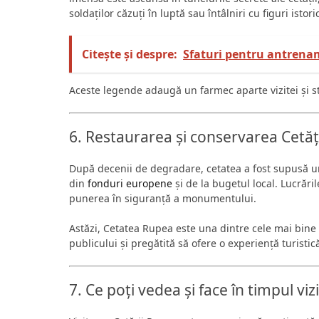
soldaților căzuți în luptă sau întâlniri cu figuri istor
Citește și despre:
Sfaturi pentru antrenam
Aceste legende adaugă un farmec aparte vizitei și st
6. Restaurarea și conservarea Cetăț
După decenii de degradare, cetatea a fost supusă u
din
fonduri europene
și de la bugetul local. Lucrări
punerea în siguranță a monumentului.
Astăzi, Cetatea Rupea este una dintre cele mai bine 
publicului și pregătită să ofere o experiență turistic
7. Ce poți vedea și face în timpul vizi