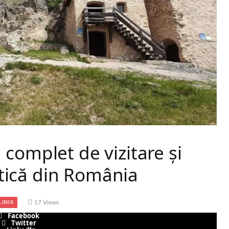
complet de vizitare și
istică din România
17
Views
LIBER
Facebook
Twitter