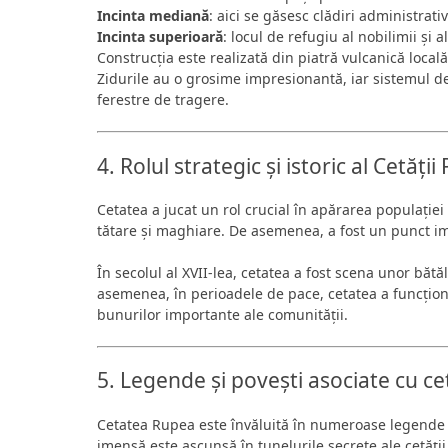
Incinta mediană
: aici se găsesc clădiri administrat
Incinta superioară
: locul de refugiu al nobilimii și 
Construcția este realizată din piatră vulcanică locală
Zidurile au o grosime impresionantă, iar sistemul de 
ferestre de tragere.
4. Rolul strategic și istoric al Cetăți
Cetatea a jucat un rol crucial în apărarea populației
tătare și maghiare. De asemenea, a fost un punct imp
În secolul al XVII-lea, cetatea a fost scena unor bătă
asemenea, în perioadele de pace, cetatea a funcționat
bunurilor importante ale comunității.
5. Legende și povești asociate cu c
Cetatea Rupea este învăluită în numeroase legende 
imensă este ascunsă în tunelurile secrete ale cetății