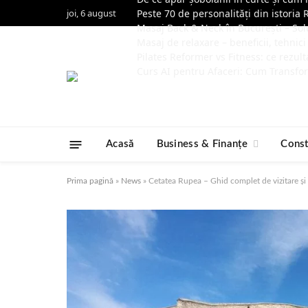
joi, 6 august
Peste 70 de personalități din istoria 
Masaj Back & Neck în București – Solu
Masaj de relaxare – beneficii, tehnici
Pilates Reformer vs Fitness: ce rezult
Curs AI pentru Afaceri: Cum Transfor
Acasă
Business & Finanțe
Const
Prima pagină
»
News
»
Cetatea Rupea – Ghid complet de vizitare și i