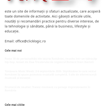
este un site de informații și sfaturi actualizate, care acoperă
toate domeniile de activitate. Aici găsești articole utile,
noutăți și recomandări practice pentru diverse interese, de
la tehnologie și sănătate, până la business, lifestyle și
educație.
Email: office@clicklogic.ro
Cele mai noi
Peste 70 de personalități din istoria României, reunite într-un videoclip
hip-hop, lansat de Ziua Tricolorului de regizorul Richard Stan (Kartel)
iunie 26, 2026
Timișoara Music Week: 2-6 septembrie 2026. Săptămâna în care vestul
României își spune povestea muzicală completă, 5 zile de eferversceță
muzicală și inovație.
mai 20, 2026
Drumeții de neuitat: Trasee montane cu peisaje impresionante în
România
mai 16, 2026
Cele mai citite