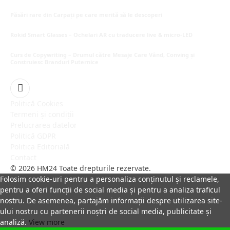
Păsări rare din Carpați pe care merită să le descoperi
octombrie 5, 2025
Rokid Smart Glasses – Ochelari AR cu traducere live & micro-LED
septembrie 29, 2025
Curs de Copywriting – Drumul către Mesaje Care Vând, Conving și
Construiesc Branduri Puternice
iulie 22, 2026
Facebook
Politică Cookies
Termeni și condiții
Prelucrarea datelor
Politică GDPR
Politica Editorială
Contact
© 2026 HM24 Toate drepturile rezervate.
Folosim cookie-uri pentru a personaliza conținutul și reclamele,
pentru a oferi funcții de social media și pentru a analiza traficul
nostru. De asemenea, partajăm informații despre utilizarea site-
ului nostru cu partenerii noștri de social media, publicitate și
analiză.
View more