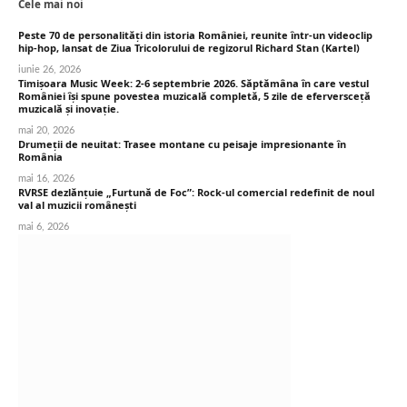
Cele mai noi
Peste 70 de personalități din istoria României, reunite într-un videoclip
hip-hop, lansat de Ziua Tricolorului de regizorul Richard Stan (Kartel)
iunie 26, 2026
Timișoara Music Week: 2-6 septembrie 2026. Săptămâna în care vestul
României își spune povestea muzicală completă, 5 zile de eferversceță
muzicală și inovație.
mai 20, 2026
Drumeții de neuitat: Trasee montane cu peisaje impresionante în
România
mai 16, 2026
RVRSE dezlănțuie „Furtună de Foc”: Rock-ul comercial redefinit de noul
val al muzicii românești
mai 6, 2026