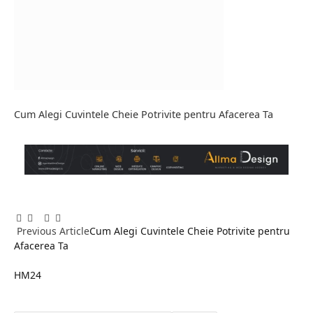
Cum Alegi Cuvintele Cheie Potrivite pentru Afacerea Ta
Facebook
Twitter
Pinterest
LinkedIn
Tumblr
Email
Previous Article
Cum Alegi Cuvintele Cheie Potrivite pentru
Afacerea Ta
HM24
Website