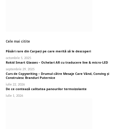
Cele mai citite
Păsări rare din Carpați pe care merită să le descoperi
octombrie 5, 2025
Rokid Smart Glasses – Ochelari AR cu traducere live & micro-LED
septembrie 29, 2025
Curs de Copywriting – Drumul către Mesaje Care Vând, Conving și
Construiesc Branduri Puternice
iulie 22, 2026
De ce contează calitatea panourilor termoizolante
iulie 1, 2026