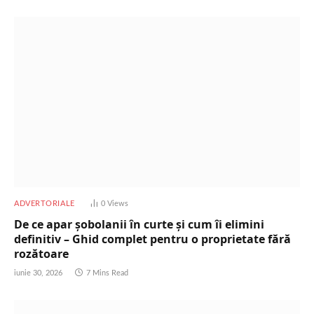
ADVERTORIALE
0
Views
De ce apar șobolanii în curte și cum îi elimini
definitiv – Ghid complet pentru o proprietate fără
rozătoare
iunie 30, 2026
7 Mins Read