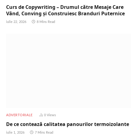
Curs de Copywriting – Drumul către Mesaje Care
Vând, Conving și Construiesc Branduri Puternice
iulie 22, 2026
8 Mins Read
ADVERTORIALE
0
Views
De ce contează calitatea panourilor termoizolante
iulie 1, 2026
7 Mins Read