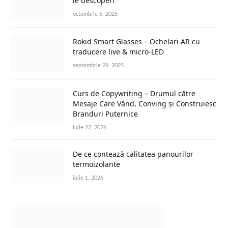
le descoperi
octombrie 5, 2025
Rokid Smart Glasses – Ochelari AR cu
traducere live & micro-LED
septembrie 29, 2025
Curs de Copywriting – Drumul către
Mesaje Care Vând, Conving și Construiesc
Branduri Puternice
iulie 22, 2026
De ce contează calitatea panourilor
termoizolante
iulie 1, 2026