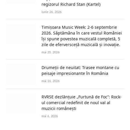
regizorul Richard Stan (Kartel)
iunie 26, 2026
Timișoara Music Week: 2-6 septembrie
2026. Săptămâna în care vestul României
își spune povestea muzicală completă, 5
zile de eferversceță muzicală și inovație.
mai 20, 2026
Drumeții de neuitat: Trasee montane cu
peisaje impresionante în România
mai 16, 2026
RVRSE dezlănțuie „Furtună de Foc”: Rock-
ul comercial redefinit de noul val al
muzicii românești
mai 6, 2026