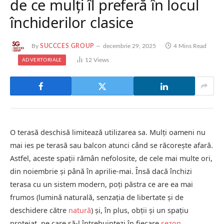
de ce mulți îl preferă în locul
închiderilor clasice
By
SUCCCES GROUP
decembrie 29, 2025
4 Mins Read
12
Views
ADVERTORIALE
O terasă deschisă limitează utilizarea sa. Mulți oameni nu
mai ies pe terasă sau balcon atunci când se răcorește afară.
Astfel, aceste spații rămân nefolosite, de cele mai multe ori,
din noiembrie și până în aprilie-mai. Însă dacă închizi
terasa cu un sistem modern, poți păstra ce are ea mai
frumos (lumină naturală, senzația de libertate și de
deschidere către
natură
) și, în plus, obții și un spațiu
protejat, pe care să-l întrebuințezi în fiecare
sezon
.