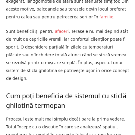
exagerat, iar zgomotele de afară sunt atenuate simțitor. Din
aceste motive, balcoanele sau terasele devin locul preferat
pentru cafea sau pentru petrecerea serilor în
familie
.
Sunt beneficii și pentru
afaceri
. Terasele nu mai depind atât
de mult de capriciile vremii, iar confortul clienților poate fi
sporit. O deschidere parțială în zilele cu temperaturi
plăcute sau o închidere totală atunci când se strică vremea
se rezolvă printr-o mișcare simplă. În plus, aspectul unui
sistem de sticla ghilotină se potrivește ușor în orice concept
de design.
Cum poți beneficia de sistemul cu sticlă
ghilotină termopan
Procesul este mult mai simplu decât pare la prima vedere.
Totul începe cu o discuție în care se analizează spațiul,
orientarea lui, modul în care este folosit și atmosfera pe