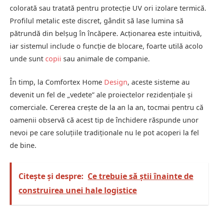
colorată sau tratată pentru protecție UV ori izolare termică.
Profilul metalic este discret, gândit să lase lumina să
pătrundă din belșug în încăpere. Acționarea este intuitivă,
iar sistemul include o funcție de blocare, foarte utilă acolo
unde sunt
copii
sau animale de companie.
În timp, la Comfortex Home
Design
, aceste sisteme au
devenit un fel de „vedete” ale proiectelor rezidențiale și
comerciale. Cererea crește de la an la an, tocmai pentru că
oamenii observă că acest tip de închidere răspunde unor
nevoi pe care soluțiile tradiționale nu le pot acoperi la fel
de bine.
Citește și despre:
Ce trebuie să știi înainte de
construirea unei hale logistice