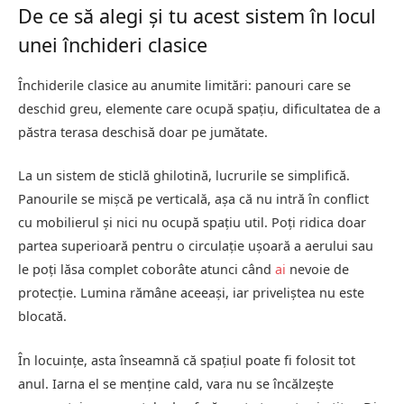
De ce să alegi și tu acest sistem în locul
unei închideri clasice
Închiderile clasice au anumite limitări: panouri care se
deschid greu, elemente care ocupă spațiu, dificultatea de a
păstra terasa deschisă doar pe jumătate.
La un sistem de sticlă ghilotină, lucrurile se simplifică.
Panourile se mișcă pe verticală, așa că nu intră în conflict
cu mobilierul și nici nu ocupă spațiu util. Poți ridica doar
partea superioară pentru o circulație ușoară a aerului sau
le poți lăsa complet coborâte atunci când
ai
nevoie de
protecție. Lumina rămâne aceeași, iar priveliștea nu este
blocată.
În locuințe, asta înseamnă că spațiul poate fi folosit tot
anul. Iarna el se menține cald, vara nu se încălzește