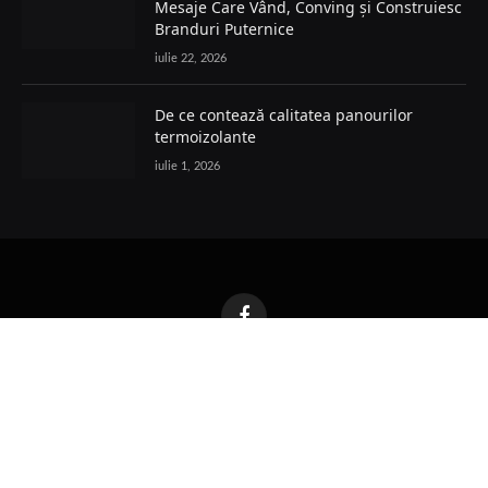
Mesaje Care Vând, Conving și Construiesc
Branduri Puternice
iulie 22, 2026
De ce contează calitatea panourilor
termoizolante
iulie 1, 2026
Facebook
POLITICĂ COOKIES
TERMENI ȘI CONDIȚII
PRELUCRAREA DATELOR
POLITICĂ GDPR
POLITICA EDITORIALĂ
CONTACT