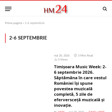
Prima pagină
»
2-6 septembrie
2-6 SEPTEMBRIE
mai 20, 2026
3 Mins Read
0
Views
Timișoara Music Week: 2-
6 septembrie 2026.
Săptămâna în care vestul
României își spune
povestea muzicală
completă, 5 zile de
eferversceță muzicală și
inovație.