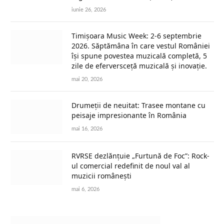
iunie 26, 2026
Timișoara Music Week: 2-6 septembrie
2026. Săptămâna în care vestul României
își spune povestea muzicală completă, 5
zile de eferversceță muzicală și inovație.
mai 20, 2026
Drumeții de neuitat: Trasee montane cu
peisaje impresionante în România
mai 16, 2026
RVRSE dezlănțuie „Furtună de Foc”: Rock-
ul comercial redefinit de noul val al
muzicii românești
mai 6, 2026