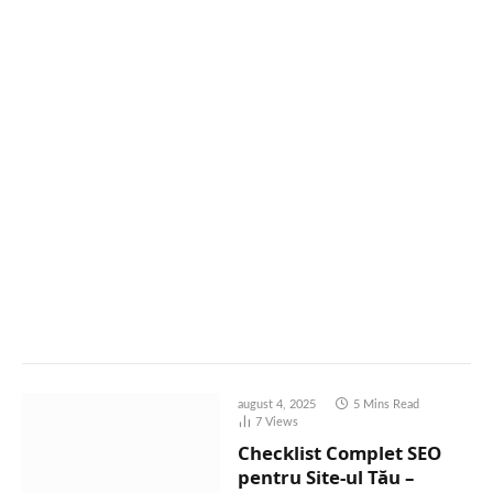
august 4, 2025
5 Mins Read
7
Views
Checklist Complet SEO
pentru Site-ul Tău –