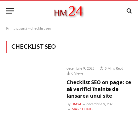
Prima pagină
»
checklist seo
CHECKLIST SEO
decembrie 9, 2025
5 Mins Read
0
Views
Checklist SEO on page: ce
să verifici înainte de
lansarea unui site
By
HM24
decembrie 9, 2025
MARKETING