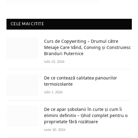
CELE MAI CITITE
Curs de Copywriting – Drumul către
Mesaje Care Vând, Conving și Construiesc
Branduri Puternice
iulie 22, 2026
De ce contează calitatea panourilor
termoizolante
iulie 1, 2026
De ce apar șobolanii în curte și cum îi
elimini definitiv – Ghid complet pentru o
proprietate fără rozătoare
iunie 30, 2026