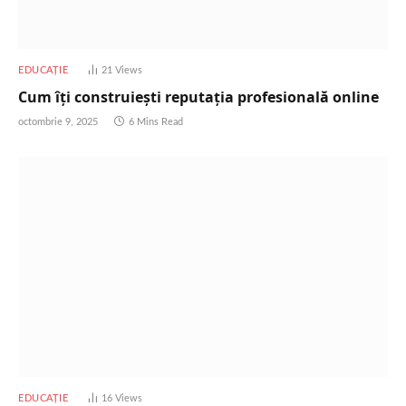
EDUCAȚIE
21
Views
Cum îți construiești reputația profesională online
octombrie 9, 2025
6 Mins Read
EDUCAȚIE
16
Views