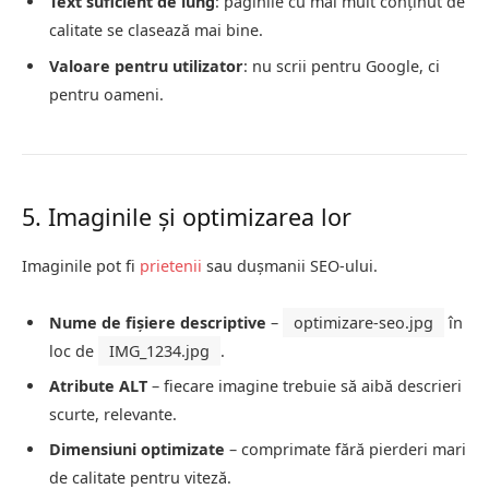
Text suficient de lung
: paginile cu mai mult conținut de
calitate se clasează mai bine.
Valoare pentru utilizator
: nu scrii pentru Google, ci
pentru oameni.
5. Imaginile și optimizarea lor
Imaginile pot fi
prietenii
sau dușmanii SEO-ului.
Nume de fișiere descriptive
–
optimizare-seo.jpg
în
loc de
IMG_1234.jpg
.
Atribute ALT
– fiecare imagine trebuie să aibă descrieri
scurte, relevante.
Dimensiuni optimizate
– comprimate fără pierderi mari
de calitate pentru viteză.