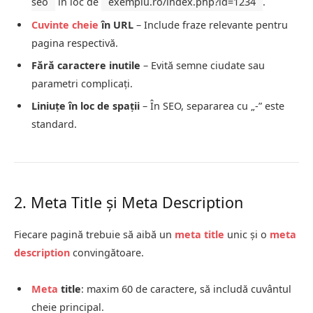
seo
în loc de
exemplu.ro/index.php?id=1234
.
Cuvinte cheie
în URL
– Include fraze relevante pentru
pagina respectivă.
Fără caractere inutile
– Evită semne ciudate sau
parametri complicați.
Liniuțe în loc de spații
– În SEO, separarea cu „-” este
standard.
2. Meta Title și Meta Description
Fiecare pagină trebuie să aibă un
meta title
unic și o
meta
description
convingătoare.
Meta
title
: maxim 60 de caractere, să includă cuvântul
cheie principal.