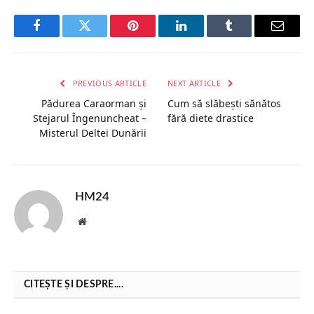
Facebook
Twitter
Pinterest
LinkedIn
Tumblr
Email
PREVIOUS ARTICLE
NEXT ARTICLE
Pădurea Caraorman și
Cum să slăbești sănătos
Stejarul Îngenuncheat –
fără diete drastice
Misterul Deltei Dunării
HM24
Website
CITEȘTE ȘI DESPRE....