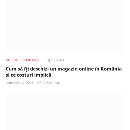
BUSINESS & FINANȚE
15
Views
Cum să îți deschizi un magazin online în România
și ce costuri implică
octombrie 19, 2025
7 Mins Read