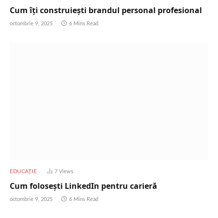
Cum îți construiești brandul personal profesional
octombrie 9, 2025
6 Mins Read
EDUCAȚIE
7
Views
Cum folosești LinkedIn pentru carieră
octombrie 9, 2025
6 Mins Read