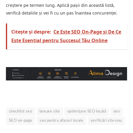
creștere pe termen lung. Aplică pașii din această listă,
verifică detaliile și vei fi cu un pas înaintea concurenței
.
Citește și despre:
Ce Este SEO On-Page și De Ce
Este Esențial pentru Succesul Tău Online
checklist seo
lansare site
optimizare SEO locală
seo
SEO on-page
seo pentru afaceri locale
verificări site nou