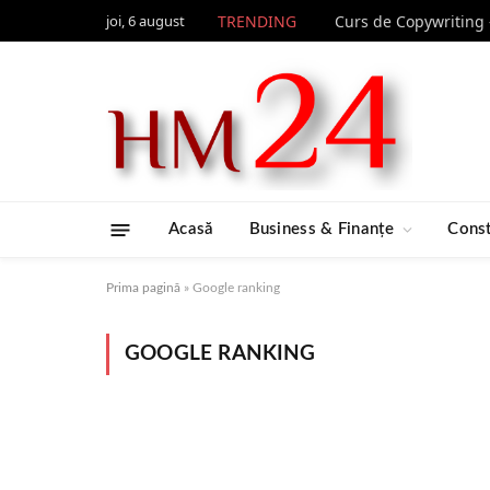
joi, 6 august
TRENDING
Acasă
Business & Finanțe
Const
Prima pagină
»
Google ranking
GOOGLE RANKING