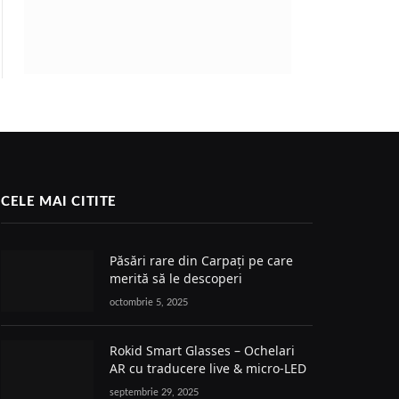
CELE MAI CITITE
Păsări rare din Carpați pe care
merită să le descoperi
octombrie 5, 2025
Rokid Smart Glasses – Ochelari
AR cu traducere live & micro-LED
septembrie 29, 2025