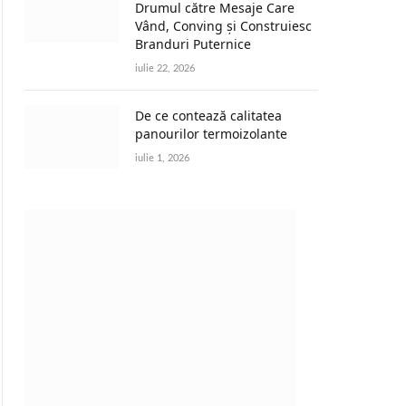
Drumul către Mesaje Care
Vând, Conving și Construiesc
Branduri Puternice
iulie 22, 2026
De ce contează calitatea
panourilor termoizolante
iulie 1, 2026