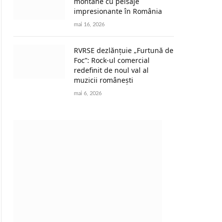
montane cu peisaje
impresionante în România
mai 16, 2026
RVRSE dezlănțuie „Furtună de
Foc”: Rock-ul comercial
redefinit de noul val al
muzicii românești
mai 6, 2026