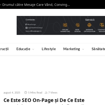
Curs de Copywriting – Drumul către Mesaje Care Vând, Conving și Construiesc Branduri Puternice
rucții
Educație
Lifestyle
Marketing
Sănătat
august 4, 2025
5 Mins Read
7
Views
Ce Este SEO On-Page și De Ce Este