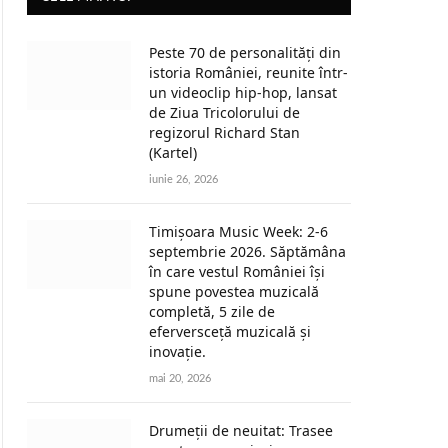
Peste 70 de personalități din
istoria României, reunite într-
un videoclip hip-hop, lansat
de Ziua Tricolorului de
regizorul Richard Stan
(Kartel)
iunie 26, 2026
Timișoara Music Week: 2-6
septembrie 2026. Săptămâna
în care vestul României își
spune povestea muzicală
completă, 5 zile de
eferversceță muzicală și
inovație.
mai 20, 2026
Drumeții de neuitat: Trasee