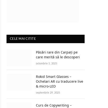
CELE MAI CITITE
Păsări rare din Carpați pe
care merită să le descoperi
octombrie 5, 2025
Rokid Smart Glasses –
Ochelari AR cu traducere live
& micro-LED
septembrie 29, 2025
Curs de Copywriting –