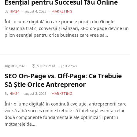
Esențial pentru Succesul Tău Online
By
HM24
august 4, 2025
MARKETING
Într-o lume digitală în care primele poziții din Google
înseamnă trafic, conversii și vânzări, SEO on-page devine un
pilon esențial pentru orice business care vrea să…
august 3, 2025
6 Mins Read
10
Views
SEO On-Page vs. Off-Page: Ce Trebuie
Să Știe Orice Antreprenor
By
HM24
august 3, 2025
MARKETING
Într-o lume digitală în continuă evoluție, antreprenorii care
vor să aibă succes online trebuie să înțeleagă esența celor
două componente fundamentale ale optimizării pentru
motoarele de…