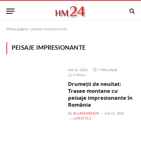
Prima pagină
»
peisaje impresionante
PEISAJE IMPRESIONANTE
mai 16, 2026
7 Mins Read
0
Views
Drumeții de neuitat:
Trasee montane cu
peisaje impresionante în
România
By
ALLMADESIGN
mai 16, 2026
LIFESTYLE