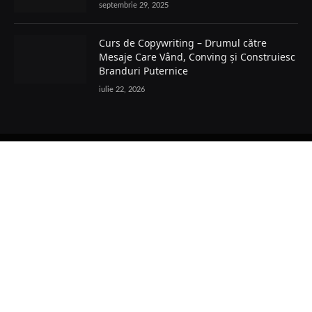
septembrie 29, 2025
Curs de Copywriting – Drumul către
Mesaje Care Vând, Conving și Construiesc
Branduri Puternice
iulie 22, 2026
Facebook
POLITICĂ COOKIES
TERMENI ȘI CONDIȚII
PRELUCRAREA DATELOR
POLITICĂ GDPR
POLITICA EDITORIALĂ
CONTACT
© 2026 HM24 Toate drepturile rezervate.