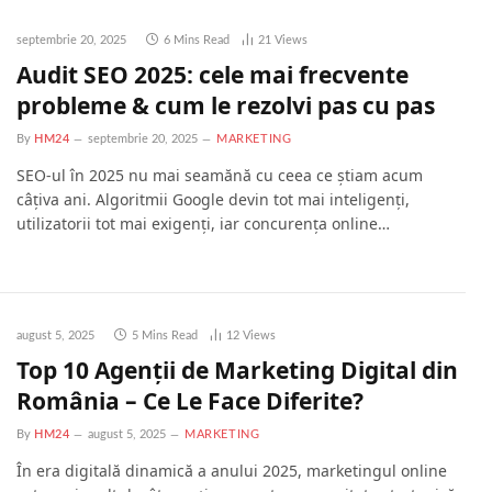
septembrie 20, 2025
6 Mins Read
21
Views
Audit SEO 2025: cele mai frecvente
probleme & cum le rezolvi pas cu pas
By
HM24
septembrie 20, 2025
MARKETING
SEO-ul în 2025 nu mai seamănă cu ceea ce știam acum
câțiva ani. Algoritmii Google devin tot mai inteligenți,
utilizatorii tot mai exigenți, iar concurența online…
august 5, 2025
5 Mins Read
12
Views
Top 10 Agenții de Marketing Digital din
România – Ce Le Face Diferite?
By
HM24
august 5, 2025
MARKETING
În era digitală dinamică a anului 2025, marketingul online