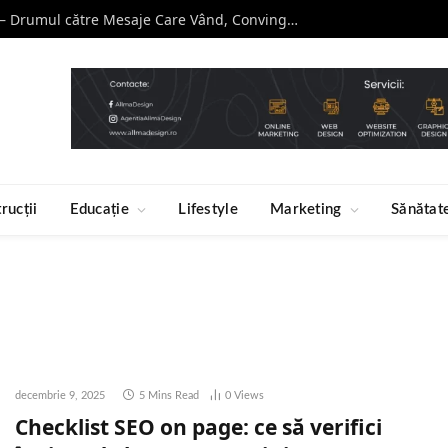
Curs de Copywriting – Drumul către Mesaje Care Vând, Conving și Construiesc Branduri Puternice
rucții
Educație
Lifestyle
Marketing
Sănătat
decembrie 9, 2025
5 Mins Read
0
Views
Checklist SEO on page: ce să verifici