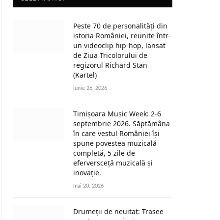
Peste 70 de personalități din
istoria României, reunite într-
un videoclip hip-hop, lansat
de Ziua Tricolorului de
regizorul Richard Stan
(Kartel)
iunie 26, 2026
Timișoara Music Week: 2-6
septembrie 2026. Săptămâna
în care vestul României își
spune povestea muzicală
completă, 5 zile de
eferversceță muzicală și
inovație.
mai 20, 2026
Drumeții de neuitat: Trasee