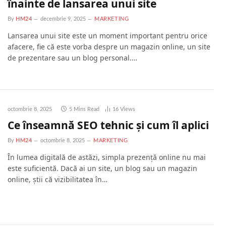
înainte de lansarea unui site
By
HM24
decembrie 9, 2025
MARKETING
Lansarea unui site este un moment important pentru orice
afacere, fie că este vorba despre un magazin online, un site
de prezentare sau un blog personal.…
octombrie 8, 2025
5 Mins Read
16
Views
Ce înseamnă SEO tehnic și cum îl aplici
By
HM24
octombrie 8, 2025
MARKETING
În lumea digitală de astăzi, simpla prezență online nu mai
este suficientă. Dacă ai un site, un blog sau un magazin
online, știi că vizibilitatea în…