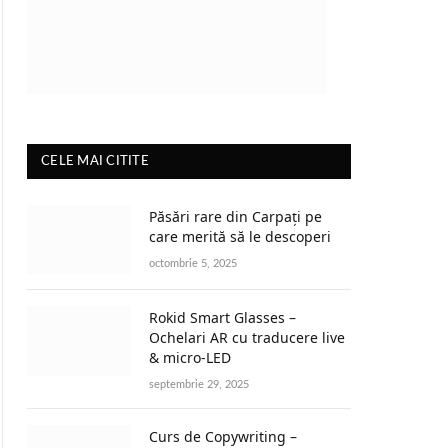
CELE MAI CITITE
Păsări rare din Carpați pe
care merită să le descoperi
octombrie 5, 2025
Rokid Smart Glasses –
Ochelari AR cu traducere live
& micro-LED
septembrie 29, 2025
Curs de Copywriting –