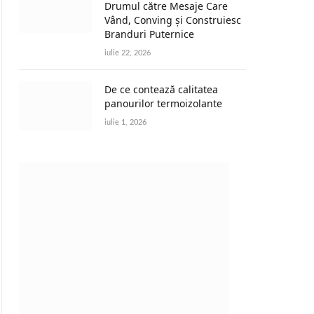
Drumul către Mesaje Care
Vând, Conving și Construiesc
Branduri Puternice
iulie 22, 2026
De ce contează calitatea
panourilor termoizolante
iulie 1, 2026