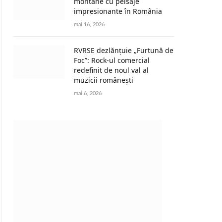
montane cu peisaje
impresionante în România
mai 16, 2026
RVRSE dezlănțuie „Furtună de
Foc”: Rock-ul comercial
redefinit de noul val al
muzicii românești
mai 6, 2026