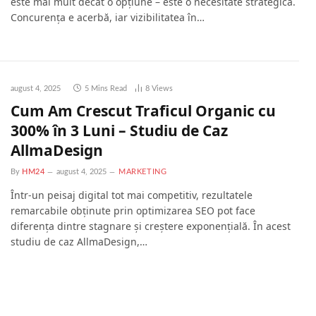
este mai mult decât o opțiune – este o necesitate strategică.
Concurența e acerbă, iar vizibilitatea în…
august 4, 2025
5 Mins Read
8
Views
Cum Am Crescut Traficul Organic cu
300% în 3 Luni – Studiu de Caz
AllmaDesign
By
HM24
august 4, 2025
MARKETING
Într-un peisaj digital tot mai competitiv, rezultatele
remarcabile obținute prin optimizarea SEO pot face
diferența dintre stagnare și creștere exponențială. În acest
studiu de caz AllmaDesign,…