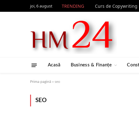
joi, 6 august
TRENDING
Acasă
Business & Finanțe
Const
Prima pagină
»
seo
SEO