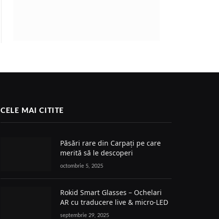
CELE MAI CITITE
Păsări rare din Carpați pe care
merită să le descoperi
octombrie 5, 2025
Rokid Smart Glasses – Ochelari
AR cu traducere live & micro-LED
septembrie 29, 2025