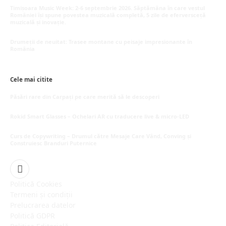
iunie 26, 2026
Timișoara Music Week: 2-6 septembrie 2026. Săptămâna în care vestul
României își spune povestea muzicală completă, 5 zile de eferversceță
muzicală și inovație.
mai 20, 2026
Drumeții de neuitat: Trasee montane cu peisaje impresionante în
România
mai 16, 2026
Cele mai citite
Păsări rare din Carpați pe care merită să le descoperi
octombrie 5, 2025
Rokid Smart Glasses – Ochelari AR cu traducere live & micro-LED
septembrie 29, 2025
Curs de Copywriting – Drumul către Mesaje Care Vând, Conving și
Construiesc Branduri Puternice
iulie 22, 2026
Facebook
Politică Cookies
Termeni și condiții
Prelucrarea datelor
Politică GDPR