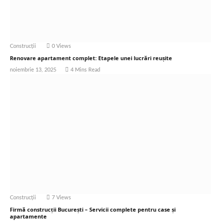
Construcții
0
Views
Renovare apartament complet: Etapele unei lucrări reușite
noiembrie 13, 2025
4 Mins Read
Construcții
7
Views
Firmă construcții București – Servicii complete pentru case și
apartamente