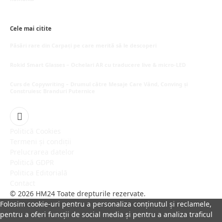
mai 16, 2026
Cele mai citite
Păsări rare din Carpați pe care merită să le descoperi
octombrie 5, 2025
Rokid Smart Glasses – Ochelari AR cu traducere live & micro-LED
septembrie 29, 2025
Curs de Copywriting – Drumul către Mesaje Care Vând, Conving și
Construiesc Branduri Puternice
iulie 22, 2026
Facebook
Politică Cookies
Termeni și condiții
Prelucrarea datelor
Politică GDPR
Politica Editorială
Contact
© 2026 HM24 Toate drepturile rezervate.
Folosim cookie-uri pentru a personaliza conținutul și reclamele,
pentru a oferi funcții de social media și pentru a analiza traficul