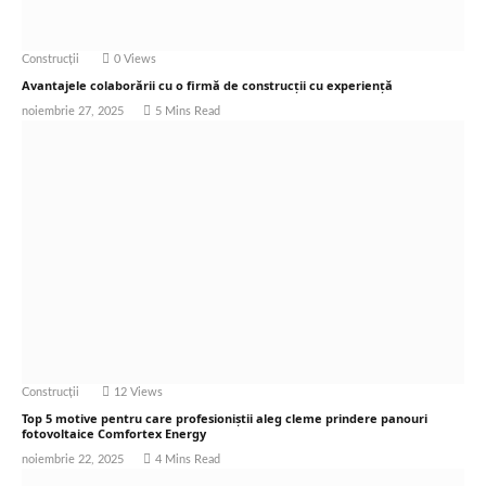
Construcții
0
Views
Avantajele colaborării cu o firmă de construcții cu experiență
noiembrie 27, 2025
5 Mins Read
Construcții
12
Views
Top 5 motive pentru care profesioniștii aleg cleme prindere panouri
fotovoltaice Comfortex Energy
noiembrie 22, 2025
4 Mins Read