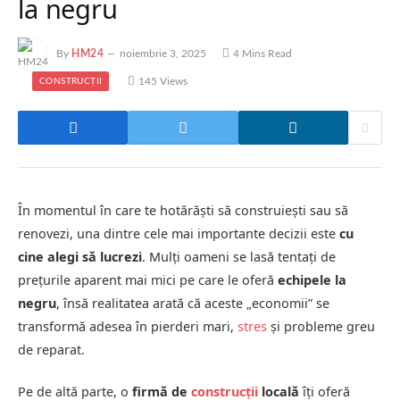
la negru
By
HM24
noiembrie 3, 2025
4 Mins Read
145
Views
CONSTRUCȚII
În momentul în care te hotărăști să construiești sau să
renovezi, una dintre cele mai importante decizii este
cu
cine alegi să lucrezi
. Mulți oameni se lasă tentați de
prețurile aparent mai mici pe care le oferă
echipele la
negru
, însă realitatea arată că aceste „economii” se
transformă adesea în pierderi mari,
stres
și probleme greu
de reparat.
Pe de altă parte, o
firmă de
construcții
locală
îți oferă