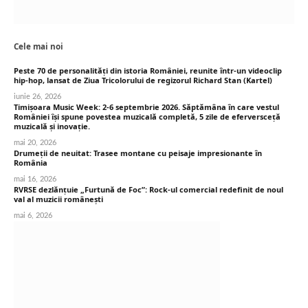
Cele mai noi
Peste 70 de personalități din istoria României, reunite într-un videoclip
hip-hop, lansat de Ziua Tricolorului de regizorul Richard Stan (Kartel)
iunie 26, 2026
Timișoara Music Week: 2-6 septembrie 2026. Săptămâna în care vestul
României își spune povestea muzicală completă, 5 zile de eferversceță
muzicală și inovație.
mai 20, 2026
Drumeții de neuitat: Trasee montane cu peisaje impresionante în
România
mai 16, 2026
RVRSE dezlănțuie „Furtună de Foc”: Rock-ul comercial redefinit de noul
val al muzicii românești
mai 6, 2026