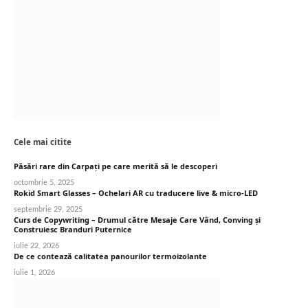
Cele mai citite
Păsări rare din Carpați pe care merită să le descoperi
octombrie 5, 2025
Rokid Smart Glasses – Ochelari AR cu traducere live & micro-LED
septembrie 29, 2025
Curs de Copywriting – Drumul către Mesaje Care Vând, Conving și
Construiesc Branduri Puternice
iulie 22, 2026
De ce contează calitatea panourilor termoizolante
iulie 1, 2026