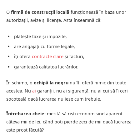
O
firmă de construcții locală
funcționează în baza unor
autorizații, avize și licențe. Asta înseamnă că:
plătește taxe și impozite,
are angajați cu forme legale,
îți oferă
contracte clare
și facturi,
garantează calitatea lucrărilor.
În schimb, o
echipă la negru
nu îți oferă nimic din toate
acestea. Nu
ai
garanții, nu ai siguranță, nu ai cui să îi ceri
socoteală dacă lucrarea nu iese cum trebuie.
Întrebarea cheie:
merită să riști economisind aparent
câteva mii de lei, când poți pierde zeci de mii dacă lucrarea
este prost făcută?