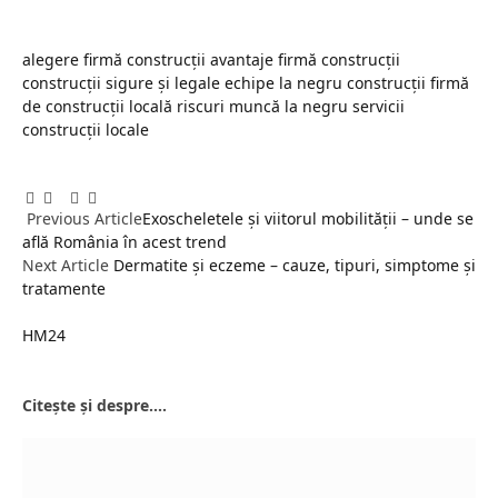
alegere firmă construcții
avantaje firmă construcții
construcții sigure și legale
echipe la negru construcții
firmă
de construcții locală
riscuri muncă la negru
servicii
construcții locale
Facebook
Twitter
Pinterest
LinkedIn
Tumblr
Email
Previous Article
Exoscheletele și viitorul mobilității – unde se
află România în acest trend
Next Article
Dermatite și eczeme – cauze, tipuri, simptome și
tratamente
HM24
Website
Citește și despre....