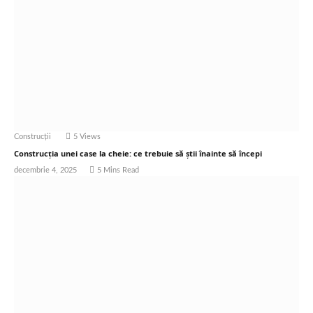
Construcții
5
Views
Construcția unei case la cheie: ce trebuie să știi înainte să începi
decembrie 4, 2025
5 Mins Read