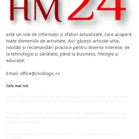
este un site de informații și sfaturi actualizate, care acoperă
toate domeniile de activitate. Aici găsești articole utile,
noutăți și recomandări practice pentru diverse interese, de
la tehnologie și sănătate, până la business, lifestyle și
educație.
Email: office@clicklogic.ro
Cele mai noi
Peste 70 de personalități din istoria României, reunite într-un videoclip
hip-hop, lansat de Ziua Tricolorului de regizorul Richard Stan (Kartel)
iunie 26, 2026
Timișoara Music Week: 2-6 septembrie 2026. Săptămâna în care vestul
României își spune povestea muzicală completă, 5 zile de eferversceță
muzicală și inovație.
mai 20, 2026
Drumeții de neuitat: Trasee montane cu peisaje impresionante în
România