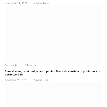
octombrie 29, 2025
4 Mins Read
Construcții
14
Views
Cum să atragi mai mulți clienți pentru firma de construcții printr-un site
optimizat SEO
octombrie 23, 2025
5 Mins Read