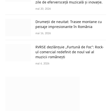
zile de eferversceță muzicală și inovație.
mai 20, 2026
Drumeții de neuitat: Trasee montane cu
peisaje impresionante în România
mai 16, 2026
RVRSE dezlănțuie „Furtună de Foc”: Rock-
ul comercial redefinit de noul val al
muzicii românești
mai 6, 2026