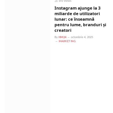
193
Views
Instagram ajunge la 3
miliarde de utilizatori
lunar: ce înseamnă
pentru lume, branduri și
creatori
By
HM24
octombrie 4, 2025
MARKETING