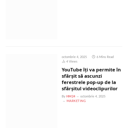
octombrie 4, 2025
6 Mins Read
4
Views
YouTube îți va permite în
sfârșit să ascunzi
ferestrele pop-up de la
sfârșitul videoclipurilor
By
HM24
octombrie 4, 2025
MARKETING