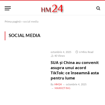
Prima pagină
»
social media
SOCIAL MEDIA
octombrie 4, 2025
6 Mins Read
40
Views
SUA și China au convenit
asupra unui acord
TikTok: ce înseamnă asta
pentru lume
By
HM24
octombrie 4, 2025
MARKETING