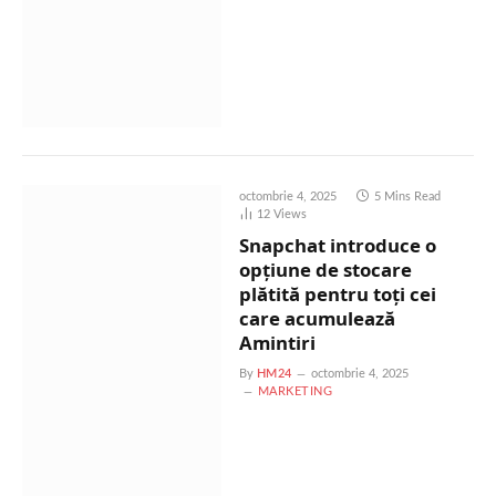
octombrie 4, 2025
5 Mins Read
12
Views
Snapchat introduce o
opțiune de stocare
plătită pentru toți cei
care acumulează
Amintiri
By
HM24
octombrie 4, 2025
MARKETING