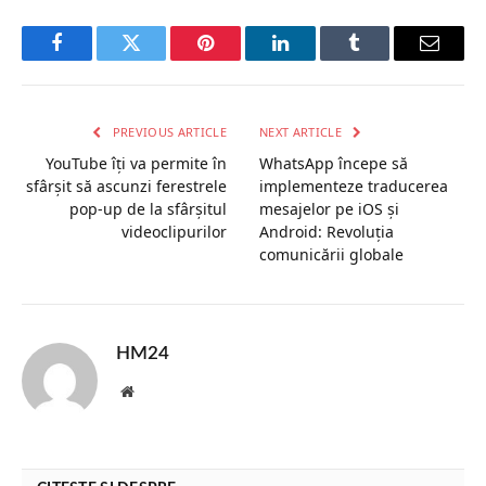
Facebook
Twitter
Pinterest
LinkedIn
Tumblr
Email
PREVIOUS ARTICLE
NEXT ARTICLE
YouTube îți va permite în
WhatsApp începe să
sfârșit să ascunzi ferestrele
implementeze traducerea
pop-up de la sfârșitul
mesajelor pe iOS și
videoclipurilor
Android: Revoluția
comunicării globale
HM24
Website