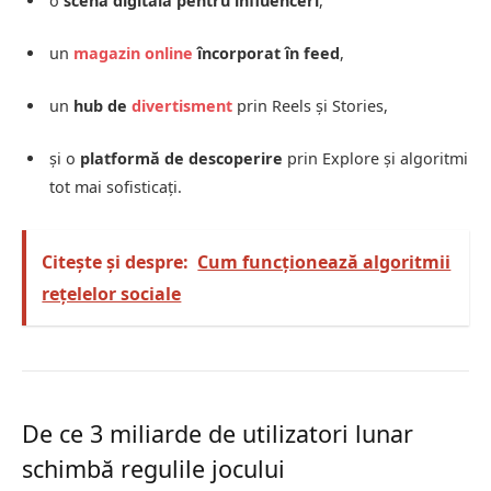
o
scenă digitală pentru influenceri
,
un
magazin online
încorporat în feed
,
un
hub de
divertisment
prin Reels și Stories,
și o
platformă de descoperire
prin Explore și algoritmi
tot mai sofisticați.
Citește și despre:
Cum funcționează algoritmii
rețelelor sociale
De ce 3 miliarde de utilizatori lunar
schimbă regulile jocului