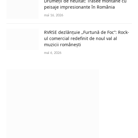
Drumeții de neuitat: Trasee montane cu
peisaje impresionante în România
mai 16, 2026
RVRSE dezlănțuie „Furtună de Foc”: Rock-
ul comercial redefinit de noul val al
muzicii românești
mai 6, 2026