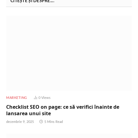
CITEȘTE ȘI DESPRE....
MARKETING
0
Views
Checklist SEO on page: ce să verifici înainte de
lansarea unui site
decembrie 9, 2025
5 Mins Read