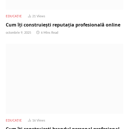
EDUCAȚIE
21
Views
Cum îți construiești reputația profesională online
octombrie 9, 2025
6 Mins Read
EDUCAȚIE
16
Views
Cum îți construiești brandul personal profesional