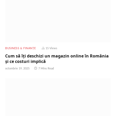
BUSINESS & FINANȚE
15
Views
Cum să îți deschizi un magazin online în România
și ce costuri implică
octombrie 19, 2025
7 Mins Read