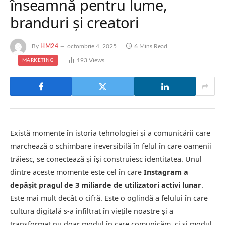
înseamnă pentru lume,
branduri și creatori
By
HM24
octombrie 4, 2025
6 Mins Read
193
Views
MARKETING
Există momente în istoria tehnologiei și a comunicării care
marchează o schimbare ireversibilă în felul în care oamenii
trăiesc, se conectează și își construiesc identitatea. Unul
dintre aceste momente este cel în care
Instagram a
depășit pragul de 3 miliarde de utilizatori activi lunar
.
Este mai mult decât o cifră. Este o oglindă a felului în care
cultura digitală s-a infiltrat în viețile noastre și a
transformat nu doar modul în care comunicăm, ci și modul