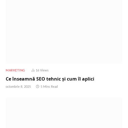
MARKETING
16
Views
Ce înseamnă SEO tehnic și cum îl aplici
octombrie 8, 2025
5 Mins Read