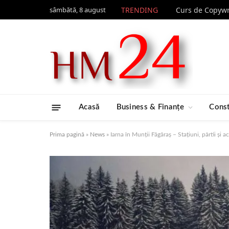
sâmbătă, 8 august
TRENDING
Acasă
Business & Finanțe
Const
Prima pagină
»
News
»
Iarna în Munții Făgăraș – Stațiuni, pârtii și a