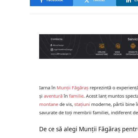
Facebook
Twitter
Li
Iarna în
Munții Făgăraș
reprezintă o experiență
și
aventură
în
familie
. Acest lanț muntos spect
montane
de vis,
stațiuni
moderne, pârtii bine în
savurate de toți membrii familiei, indiferent de
De ce să alegi Munții Făgăraș pentr