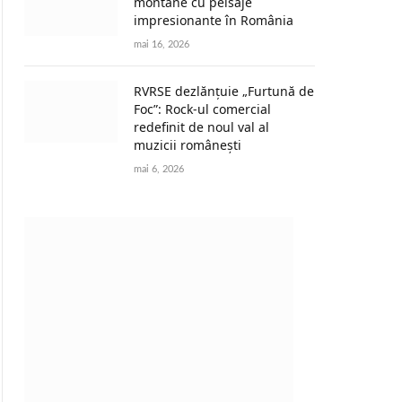
montane cu peisaje
impresionante în România
mai 16, 2026
RVRSE dezlănțuie „Furtună de
Foc”: Rock-ul comercial
redefinit de noul val al
muzicii românești
mai 6, 2026