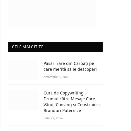
CELE MAI CITITE
Păsări rare din Carpați pe
care merită să le descoperi
octombrie 5, 2025
Curs de Copywriting –
Drumul către Mesaje Care
Vând, Conving și Construiesc
Branduri Puternice
iulie 22, 2026