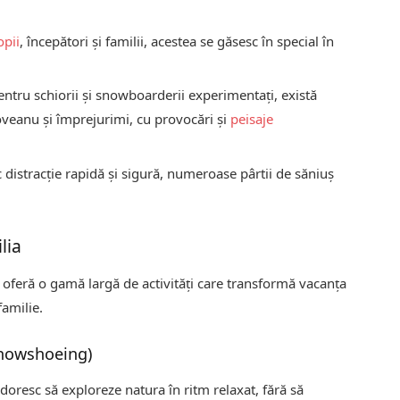
opii
, începători și familii, acestea se găsesc în special în
ntru schiorii și snowboarderii experimentați, există
veanu și împrejurimi, cu provocări și
peisaje
 distracție rapidă și sigură, numeroase pârtii de săniuș
lia
oferă o gamă largă de activități care transformă vacanța
amilie.
snowshoeing)
 doresc să exploreze natura în ritm relaxat, fără să