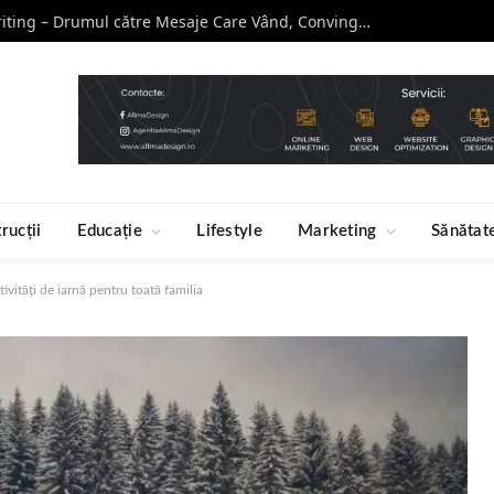
Curs de Copywriting – Drumul către Mesaje Care Vând, Conving și Construiesc Branduri Puternice
rucții
Educație
Lifestyle
Marketing
Sănătat
ctivități de iarnă pentru toată familia