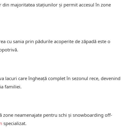
 din majoritatea stațiunilor și permit accesul în zone
rea cu sania prin pădurile acoperite de zăpadă este o
potrivă.
va lacuri care îngheață complet în sezonul rece, devenind
a familiei.
ră zone neamenajate pentru schi și snowboarding off-
n
specializat.