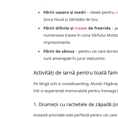
Pârtii ușoare și medii
– ideale pentru
c
Șinca Nouă și Sâmbăta de Sus.
Pârtii dificile și
trasee
de freeride
– pe
numeroase trasee în zona Vârfului Moldo
impresionante.
Pârtii de săniuș
– pentru cei care doresc
sunt amenajate în jurul stațiunilor.
Activități de iarnă pentru toată fami
Pe lângă schi și snowboarding, Munții Făgăraș 
într-o experiență memorabilă pentru întreaga f
1. Drumeții cu rachetele de zăpadă (
Această activitate este perfectă pentru cei care