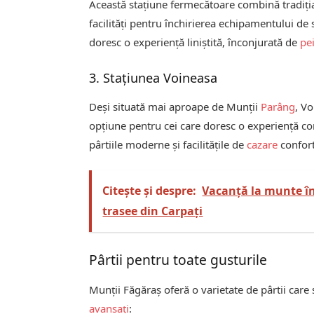
Această stațiune fermecătoare combină tradiția 
facilități pentru închirierea echipamentului de 
doresc o experiență liniștită, înconjurată de
pe
3. Stațiunea Voineasa
Deși situată mai aproape de Munții
Parâng
, V
opțiune pentru cei care doresc o experiență c
pârtiile moderne și facilitățile de
cazare
confort
Citește și despre:
Vacanță la munte î
trasee din Carpați
Pârtii pentru toate gusturile
Munții Făgăraș oferă o varietate de pârtii care s
avansați
: