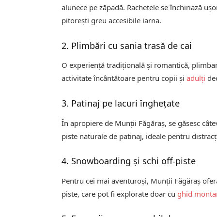
alunece pe zăpadă. Rachetele se închiriază ușor
pitorești greu accesibile iarna.
2. Plimbări cu sania trasă de cai
O experiență tradițională și romantică, plimba
activitate încântătoare pentru copii și
adulți
deo
3. Patinaj pe lacuri înghețate
În apropiere de Munții Făgăraș, se găsesc câte
piste naturale de patinaj, ideale pentru distracți
4. Snowboarding și schi off-piste
Pentru cei mai aventuroși, Munții Făgăraș ofe
piste, care pot fi explorate doar cu
ghid monta