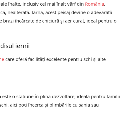
le înalte, inclusiv cel mai înalt vârf din
România
,
că, nealterată. Iarna, acest peisaj devine o adevărată
razi încărcate de chiciură și aer curat, ideal pentru o
disul iernii
ne
care oferă facilități excelente pentru schi și alte
este o stațiune în plină dezvoltare, ideală pentru familii
 schi, aici poți încerca și plimbările cu sania sau