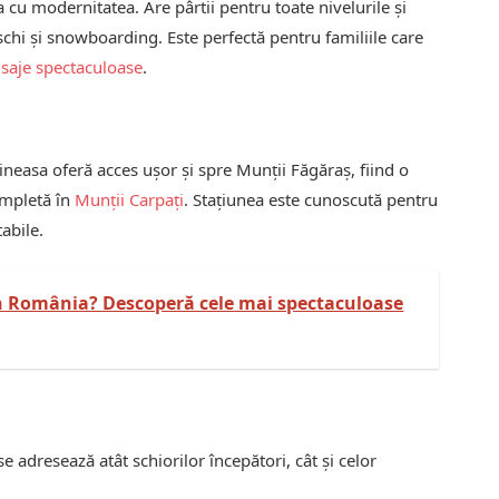
cu modernitatea. Are pârtii pentru toate nivelurile și
schi și snowboarding. Este perfectă pentru familiile care
isaje spectaculoase
.
oineasa oferă acces ușor și spre Munții Făgăraș, fiind o
ompletă în
Munții Carpați
. Stațiunea este cunoscută pentru
abile.
n România? Descoperă cele mai spectaculoase
e adresează atât schiorilor începători, cât și celor