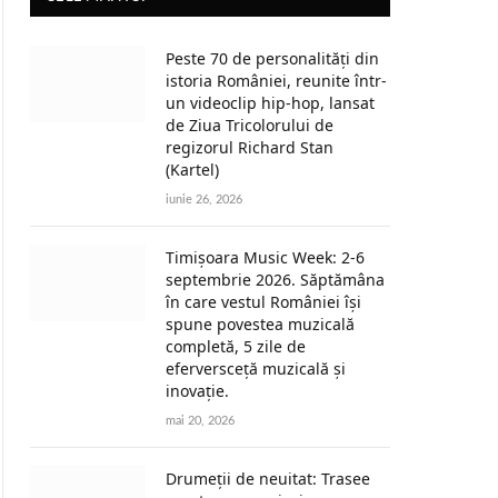
Peste 70 de personalități din
istoria României, reunite într-
un videoclip hip-hop, lansat
de Ziua Tricolorului de
regizorul Richard Stan
(Kartel)
iunie 26, 2026
Timișoara Music Week: 2-6
septembrie 2026. Săptămâna
în care vestul României își
spune povestea muzicală
completă, 5 zile de
eferversceță muzicală și
inovație.
mai 20, 2026
Drumeții de neuitat: Trasee