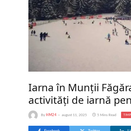
Iarna în Munții Făgăraș
activități de iarnă pe
By
HM24
august 11, 2025
5 Mins Read
TIMP