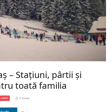
 – Stațiuni, pârtii și
ntru toată familia
9
Views
 LIBER