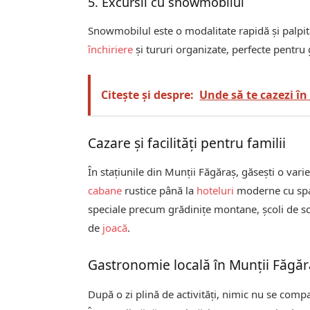
5. Excursii cu snowmobilul
Snowmobilul este o modalitate rapidă și palpit
închiriere
și tururi organizate, perfecte pentru g
Citește și despre:
Unde să te cazezi în
Cazare și facilități pentru familii
În stațiunile din Munții Făgăraș, găsești o vari
cabane
rustice până la
hoteluri
moderne cu spa ș
speciale precum grădinițe montane, școli de sch
de
joacă
.
Gastronomie locală în Munții Făgăr
După o zi plină de activități, nimic nu se com