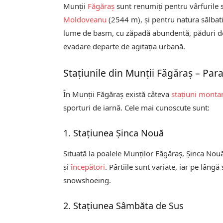
Munții
Făgăraș
sunt renumiți pentru vârfurile sa
Moldoveanu
(2544 m), și pentru natura sălbati
lume de basm, cu zăpadă abundentă, păduri de b
evadare departe de agitația urbană.
Stațiunile din Munții Făgăraș – Para
În Munții Făgăraș există câteva
stațiuni monta
sporturi de iarnă. Cele mai cunoscute sunt:
1. Stațiunea Șinca Nouă
Situată la poalele Munților Făgăraș, Șinca Nouă 
și
începători
. Pârtiile sunt variate, iar pe lângă
snowshoeing.
2. Stațiunea Sâmbăta de Sus