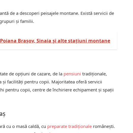
antă de a descoperi peisajele montane. Există servicii de
rupuri și familii.
 Poiana Brașov, Sinaia și alte stațiuni montane
etate de opțiuni de cazare, de la
pensiuni
tradiționale,
i facilități pentru copii. Majoritatea oferă servicii
i pentru copii, centre de închiriere echipament și spații
aș
pară cu o masă caldă, cu
preparate tradiționale
românești.