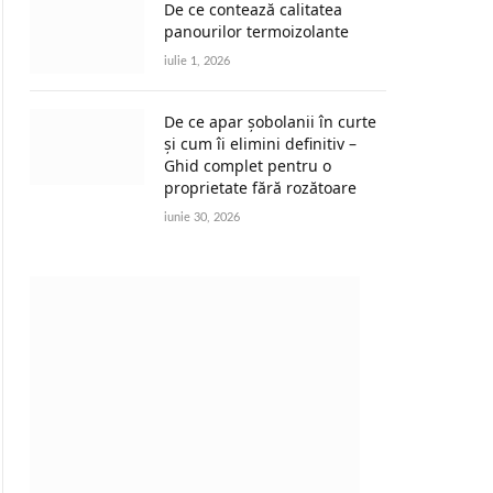
De ce contează calitatea
panourilor termoizolante
iulie 1, 2026
De ce apar șobolanii în curte
și cum îi elimini definitiv –
Ghid complet pentru o
proprietate fără rozătoare
iunie 30, 2026