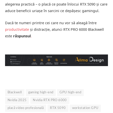
alegerea practică – o placă ce poate înlocui RTX 5090 și care
aduce beneficii uriașe în sarcini ce depășesc gamingul.
Dacă te numeri printre cei care nu vor să aleagă între
productivitate
și distracție, atunci RTX PRO 6000 Blackwell
este
răspunsul
.
Blackwell
gaming high-end
GPU high-end
Nvidia 2025
Nvidia RTX PRO 6000
placă video profesională
RTX 5090
workstation GPU