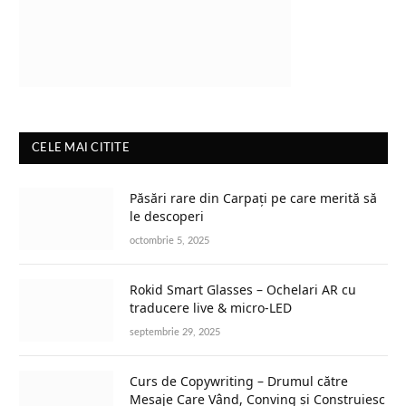
CELE MAI CITITE
Păsări rare din Carpați pe care merită să
le descoperi
octombrie 5, 2025
Rokid Smart Glasses – Ochelari AR cu
traducere live & micro-LED
septembrie 29, 2025
Curs de Copywriting – Drumul către
Mesaje Care Vând, Conving și Construiesc