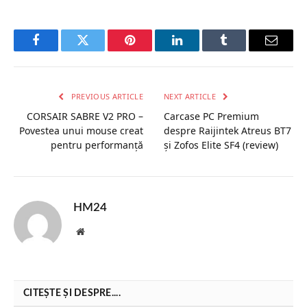
Facebook
Twitter
Pinterest
LinkedIn
Tumblr
Email
PREVIOUS ARTICLE
NEXT ARTICLE
CORSAIR SABRE V2 PRO –
Carcase PC Premium
Povestea unui mouse creat
despre Raijintek Atreus BT7
pentru performanță
și Zofos Elite SF4 (review)
HM24
Website
CITEȘTE ȘI DESPRE....