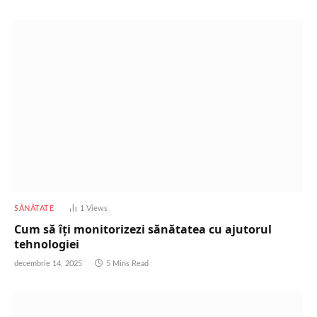
SĂNĂTATE
1
Views
Cum să îți monitorizezi sănătatea cu ajutorul
tehnologiei
decembrie 14, 2025
5 Mins Read