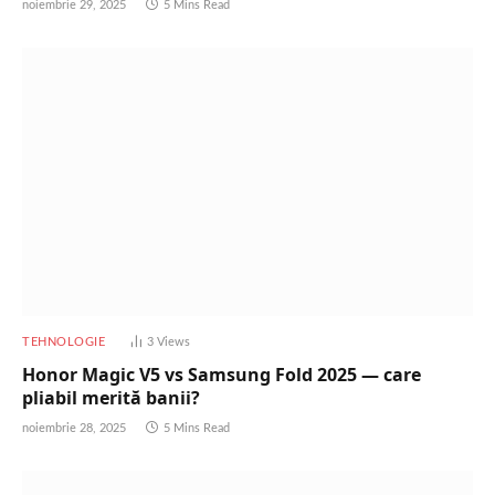
noiembrie 29, 2025
5 Mins Read
TEHNOLOGIE
3
Views
Honor Magic V5 vs Samsung Fold 2025 — care
pliabil merită banii?
noiembrie 28, 2025
5 Mins Read