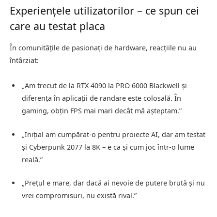
Experiențele utilizatorilor – ce spun cei
care au testat placa
În comunitățile de pasionați de hardware, reacțiile nu au
întârziat:
„Am trecut de la RTX 4090 la PRO 6000 Blackwell și
diferența în aplicații de randare este colosală. În
gaming, obțin FPS mai mari decât mă așteptam.”
„Inițial am cumpărat-o pentru proiecte AI, dar am testat
și Cyberpunk 2077 la 8K – e ca și cum joc într-o lume
reală.”
„Prețul e mare, dar dacă ai nevoie de putere brută și nu
vrei compromisuri, nu există rival.”