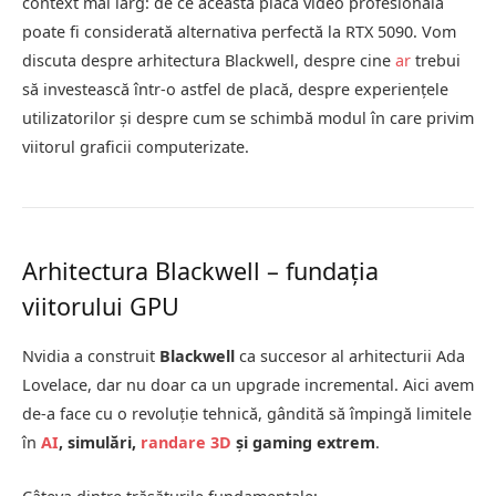
context mai larg: de ce această placă video profesională
poate fi considerată alternativa perfectă la RTX 5090. Vom
discuta despre arhitectura Blackwell, despre cine
ar
trebui
să investească într-o astfel de placă, despre experiențele
utilizatorilor și despre cum se schimbă modul în care privim
viitorul graficii computerizate.
Arhitectura Blackwell – fundația
viitorului GPU
Nvidia a construit
Blackwell
ca succesor al arhitecturii Ada
Lovelace, dar nu doar ca un upgrade incremental. Aici avem
de-a face cu o revoluție tehnică, gândită să împingă limitele
în
AI
, simulări,
randare 3D
și gaming extrem
.