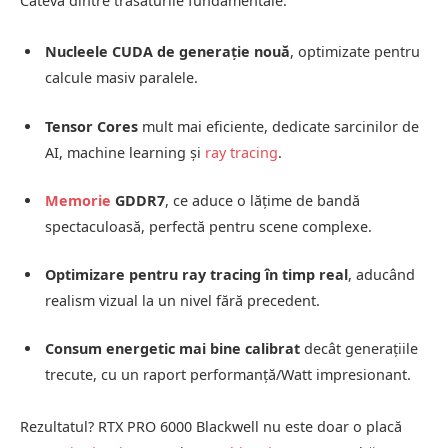
Câteva dintre trăsăturile fundamentale:
Nucleele CUDA de generație nouă
, optimizate pentru
calcule masiv paralele.
Tensor Cores
mult mai eficiente, dedicate sarcinilor de
AI, machine learning și
ray tracing
.
Memorie
GDDR7
, ce aduce o lățime de bandă
spectaculoasă, perfectă pentru scene complexe.
Optimizare pentru ray tracing în timp real
, aducând
realism vizual la un nivel fără precedent.
Consum energetic mai bine calibrat
decât generațiile
trecute, cu un raport performanță/Watt impresionant.
Rezultatul? RTX PRO 6000 Blackwell nu este doar o placă