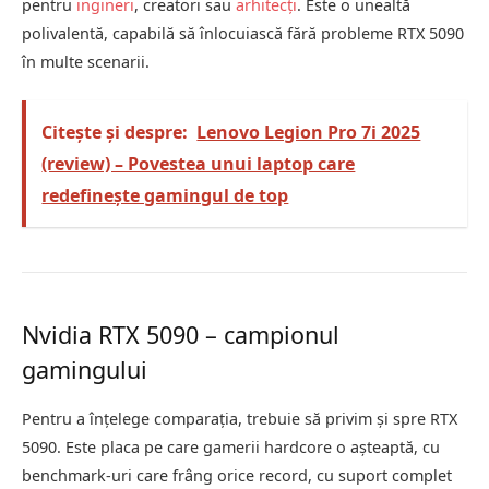
pentru
ingineri
, creatori sau
arhitecți
. Este o unealtă
polivalentă, capabilă să înlocuiască fără probleme RTX 5090
în multe scenarii.
Citește și despre:
Lenovo Legion Pro 7i 2025
(review) – Povestea unui laptop care
redefinește gamingul de top
Nvidia RTX 5090 – campionul
gamingului
Pentru a înțelege comparația, trebuie să privim și spre RTX
5090. Este placa pe care gamerii hardcore o așteaptă, cu
benchmark-uri care frâng orice record, cu suport complet