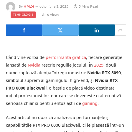
By
HM24
octombrie 3, 2025
5 Mins Read
6
Views
TEHNOLOGIE
Când vine vorba de
performanță grafică
, fiecare generație
lansată de
Nvidia
rescrie regulile jocului. În
2025
, două
nume captează atenția întregii industrii:
Nvidia RTX 5090
,
simbolul suprem al gamingului high-end, și
Nvidia RTX
PRO 6000 Blackwell
, o bestie de placă video destinată
inițial profesioniștilor, dar care se dovedește o alternativă
serioasă chiar și pentru entuziaștii de
gaming
.
Acest articol nu doar că analizează performanțele și
capabilitățile RTX PRO 6000 Blackwell, ci le plasează într-un