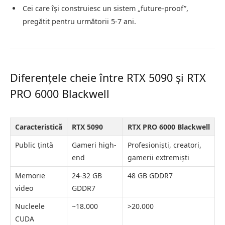
Cei care își construiesc un sistem „future-proof”,
pregătit pentru următorii 5-7 ani.
Diferențele cheie între RTX 5090 și RTX
PRO 6000 Blackwell
Caracteristică
RTX 5090
RTX PRO 6000 Blackwell
Public țintă
Gameri high-
Profesioniști, creatori,
end
gamerii extremiști
Memorie
24-32 GB
48 GB GDDR7
video
GDDR7
Nucleele
~18.000
>20.000
CUDA