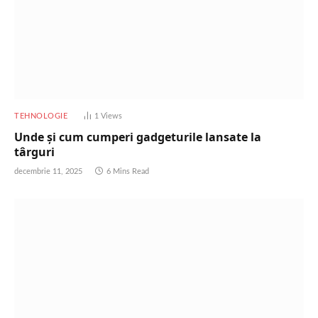
TEHNOLOGIE
1
Views
Unde și cum cumperi gadgeturile lansate la
târguri
decembrie 11, 2025
6 Mins Read