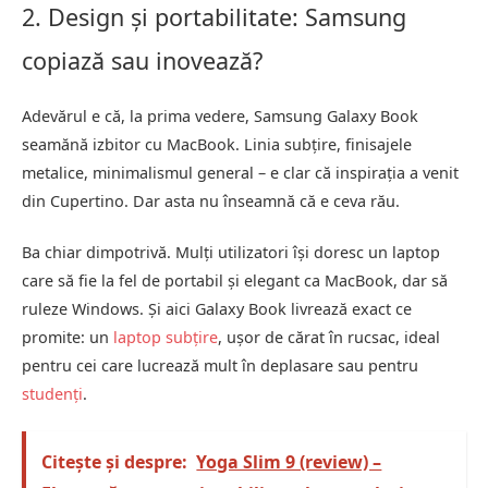
2. Design și portabilitate: Samsung
copiază sau inovează?
Adevărul e că, la prima vedere, Samsung Galaxy Book
seamănă izbitor cu MacBook. Linia subțire, finisajele
metalice, minimalismul general – e clar că inspirația a venit
din Cupertino. Dar asta nu înseamnă că e ceva rău.
Ba chiar dimpotrivă. Mulți utilizatori își doresc un laptop
care să fie la fel de portabil și elegant ca MacBook, dar să
ruleze Windows. Și aici Galaxy Book livrează exact ce
promite: un
laptop subțire
, ușor de cărat în rucsac, ideal
pentru cei care lucrează mult în deplasare sau pentru
studenți
.
Citește și despre:
Yoga Slim 9 (review) –