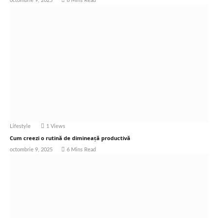
octombrie 9, 2025
6 Mins Read
Lifestyle
1
Views
Cum creezi o rutină de dimineață productivă
octombrie 9, 2025
6 Mins Read