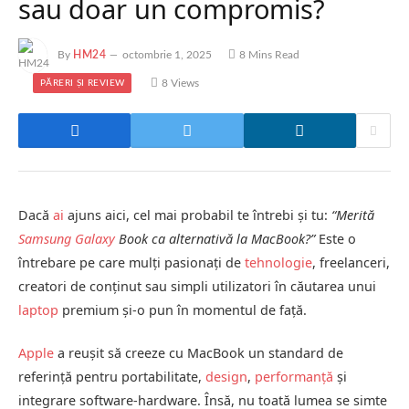
sau doar un compromis?
By
HM24
octombrie 1, 2025
8 Mins Read
8
Views
PĂRERI ȘI REVIEW
Dacă
ai
ajuns aici, cel mai probabil te întrebi și tu:
“Merită
Samsung
Galaxy
Book ca alternativă la MacBook?”
Este o
întrebare pe care mulți pasionați de
tehnologie
, freelanceri,
creatori de conținut sau simpli utilizatori în căutarea unui
laptop
premium și-o pun în momentul de față.
Apple
a reușit să creeze cu MacBook un standard de
referință pentru portabilitate,
design
,
performanță
și
integrare software-hardware. Însă, nu toată lumea se simte