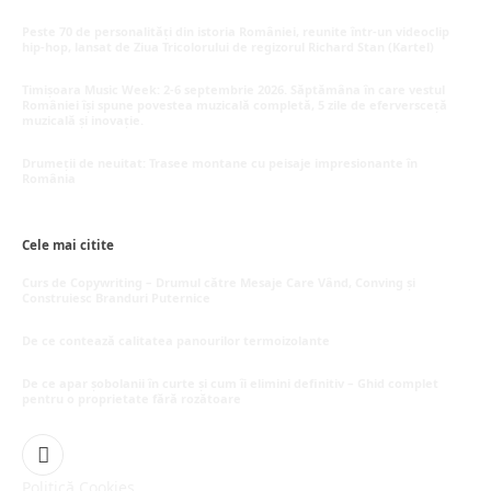
Peste 70 de personalități din istoria României, reunite într-un videoclip
hip-hop, lansat de Ziua Tricolorului de regizorul Richard Stan (Kartel)
iunie 26, 2026
Timișoara Music Week: 2-6 septembrie 2026. Săptămâna în care vestul
României își spune povestea muzicală completă, 5 zile de eferversceță
muzicală și inovație.
mai 20, 2026
Drumeții de neuitat: Trasee montane cu peisaje impresionante în
România
mai 16, 2026
Cele mai citite
Curs de Copywriting – Drumul către Mesaje Care Vând, Conving și
Construiesc Branduri Puternice
iulie 22, 2026
De ce contează calitatea panourilor termoizolante
iulie 1, 2026
De ce apar șobolanii în curte și cum îi elimini definitiv – Ghid complet
pentru o proprietate fără rozătoare
iunie 30, 2026
Facebook
Politică Cookies