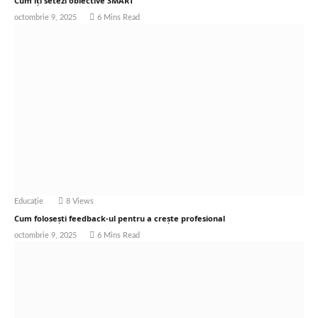
Cum îți setezi obiective SMART
octombrie 9, 2025
6 Mins Read
Educație
8
Views
Cum folosești feedback-ul pentru a crește profesional
octombrie 9, 2025
6 Mins Read