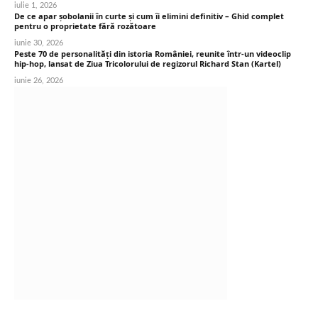
iulie 1, 2026
De ce apar șobolanii în curte și cum îi elimini definitiv – Ghid complet
pentru o proprietate fără rozătoare
iunie 30, 2026
Peste 70 de personalități din istoria României, reunite într-un videoclip
hip-hop, lansat de Ziua Tricolorului de regizorul Richard Stan (Kartel)
iunie 26, 2026