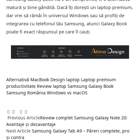
matură și bine gândită. Dacă îți dorești un laptop premium,
dar vrei să rămâi în universul Windows sau să profiți de
integrarea cu telefonul tău Samsung, atunci Galaxy Book
poate fi exact răspunsul pe care îl cauți
.
Alternativă MacBook
Design laptop
Laptop premium
productivitate
Review laptop
Samsung Galaxy Book
Samsung România
Windows vs macOS
Facebook
Twitter
Pinterest
LinkedIn
Tumblr
Email
Previous Article
Review complet Samsung Galaxy Note 20:
Avantaje și dezavantaje
Next Article
Samsung Galaxy Tab A9 – Păreri complete, pro
și contra