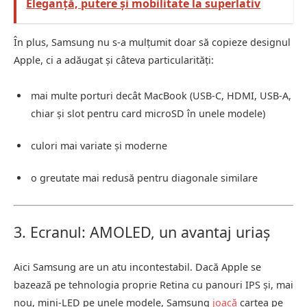
Eleganță, putere și mobilitate la superlativ
În plus, Samsung nu s-a mulțumit doar să copieze designul
Apple, ci a adăugat și câteva particularități:
mai multe porturi decât MacBook (USB-C, HDMI, USB-A,
chiar și slot pentru card microSD în unele modele)
culori mai variate și moderne
o greutate mai redusă pentru diagonale similare
3. Ecranul: AMOLED, un avantaj uriaș
Aici Samsung are un atu incontestabil. Dacă Apple se
bazează pe tehnologia proprie Retina cu panouri IPS și, mai
nou, mini-LED pe unele modele, Samsung
joacă
cartea pe