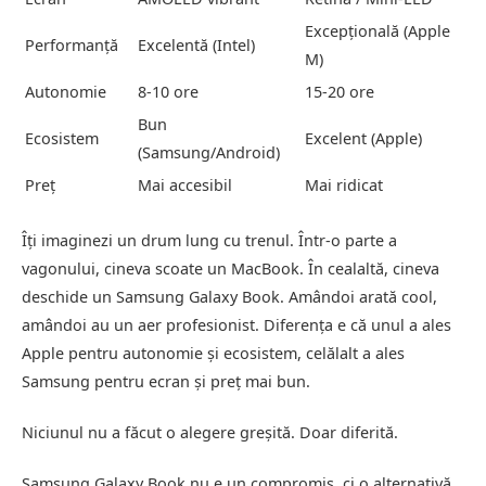
Excepțională (Apple
Performanță
Excelentă (Intel)
M)
Autonomie
8-10 ore
15-20 ore
Bun
Ecosistem
Excelent (Apple)
(Samsung/Android)
Preț
Mai accesibil
Mai ridicat
Îți imaginezi un drum lung cu trenul. Într-o parte a
vagonului, cineva scoate un MacBook. În cealaltă, cineva
deschide un Samsung Galaxy Book. Amândoi arată cool,
amândoi au un aer profesionist. Diferența e că unul a ales
Apple pentru autonomie și ecosistem, celălalt a ales
Samsung pentru ecran și preț mai bun.
Niciunul nu a făcut o alegere greșită. Doar diferită.
Samsung Galaxy Book nu e un compromis, ci o alternativă