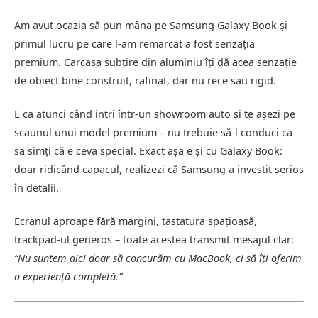
Am avut ocazia să pun mâna pe Samsung Galaxy Book și
primul lucru pe care l-am remarcat a fost senzația
premium. Carcasa subțire din aluminiu îți dă acea senzație
de obiect bine construit, rafinat, dar nu rece sau rigid.
E ca atunci când intri într-un showroom auto și te așezi pe
scaunul unui model premium – nu trebuie să-l conduci ca
să simți că e ceva special. Exact așa e și cu Galaxy Book:
doar ridicând capacul, realizezi că Samsung a investit serios
în detalii.
Ecranul aproape fără margini, tastatura spațioasă,
trackpad-ul generos – toate acestea transmit mesajul clar:
“Nu suntem aici doar să concurăm cu MacBook, ci să îți oferim
o experiență completă.”