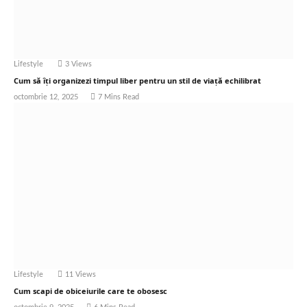
Lifestyle
3
Views
Cum să îți organizezi timpul liber pentru un stil de viață echilibrat
octombrie 12, 2025
7 Mins Read
Lifestyle
11
Views
Cum scapi de obiceiurile care te obosesc