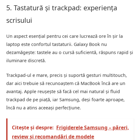
5. Tastatură și trackpad: experiența
scrisului
Un aspect esențial pentru cei care lucrează ore în șir la
laptop este confortul tastaturii. Galaxy Book nu
dezamăgește: tastele au o cursă suficientă, răspuns rapid și
iluminare discretă.
Trackpad-ul e mare, precis și suportă gesturi multitouch,
dar aici trebuie să recunoaștem că MacBook încă are un
avantaj. Apple reușește să facă cel mai natural și fluid
trackpad de pe piață, iar Samsung, deși foarte aproape,
încă nu a atins aceeași perfecțiune.
Citește și despre:
Frigiderele Samsung – păreri,
review și recomandări de modele