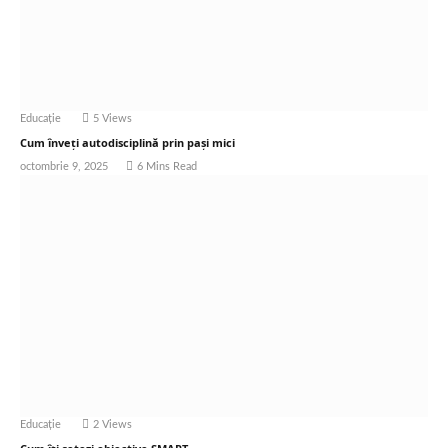
Educație
5
Views
Cum înveți autodisciplină prin pași mici
octombrie 9, 2025
6 Mins Read
Educație
2
Views