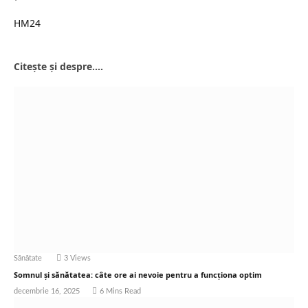
HM24
Website
Citește și despre....
Sănătate
3
Views
Somnul și sănătatea: câte ore ai nevoie pentru a funcționa optim
decembrie 16, 2025
6 Mins Read