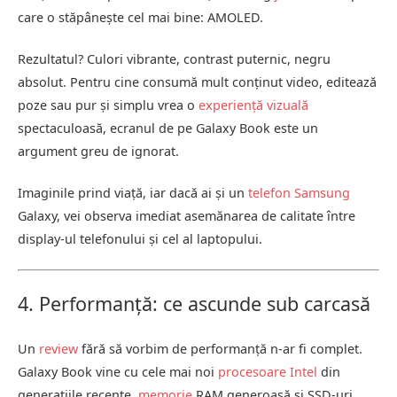
care o stăpânește cel mai bine: AMOLED.
Rezultatul? Culori vibrante, contrast puternic, negru
absolut. Pentru cine consumă mult conținut video, editează
poze sau pur și simplu vrea o
experiență vizuală
spectaculoasă, ecranul de pe Galaxy Book este un
argument greu de ignorat.
Imaginile prind viață, iar dacă ai și un
telefon Samsung
Galaxy, vei observa imediat asemănarea de calitate între
display-ul telefonului și cel al laptopului.
4. Performanță: ce ascunde sub carcasă
Un
review
fără să vorbim de performanță n-ar fi complet.
Galaxy Book vine cu cele mai noi
procesoare
Intel
din
generațiile recente,
memorie
RAM generoasă și SSD-uri