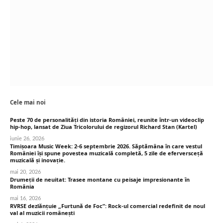
Cele mai noi
Peste 70 de personalități din istoria României, reunite într-un videoclip
hip-hop, lansat de Ziua Tricolorului de regizorul Richard Stan (Kartel)
iunie 26, 2026
Timișoara Music Week: 2-6 septembrie 2026. Săptămâna în care vestul
României își spune povestea muzicală completă, 5 zile de eferversceță
muzicală și inovație.
mai 20, 2026
Drumeții de neuitat: Trasee montane cu peisaje impresionante în
România
mai 16, 2026
RVRSE dezlănțuie „Furtună de Foc”: Rock-ul comercial redefinit de noul
val al muzicii românești