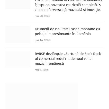
își spune povestea muzicală completă, 5
zile de eferversceță muzicală și inovație.
mai 20, 2026
Drumeții de neuitat: Trasee montane cu
peisaje impresionante în România
mai 16, 2026
RVRSE dezlănțuie „Furtună de Foc”: Rock-
ul comercial redefinit de noul val al
muzicii românești
mai 6, 2026