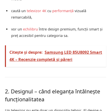
caută un
televizor 4K
cu
performanță
vizuală
remarcabilă,
vor un
echilibru
între design premium, funcții smart și
preț accesibil pentru categoria sa.
Citește și despre:
Samsung LED 85U8092 Smart
4K – Recenzie completă și păreri
2. Designul – când eleganța întâlnește
funcționalitatea
Un televizor nu este doar un dispozitiv tehnic. El devine o