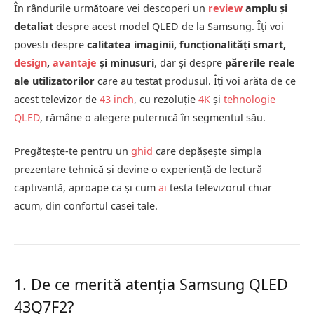
În rândurile următoare vei descoperi un
review
amplu și
detaliat
despre acest model QLED de la Samsung. Îți voi
povesti despre
calitatea imaginii, funcționalități smart,
design
,
avantaje
și minusuri
, dar și despre
părerile reale
ale utilizatorilor
care au testat produsul. Îți voi arăta de ce
acest televizor de
43 inch
, cu rezoluție
4K
și
tehnologie
QLED
, rămâne o alegere puternică în segmentul său.
Pregătește-te pentru un
ghid
care depășește simpla
prezentare tehnică și devine o experiență de lectură
captivantă, aproape ca și cum
ai
testa televizorul chiar
acum, din confortul casei tale.
1. De ce merită atenția Samsung QLED
43Q7F2?