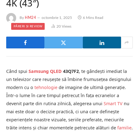
4K (43″)
By
HM24
octombrie 1, 2025
6 Mins Read
20
Views
PĂRERI ȘI REVIEW
Când spui
Samsung
QLED
43Q7F2
, te gândești imediat la
un televizor care reușește să îmbine frumusețea designului
modern cu o
tehnologie
de imagine de ultimă generație.
Într-o lume în care timpul petrecut în fața ecranelor a
devenit parte din rutina zilnică, alegerea unui
Smart TV
nu
mai este doar o decizie practică, ci una care definește
experiențele noastre vizuale, seriile preferate, meciurile
trăite intens și chiar momentele petrecute alături de
familie
.