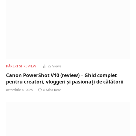
PĂRERI ȘI REVIEW
22
Views
Canon PowerShot V10 (review) – Ghid complet
pentru creatori, vloggeri și pasionați de călătorii
octombrie 4, 2025
6 Mins Read