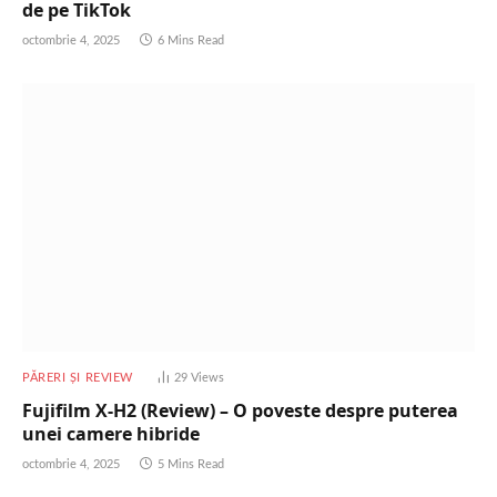
de pe TikTok
octombrie 4, 2025
6 Mins Read
PĂRERI ȘI REVIEW
29
Views
Fujifilm X-H2 (Review) – O poveste despre puterea
unei camere hibride
octombrie 4, 2025
5 Mins Read