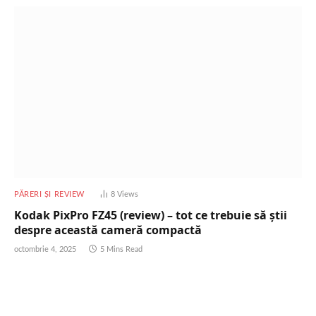
PĂRERI ȘI REVIEW
8
Views
Kodak PixPro FZ45 (review) – tot ce trebuie să știi
despre această cameră compactă
octombrie 4, 2025
5 Mins Read