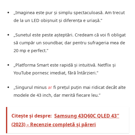
„Imaginea este pur și simplu spectaculoasă. Am trecut
de la un LED obișnuit și diferența e uriașă.”
„Sunetul este peste așteptări. Credeam că voi fi obligat
să cumpăr un soundbar, dar pentru sufrageria mea de
20 mp e perfect.”
„Platforma Smart este rapidă și intuitivă. Netflix și
YouTube pornesc imediat, fără întârzieri.”
„Singurul minus
ar
fi prețul puțin mai ridicat decât alte
modele de 43 inch, dar merită fiecare leu.”
Citește și despre:
Samsung 43Q60C QLED 43″
(2023) – Recenzie completă și păreri