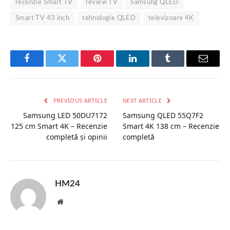
recenzie Smart TV
review TV
Samsung QLED
Smart TV 43 inch
tehnologie QLED
televizoare 4K
Facebook
Twitter
Pinterest
LinkedIn
Tumblr
Email
PREVIOUS ARTICLE
NEXT ARTICLE
Samsung LED 50DU7172
Samsung QLED 55Q7F2
125 cm Smart 4K – Recenzie
Smart 4K 138 cm – Recenzie
completă și opinii
completă
HM24
Website