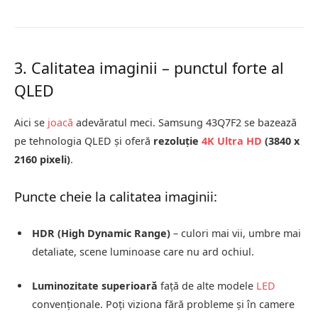
3. Calitatea imaginii – punctul forte al
QLED
Aici se
joacă
adevăratul meci. Samsung 43Q7F2 se bazează
pe tehnologia QLED și oferă
rezoluție
4K Ultra HD
(3840 x
2160 pixeli)
.
Puncte cheie la calitatea imaginii:
HDR (High Dynamic Range)
– culori mai vii, umbre mai
detaliate, scene luminoase care nu ard ochiul.
Luminozitate superioară
față de alte modele
LED
convenționale. Poți viziona fără probleme și în camere