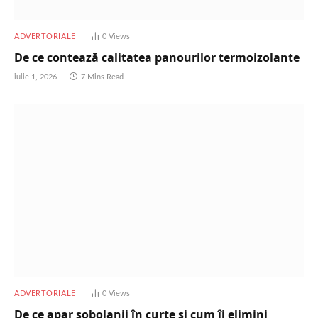
ADVERTORIALE
0
Views
De ce contează calitatea panourilor termoizolante
iulie 1, 2026
7 Mins Read
ADVERTORIALE
0
Views
De ce apar șobolanii în curte și cum îi elimini