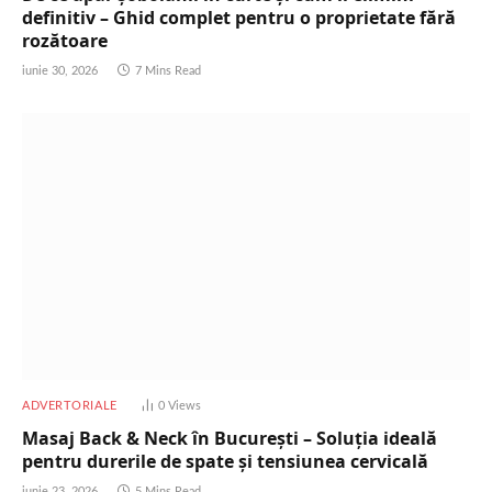
definitiv – Ghid complet pentru o proprietate fără
rozătoare
iunie 30, 2026
7 Mins Read
ADVERTORIALE
0
Views
Masaj Back & Neck în București – Soluția ideală
pentru durerile de spate și tensiunea cervicală
iunie 23, 2026
5 Mins Read