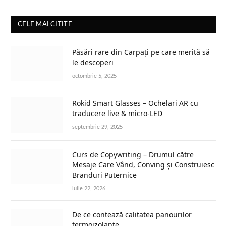
CELE MAI CITITE
Păsări rare din Carpați pe care merită să
le descoperi
octombrie 5, 2025
Rokid Smart Glasses – Ochelari AR cu
traducere live & micro-LED
septembrie 29, 2025
Curs de Copywriting – Drumul către
Mesaje Care Vând, Conving și Construiesc
Branduri Puternice
iulie 22, 2026
De ce contează calitatea panourilor
termoizolante