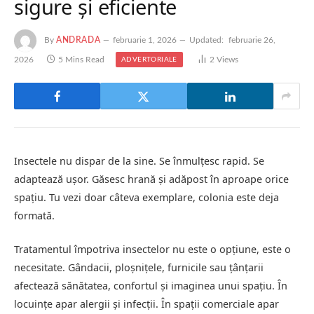
sigure și eficiente
By
ANDRADA
februarie 1, 2026
Updated:
februarie 26,
2026
5 Mins Read
2
Views
ADVERTORIALE
Insectele nu dispar de la sine. Se înmulțesc rapid. Se
adaptează ușor. Găsesc hrană și adăpost în aproape orice
spațiu. Tu vezi doar câteva exemplare, colonia este deja
formată.
Tratamentul împotriva insectelor nu este o opțiune, este o
necesitate. Gândacii, ploșnițele, furnicile sau țânțarii
afectează sănătatea, confortul și imaginea unui spațiu. În
locuințe apar alergii și infecții. În spații comerciale apar