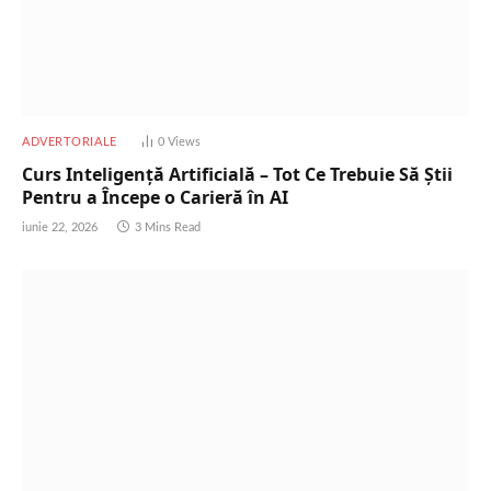
ADVERTORIALE
0
Views
Curs Inteligență Artificială – Tot Ce Trebuie Să Știi
Pentru a Începe o Carieră în AI
iunie 22, 2026
3 Mins Read