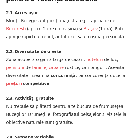
2.1. Acces ușor
Munții Bucegi sunt poziționați strategic, aproape de
București
(aprox. 2 ore cu mașina) și
Brașov
(1 oră). Poți
ajunge rapid cu trenul, autobuzul sau mașina personală.
2.2. Diversitate de oferte
Zona acoperă o gamă largă de cazări:
hoteluri
de lux,
pensiuni
de
familie
,
cabane
rustice, campinguri. Această
diversitate înseamnă
concurență
, iar concurența duce la
prețuri
competitive
.
2.3. Activități gratuite
Nu trebuie să plătești pentru a te bucura de frumusețea
Bucegilor. Drumețiile, fotografiatul peisajelor și vizitele la
obiective naturale sunt gratuite.
2.4. Sezoane variabile