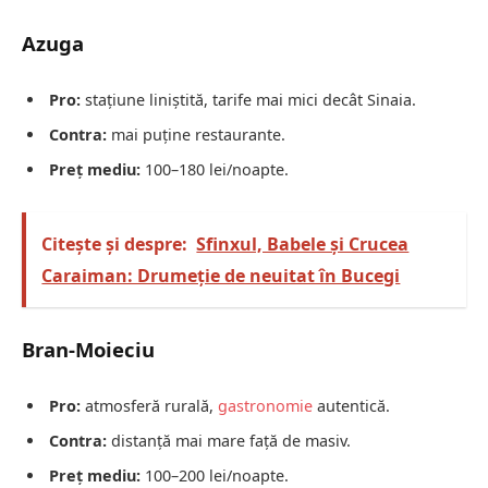
Azuga
Pro:
stațiune liniștită, tarife mai mici decât Sinaia.
Contra:
mai puține restaurante.
Preț mediu:
100–180 lei/noapte.
Citește și despre:
Sfinxul, Babele și Crucea
Caraiman: Drumeție de neuitat în Bucegi
Bran-Moieciu
Pro:
atmosferă rurală,
gastronomie
autentică.
Contra:
distanță mai mare față de masiv.
Preț mediu:
100–200 lei/noapte.