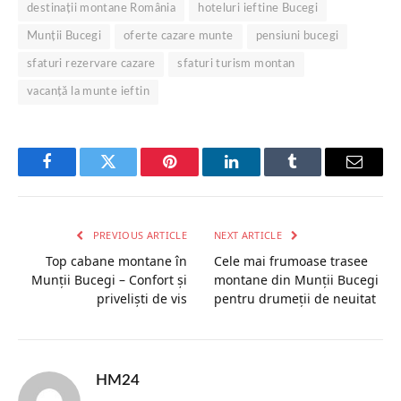
destinații montane România
hoteluri ieftine Bucegi
Munții Bucegi
oferte cazare munte
pensiuni bucegi
sfaturi rezervare cazare
sfaturi turism montan
vacanță la munte ieftin
Facebook
Twitter
Pinterest
LinkedIn
Tumblr
Email
PREVIOUS ARTICLE
NEXT ARTICLE
Top cabane montane în
Cele mai frumoase trasee
Munții Bucegi – Confort și
montane din Munții Bucegi
priveliști de vis
pentru drumeții de neuitat
HM24