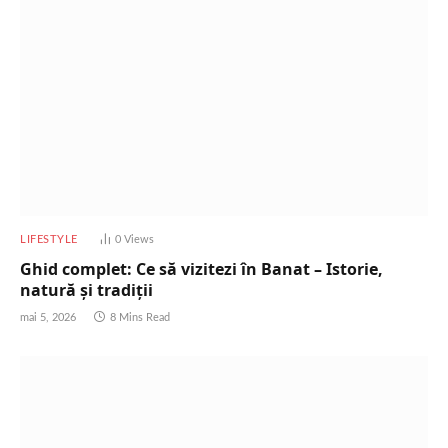
LIFESTYLE
0
Views
Ghid complet: Ce să vizitezi în Banat – Istorie,
natură și tradiții
mai 5, 2026
8 Mins Read