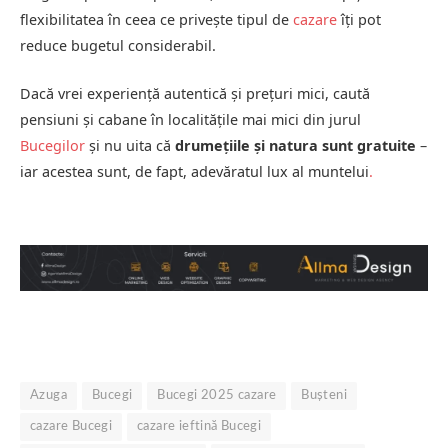
flexibilitatea în ceea ce privește tipul de
cazare
îți pot
reduce bugetul considerabil.
Dacă vrei experiență autentică și prețuri mici, caută
pensiuni și cabane în localitățile mai mici din jurul
Bucegilor
și nu uita că
drumețiile și natura sunt gratuite
–
iar acestea sunt, de fapt, adevăratul lux al muntelui
.
Azuga
Bucegi
Bucegi 2025 cazare
Bușteni
cazare Bucegi
cazare ieftină Bucegi