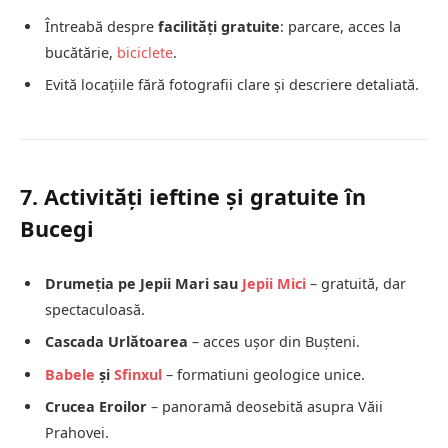
Întreabă despre
facilități gratuite
: parcare, acces la
bucătărie,
biciclete
.
Evită locațiile fără fotografii clare și descriere detaliată.
7. Activități ieftine și gratuite în
Bucegi
Drumeția pe Jepii Mari sau
Jepii Mici
– gratuită, dar
spectaculoasă.
Cascada Urlătoarea
– acces ușor din Bușteni.
Babele
și
Sfinxul
– formatiuni geologice unice.
Crucea Eroilor
– panoramă deosebită asupra Văii
Prahovei.