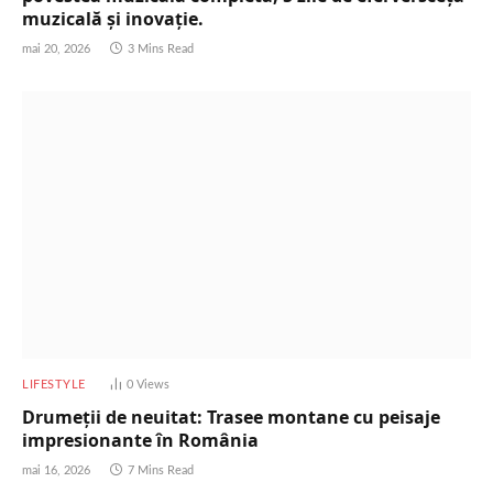
muzicală și inovație.
mai 20, 2026
3 Mins Read
LIFESTYLE
0
Views
Drumeții de neuitat: Trasee montane cu peisaje
impresionante în România
mai 16, 2026
7 Mins Read