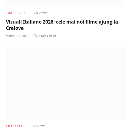
TIMP LIBER
8
Views
Visuali Italiane 2026: cele mai noi filme ajung la
Craiova
martie 18, 2026
3 Mins Read
LIFESTYLE
2
Views