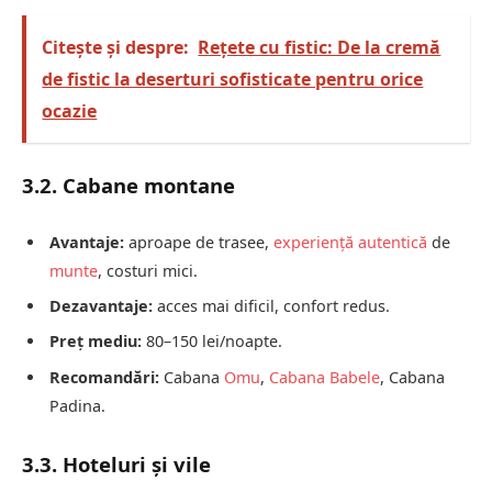
Citește și despre:
Rețete cu fistic: De la cremă
de fistic la deserturi sofisticate pentru orice
ocazie
3.2. Cabane montane
Avantaje:
aproape de trasee,
experiență autentică
de
munte
, costuri mici.
Dezavantaje:
acces mai dificil, confort redus.
Preț mediu:
80–150 lei/noapte.
Recomandări:
Cabana
Omu
,
Cabana Babele
, Cabana
Padina.
3.3. Hoteluri și vile