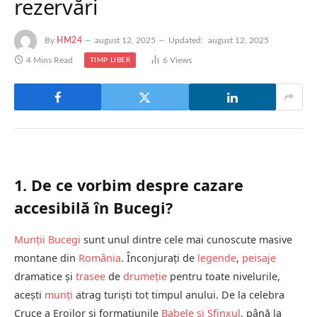
rezervări
By
HM24
august 12, 2025
Updated:
august 12, 2025
4 Mins Read
6
Views
TIMP LIBER
1. De ce vorbim despre cazare
accesibilă în Bucegi?
Munții Bucegi
sunt unul dintre cele mai cunoscute masive
montane din
România
. Înconjurați de
legende
,
peisaje
dramatice și
trasee
de
drumeție
pentru toate nivelurile,
acești
munți
atrag turiști tot timpul anului. De la celebra
Cruce a Eroilor și formațiunile
Babele și Sfinxul
, până la