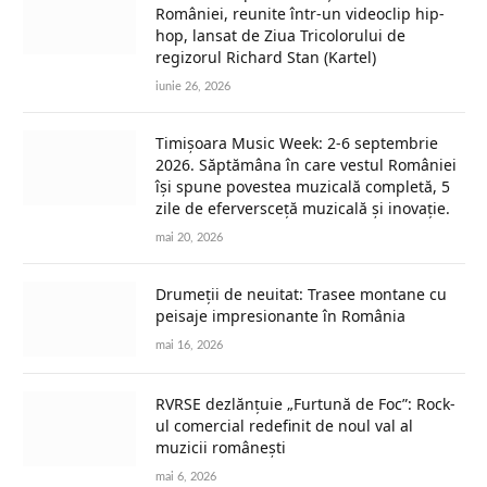
României, reunite într-un videoclip hip-
hop, lansat de Ziua Tricolorului de
regizorul Richard Stan (Kartel)
iunie 26, 2026
Timișoara Music Week: 2-6 septembrie
2026. Săptămâna în care vestul României
își spune povestea muzicală completă, 5
zile de eferversceță muzicală și inovație.
mai 20, 2026
Drumeții de neuitat: Trasee montane cu
peisaje impresionante în România
mai 16, 2026
RVRSE dezlănțuie „Furtună de Foc”: Rock-
ul comercial redefinit de noul val al
muzicii românești
mai 6, 2026