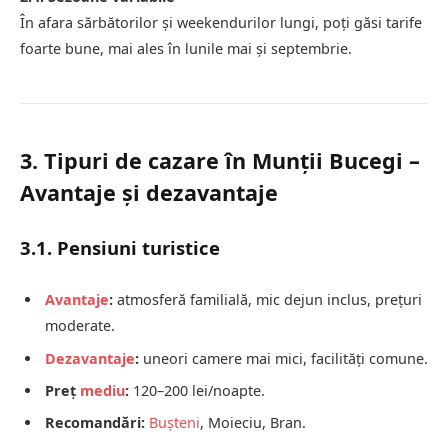
În afara sărbătorilor și weekendurilor lungi, poți găsi tarife
foarte bune, mai ales în lunile mai și septembrie.
3. Tipuri de cazare în Munții Bucegi –
Avantaje și dezavantaje
3.1. Pensiuni turistice
Avantaje
:
atmosferă familială, mic dejun inclus, prețuri
moderate.
Dezavantaje
:
uneori camere mai mici, facilități comune.
Preț
mediu
:
120–200 lei/noapte.
Recomandări:
Bușteni
, Moieciu, Bran.