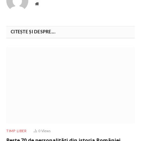
Website
CITEȘTE ȘI DESPRE....
TIMP LIBER
0
Views
Peste 70 de personalități din istoria României,