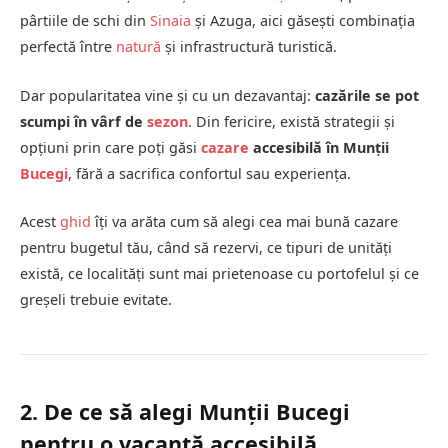
pârtiile de schi din
Sinaia
și Azuga, aici găsești combinația
perfectă între
natură
și infrastructură turistică.
Dar popularitatea vine și cu un dezavantaj:
cazările se pot
scumpi în vârf de
sezon
. Din fericire, există strategii și
opțiuni prin care poți găsi
cazare
accesibilă în Munții
Bucegi
, fără a sacrifica confortul sau experiența.
Acest
ghid
îți va arăta cum să alegi cea mai bună cazare
pentru bugetul tău, când să rezervi, ce tipuri de unități
există, ce localități sunt mai prietenoase cu portofelul și ce
greșeli trebuie evitate.
2. De ce să alegi Munții Bucegi
pentru o vacanță accesibilă