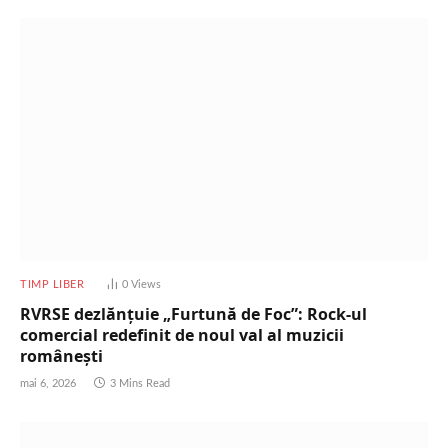
TIMP LIBER
0
Views
RVRSE dezlănțuie „Furtună de Foc”: Rock-ul
comercial redefinit de noul val al muzicii
românești
mai 6, 2026
3 Mins Read