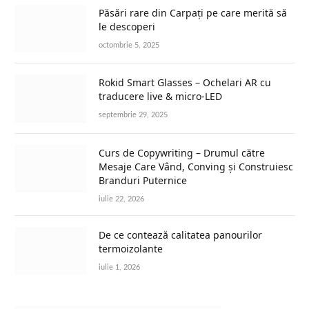
Păsări rare din Carpați pe care merită să
le descoperi
octombrie 5, 2025
Rokid Smart Glasses – Ochelari AR cu
traducere live & micro-LED
septembrie 29, 2025
Curs de Copywriting – Drumul către
Mesaje Care Vând, Conving și Construiesc
Branduri Puternice
iulie 22, 2026
De ce contează calitatea panourilor
termoizolante
iulie 1, 2026