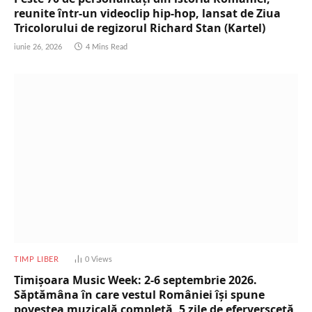
reunite într-un videoclip hip-hop, lansat de Ziua
Tricolorului de regizorul Richard Stan (Kartel)
iunie 26, 2026
4 Mins Read
TIMP LIBER
0
Views
Timișoara Music Week: 2-6 septembrie 2026.
Săptămâna în care vestul României își spune
povestea muzicală completă, 5 zile de eferversceță