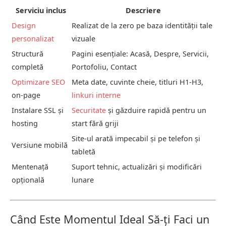
Serviciu inclus
Descriere
Design
Realizat de la zero pe baza identității tale
personalizat
vizuale
Structură
Pagini esențiale: Acasă, Despre, Servicii,
completă
Portofoliu, Contact
Optimizare SEO
Meta date, cuvinte cheie, titluri H1-H3,
on-page
linkuri interne
Instalare SSL și
Securitate
și găzduire rapidă pentru un
hosting
start fără griji
Site-ul arată impecabil și pe telefon și
Versiune mobilă
tabletă
Mentenață
Suport tehnic, actualizări și modificări
opțională
lunare
Când Este Momentul Ideal Să-ți Faci un