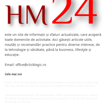
este un site de informații și sfaturi actualizate, care acoperă
toate domeniile de activitate. Aici găsești articole utile,
noutăți și recomandări practice pentru diverse interese, de
la tehnologie și sănătate, până la business, lifestyle și
educație.
Email: office@clicklogic.ro
Cele mai noi
Peste 70 de personalități din istoria României, reunite într-un videoclip
hip-hop, lansat de Ziua Tricolorului de regizorul Richard Stan (Kartel)
iunie 26, 2026
Timișoara Music Week: 2-6 septembrie 2026. Săptămâna în care vestul
României își spune povestea muzicală completă, 5 zile de eferversceță
muzicală și inovație.