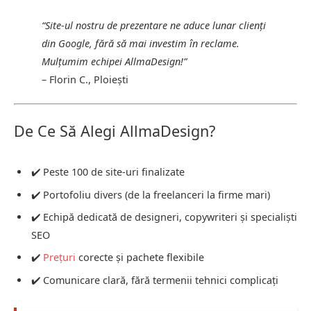
“Site-ul nostru de prezentare ne aduce lunar clienți
din Google, fără să mai investim în reclame.
Mulțumim echipei AllmaDesign!”
– Florin C., Ploiești
De Ce Să Alegi AllmaDesign?
✔️ Peste 100 de site-uri finalizate
✔️ Portofoliu divers (de la freelanceri la firme mari)
✔️ Echipă dedicată de designeri, copywriteri și specialiști
SEO
✔️
Prețuri
corecte și pachete flexibile
✔️ Comunicare clară, fără termenii tehnici complicați