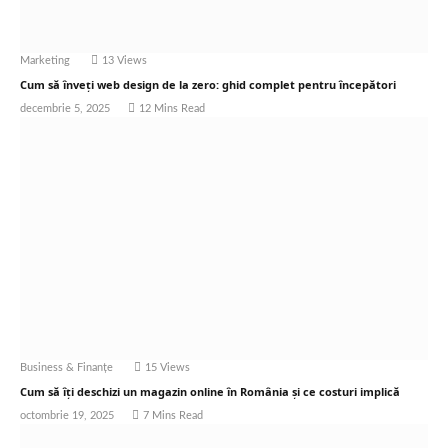
Marketing
13
Views
Cum să înveți web design de la zero: ghid complet pentru începători
decembrie 5, 2025
12 Mins Read
Business & Finanțe
15
Views
Cum să îți deschizi un magazin online în România și ce costuri implică
octombrie 19, 2025
7 Mins Read