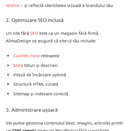
telefon
– și reflectă identitatea vizuală a brandului tău.
2. Optimizare SEO inclusă
Un site fără
SEO
este ca un magazin fără firmă.
AllmaDesign se asigură că site-ul tău include:
Cuvinte cheie
relevante
Meta
titluri și descrieri
Viteză de încărcare optimă
Structură HTML curată
Sitemap și indexare corectă
3. Administrare ușoară
Vei putea gestiona conținutul (text, imagini, articole) printr-
un
CMS simplu
(precum WordPress) fără cunoștințe