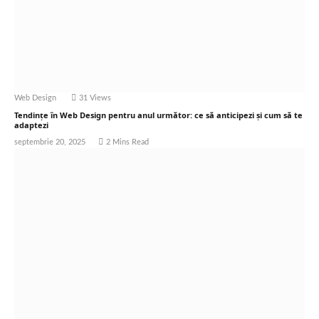
Web Design
31
Views
Tendințe în Web Design pentru anul următor: ce să anticipezi și cum să te
adaptezi
septembrie 20, 2025
2 Mins Read