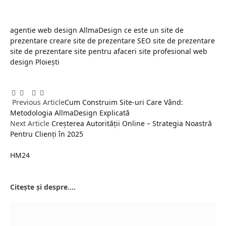
agentie web design
AllmaDesign
ce este un site de
prezentare
creare site de prezentare
SEO site de prezentare
site de prezentare
site pentru afaceri
site profesional
web
design Ploiești
Facebook
Twitter
Pinterest
LinkedIn
Tumblr
Email
Previous Article
Cum Construim Site-uri Care Vând:
Metodologia AllmaDesign Explicată
Next Article
Creșterea Autorității Online – Strategia Noastră
Pentru Clienți în 2025
HM24
Website
Citește și despre....