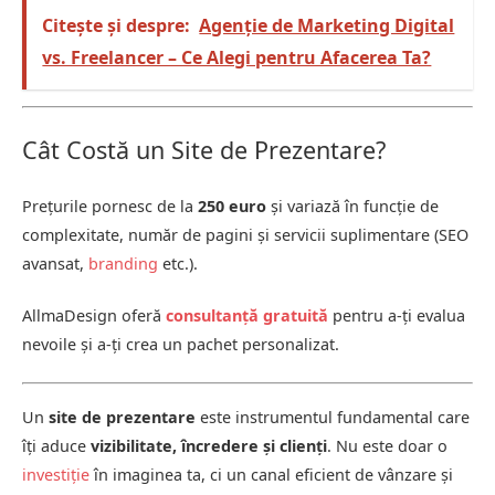
Citește și despre:
Agenție de Marketing Digital
vs. Freelancer – Ce Alegi pentru Afacerea Ta?
Cât Costă un Site de Prezentare?
Prețurile pornesc de la
250 euro
și variază în funcție de
complexitate, număr de pagini și servicii suplimentare (SEO
avansat,
branding
etc.).
AllmaDesign oferă
consultanță gratuită
pentru a-ți evalua
nevoile și a-ți crea un pachet personalizat.
Un
site de prezentare
este instrumentul fundamental care
îți aduce
vizibilitate, încredere și clienți
. Nu este doar o
investiție
în imaginea ta, ci un canal eficient de vânzare și