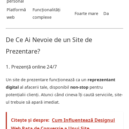
personal
Platformă
Funcționalități
Foarte mare
Da
web
complexe
De Ce Ai Nevoie de un Site de
Prezentare?
1. Prezență online 24/7
Un site de prezentare funcționează ca un
reprezentant
digital
al afacerii tale, disponibil
non-stop
pentru
potențialii clienți. Atunci când cineva îți caută serviciile, site-
ul trebuie să apară imediat.
Citește și despre:
Cum Influentează Designul
Web Rata de Conversie a Unui Site