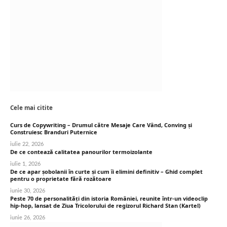
Cele mai citite
Curs de Copywriting – Drumul către Mesaje Care Vând, Conving și
Construiesc Branduri Puternice
iulie 22, 2026
De ce contează calitatea panourilor termoizolante
iulie 1, 2026
De ce apar șobolanii în curte și cum îi elimini definitiv – Ghid complet
pentru o proprietate fără rozătoare
iunie 30, 2026
Peste 70 de personalități din istoria României, reunite într-un videoclip
hip-hop, lansat de Ziua Tricolorului de regizorul Richard Stan (Kartel)
iunie 26, 2026