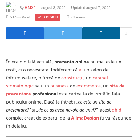
By
HM24
august 3, 2025
Updated:
august 7, 2025
5 Mins Read
24
Views
WEB DESIGN
În era digitală actuală,
prezența online
nu mai este un
moft, ci o necesitate. Indiferent că
ai
un salon de
înfrumusețare, o firmă de
construcții
, un
cabinet
stomatologic
sau un
business
de
ecommerce
, un
site de
prezentare
profesional
este cartea ta de vizită în fața
publicului online. Dacă te întrebi
„ce este un site de
prezentare?”
și
„de ce aș avea nevoie de unul?”
, acest
ghid
complet creat de experții de la
AllmaDesign
îți va răspunde
în detaliu.