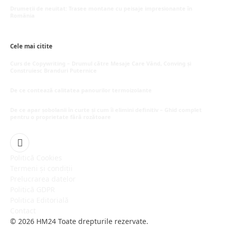
mai 20, 2026
Drumeții de neuitat: Trasee montane cu peisaje impresionante în
România
mai 16, 2026
Cele mai citite
Curs de Copywriting – Drumul către Mesaje Care Vând, Conving și
Construiesc Branduri Puternice
iulie 22, 2026
De ce contează calitatea panourilor termoizolante
iulie 1, 2026
De ce apar șobolanii în curte și cum îi elimini definitiv – Ghid complet
pentru o proprietate fără rozătoare
iunie 30, 2026
Facebook
Politică Cookies
Termeni și condiții
Prelucrarea datelor
Politică GDPR
Politica Editorială
Contact
© 2026 HM24 Toate drepturile rezervate.