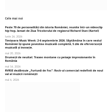
Cele mai noi
Peste 70 de personalități din istoria României, reunite într-un videoclip
hip-hop, lansat de Ziua Tricolorului de regizorul Richard Stan (Kartel)
iunie 26, 2026
Timișoara Music Week: 2-6 septembrie 2026. Săptămâna în care vestul
României își spune povestea muzicală completă, 5 zile de eferversceță
muzicală și inovație.
mai 20, 2026
Drumeții de neuitat: Trasee montane cu peisaje impresionante în
România
mai 16, 2026
RVRSE dezlănțuie „Furtună de Foc”: Rock-ul comercial redefinit de noul
val al muzicii românești
mai 6, 2026