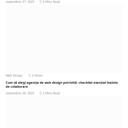
septembrie 27, 2025
6 Mins Read
Web Design
6
Views
Cum să alegi agenția de web design potrivită: checklist esențial înainte
de colaborare
septembrie 20, 2025
2 Mins Read