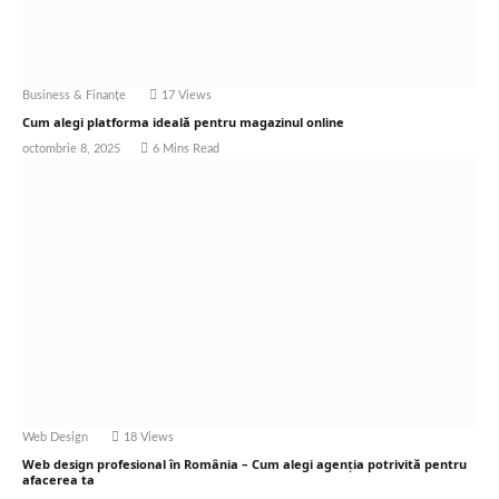
Business & Finanțe
17
Views
Cum alegi platforma ideală pentru magazinul online
octombrie 8, 2025
6 Mins Read
Web Design
18
Views
Web design profesional în România – Cum alegi agenția potrivită pentru
afacerea ta