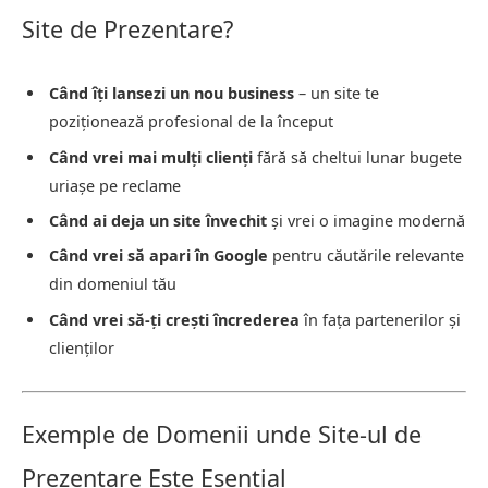
Site de Prezentare?
Când îți lansezi un nou business
– un site te
poziționează profesional de la început
Când vrei mai mulți clienți
fără să cheltui lunar bugete
uriașe pe reclame
Când ai deja un site învechit
și vrei o imagine modernă
Când vrei să apari în Google
pentru căutările relevante
din domeniul tău
Când vrei să-ți crești încrederea
în fața partenerilor și
clienților
Exemple de Domenii unde Site-ul de
Prezentare Este Esențial