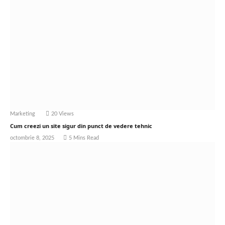
Marketing
20
Views
Cum creezi un site sigur din punct de vedere tehnic
octombrie 8, 2025
5 Mins Read