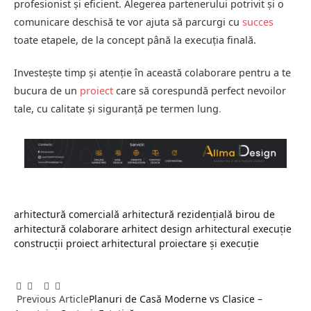
profesionist și eficient. Alegerea partenerului potrivit și o
comunicare deschisă te vor ajuta să parcurgi cu
succes
toate etapele, de la concept până la execuția finală.
Investește timp și atenție în această colaborare pentru a te
bucura de un
proiect
care să corespundă perfect nevoilor
tale, cu calitate și siguranță pe termen lung
.
arhitectură comercială
arhitectură rezidențială
birou de
arhitectură
colaborare arhitect
design arhitectural
execuție
construcții
proiect arhitectural
proiectare și execuție
Facebook
Twitter
Pinterest
LinkedIn
Tumblr
Email
Previous Article
Planuri de Casă Moderne vs Clasice –