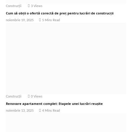
Construcții
3
Views
Cum să obții o ofertă corectă de preț pentru lucrări de construcții
noiembrie 19, 2025
5 Mins Read
Construcții
0
Views
Renovare apartament complet: Etapele unei lucrări reușite
noiembrie 13, 2025
4 Mins Read