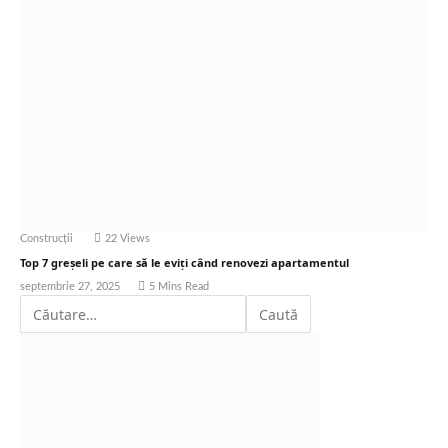
Construcții
22
Views
Top 7 greșeli pe care să le eviți când renovezi apartamentul
septembrie 27, 2025
5 Mins Read