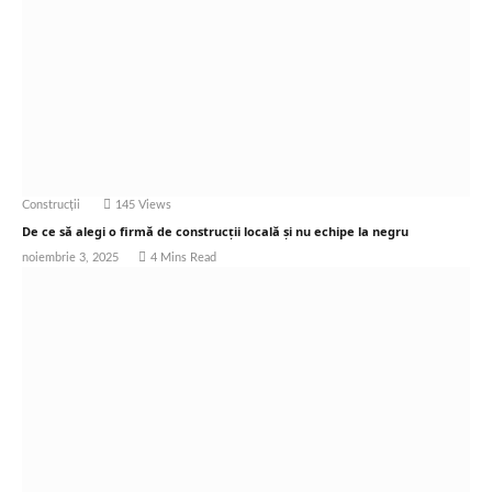
Construcții
145
Views
De ce să alegi o firmă de construcții locală și nu echipe la negru
noiembrie 3, 2025
4 Mins Read