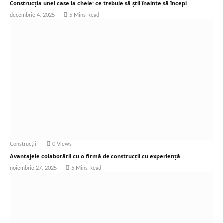
Construcția unei case la cheie: ce trebuie să știi înainte să începi
decembrie 4, 2025
5 Mins Read
Construcții
0
Views
Avantajele colaborării cu o firmă de construcții cu experiență
noiembrie 27, 2025
5 Mins Read