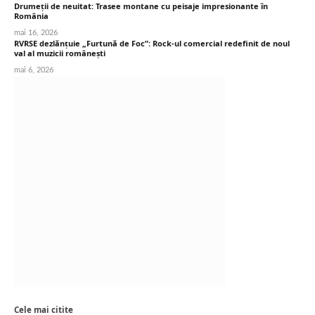
Drumeții de neuitat: Trasee montane cu peisaje impresionante în
România
mai 16, 2026
RVRSE dezlănțuie „Furtună de Foc”: Rock-ul comercial redefinit de noul
val al muzicii românești
mai 6, 2026
Cele mai citite