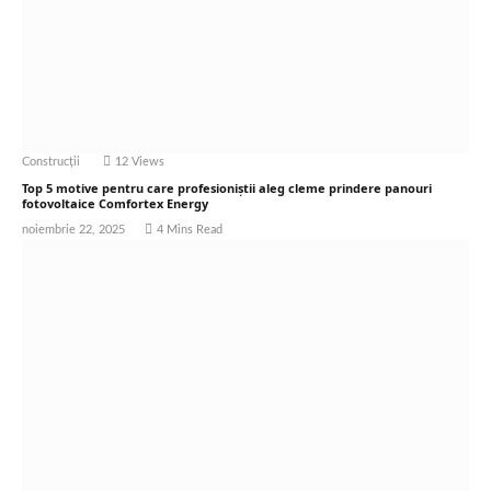
Construcții
12
Views
Top 5 motive pentru care profesioniștii aleg cleme prindere panouri
fotovoltaice Comfortex Energy
noiembrie 22, 2025
4 Mins Read