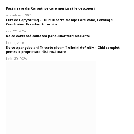
Păsări rare din Carpați pe care merită să le descoperi
octombrie 5, 2025
Curs de Copywriting – Drumul către Mesaje Care Vând, Conving și
Construiesc Branduri Puternice
iulie 22, 2026
De ce contează calitatea panourilor termoizolante
iulie 1, 2026
De ce apar șobolanii în curte și cum îi elimini definitiv – Ghid complet
pentru o proprietate fără rozătoare
iunie 30, 2026