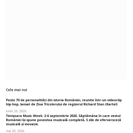
Cele mai noi
Peste 70 de personalități din istoria României, reunite într-un videoclip
hip-hop, lansat de Ziua Tricolorului de regizorul Richard Stan (Kartel)
iunie 26, 2026
Timișoara Music Week: 2-6 septembrie 2026. Săptămâna în care vestul
României își spune povestea muzicală completă, 5 zile de eferversceță
muzicală și inovație.
mai 20, 2026