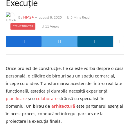
Execuție
By
HM24
august 8, 2025
5 Mins Read
11
Views
CONSTRUCȚII
Orice proiect de construcție, fie că este vorba despre o casă
personală, o clădire de birouri sau un spațiu comercial,
începe cu o idee. Transformarea acestei idei într-o realitate
funcțională, estetică și durabilă necesită experiență,
planificare
și o
colaborare
strânsă cu specialiști în
domeniu. Un
birou de
arhitectură
este partenerul esențial
în acest proces, conducând întregul parcurs de la
proiectare la execuția finală.