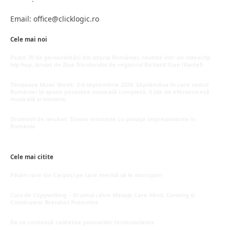
Email: office@clicklogic.ro
Cele mai noi
Peste 70 de personalități din istoria României, reunite într-un videoclip
hip-hop, lansat de Ziua Tricolorului de regizorul Richard Stan (Kartel)
iunie 26, 2026
Timișoara Music Week: 2-6 septembrie 2026. Săptămâna în care vestul
României își spune povestea muzicală completă, 5 zile de eferversceță
muzicală și inovație.
mai 20, 2026
Drumeții de neuitat: Trasee montane cu peisaje impresionante în
România
mai 16, 2026
Cele mai citite
Păsări rare din Carpați pe care merită să le descoperi
octombrie 5, 2025
Curs de Copywriting – Drumul către Mesaje Care Vând, Conving și
Construiesc Branduri Puternice
iulie 22, 2026
De ce contează calitatea panourilor termoizolante