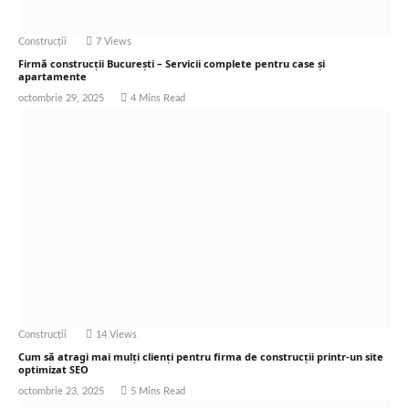
Construcții
7
Views
Firmă construcții București – Servicii complete pentru case și
apartamente
octombrie 29, 2025
4 Mins Read
Construcții
14
Views
Cum să atragi mai mulți clienți pentru firma de construcții printr-un site
optimizat SEO
octombrie 23, 2025
5 Mins Read