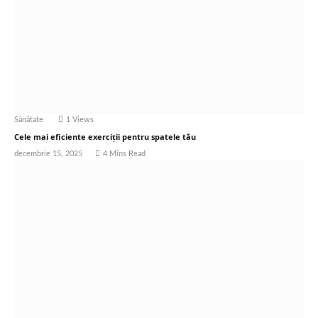
Sănătate
1
Views
Cele mai eficiente exerciții pentru spatele tău
decembrie 15, 2025
4 Mins Read