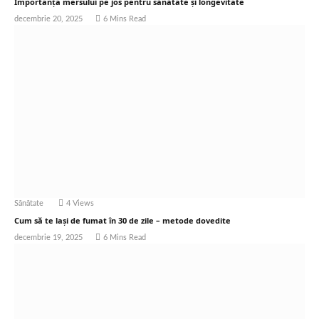
Importanța mersului pe jos pentru sănătate și longevitate
decembrie 20, 2025
6 Mins Read
Sănătate
4
Views
Cum să te lași de fumat în 30 de zile – metode dovedite
decembrie 19, 2025
6 Mins Read