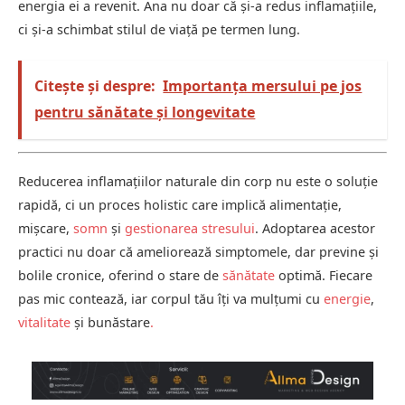
energia ei a revenit. Ana nu doar că și-a redus inflamațiile,
ci și-a schimbat stilul de viață pe termen lung.
Citește și despre:
Importanța mersului pe jos
pentru sănătate și longevitate
Reducerea inflamațiilor naturale din corp nu este o soluție
rapidă, ci un proces holistic care implică alimentație,
mișcare,
somn
și
gestionarea stresului
. Adoptarea acestor
practici nu doar că ameliorează simptomele, dar previne și
bolile cronice, oferind o stare de
sănătate
optimă. Fiecare
pas mic contează, iar corpul tău îți va mulțumi cu
energie
,
vitalitate
și bunăstare
.