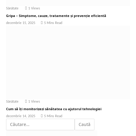
Sănătate
1
Views
Gripa – Simptome, cauze, tratamente și prevenție eficientă
decembrie 15, 2025
5 Mins Read
Sănătate
1
Views
Cum să îți monitorizezi sănătatea cu ajutorul tehnologiei
decembrie 14, 2025
5 Mins Read