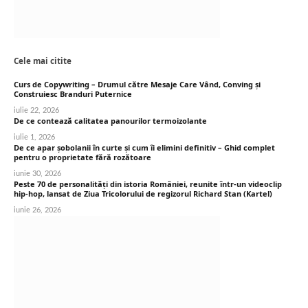
Cele mai citite
Curs de Copywriting – Drumul către Mesaje Care Vând, Conving și
Construiesc Branduri Puternice
iulie 22, 2026
De ce contează calitatea panourilor termoizolante
iulie 1, 2026
De ce apar șobolanii în curte și cum îi elimini definitiv – Ghid complet
pentru o proprietate fără rozătoare
iunie 30, 2026
Peste 70 de personalități din istoria României, reunite într-un videoclip
hip-hop, lansat de Ziua Tricolorului de regizorul Richard Stan (Kartel)
iunie 26, 2026