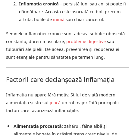
Inflamația cronică
– persistă luni sau ani și poate fi
dăunătoare. Aceasta este asociată cu boli precum
artrita, bolile de
inimă
sau chiar cancerul.
Semnele inflamației cronice sunt adesea subtile: oboseală
constantă, dureri musculare,
probleme digestive
sau
tulburări ale pielii. De aceea, prevenirea și reducerea ei
sunt esențiale pentru sănătatea pe termen lung.
Factorii care declanșează inflamația
Inflamația nu apare fără motiv. Stilul de viață modern,
alimentația și stresul
joacă
un rol major. Iată principalii
factori care favorizează inflamațiile:
Alimentația procesată
: zahărul, făina albă și
alimentele bogate în grăsimi trans cresc nivelul de