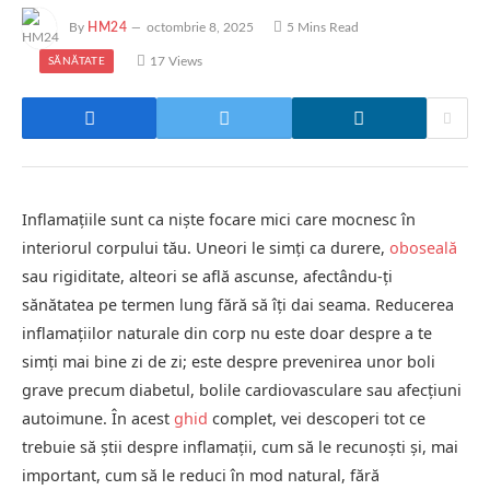
By
HM24
octombrie 8, 2025
5 Mins Read
17
Views
SĂNĂTATE
Inflamațiile sunt ca niște focare mici care mocnesc în
interiorul corpului tău. Uneori le simți ca durere,
oboseală
sau rigiditate, alteori se află ascunse, afectându-ți
sănătatea pe termen lung fără să îți dai seama. Reducerea
inflamațiilor naturale din corp nu este doar despre a te
simți mai bine zi de zi; este despre prevenirea unor boli
grave precum diabetul, bolile cardiovasculare sau afecțiuni
autoimune. În acest
ghid
complet, vei descoperi tot ce
trebuie să știi despre inflamații, cum să le recunoști și, mai
important, cum să le reduci în mod natural, fără