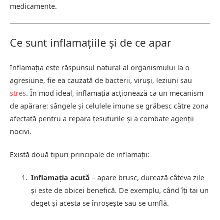
medicamente.
Ce sunt inflamațiile și de ce apar
Inflamația este răspunsul natural al organismului la o
agresiune, fie ea cauzată de bacterii, viruși, leziuni sau
stres
. În mod ideal, inflamația acționează ca un mecanism
de apărare: sângele și celulele imune se grăbesc către zona
afectată pentru a repara țesuturile și a combate agenții
nocivi.
Există două tipuri principale de inflamații:
Inflamația acută
– apare brusc, durează câteva zile
și este de obicei benefică. De exemplu, când îți tai un
deget și acesta se înroșește sau se umflă.