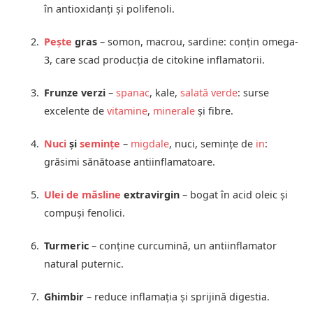
în antioxidanți și polifenoli.
Pește
gras
– somon, macrou, sardine: conțin omega-
3, care scad producția de citokine inflamatorii.
Frunze verzi
–
spanac
, kale,
salată verde
: surse
excelente de
vitamine
,
minerale
și fibre.
Nuci
și
semințe
–
migdale
, nuci, semințe de
in
:
grăsimi sănătoase antiinflamatoare.
Ulei de măsline
extravirgin
– bogat în acid oleic și
compuși fenolici.
Turmeric
– conține curcumină, un antiinflamator
natural puternic.
Ghimbir
– reduce inflamația și sprijină digestia.