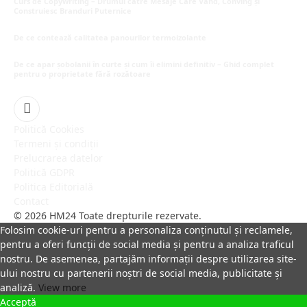
Curs de Copywriting – Drumul către Mesaje Care Vând, Conving și
Construiesc Branduri Puternice
iulie 22, 2026
De ce contează calitatea panourilor termoizolante
iulie 1, 2026
De ce apar șobolanii în curte și cum îi elimini definitiv – Ghid complet
pentru o proprietate fără rozătoare
iunie 30, 2026
Facebook
Politică Cookies
Termeni și condiții
Prelucrarea datelor
Politică GDPR
Politica Editorială
Contact
© 2026 HM24 Toate drepturile rezervate.
Folosim cookie-uri pentru a personaliza conținutul și reclamele,
pentru a oferi funcții de social media și pentru a analiza traficul
nostru. De asemenea, partajăm informații despre utilizarea site-
ului nostru cu partenerii noștri de social media, publicitate și
analiză.
View more
Acceptă