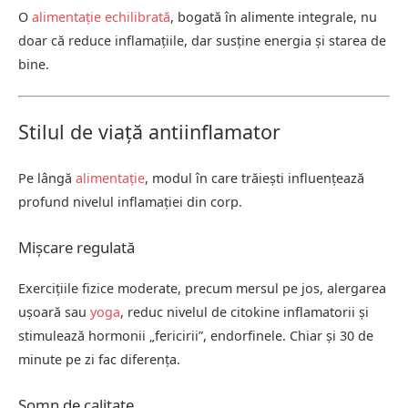
O
alimentație echilibrată
, bogată în alimente integrale, nu
doar că reduce inflamațiile, dar susține energia și starea de
bine.
Stilul de viață antiinflamator
Pe lângă
alimentație
, modul în care trăiești influențează
profund nivelul inflamației din corp.
Mișcare regulată
Exercițiile fizice moderate, precum mersul pe jos, alergarea
ușoară sau
yoga
, reduc nivelul de citokine inflamatorii și
stimulează hormonii „fericirii”, endorfinele. Chiar și 30 de
minute pe zi fac diferența.
Somn de calitate