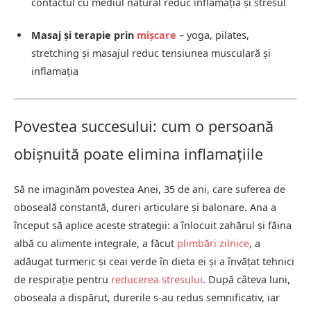
contactul cu mediul natural reduc inflamația și stresul
Masaj și terapie prin
mișcare
– yoga, pilates,
stretching și masajul reduc tensiunea musculară și
inflamația
Povestea succesului: cum o persoană
obișnuită poate elimina inflamațiile
Să ne imaginăm povestea Anei, 35 de ani, care suferea de
oboseală constantă, dureri articulare și balonare. Ana a
început să aplice aceste strategii: a înlocuit zahărul și făina
albă cu alimente integrale, a făcut
plimbări zilnice
, a
adăugat turmeric și ceai verde în dieta ei și a învățat tehnici
de respirație pentru
reducerea stresului
. După câteva luni,
oboseala a dispărut, durerile s-au redus semnificativ, iar