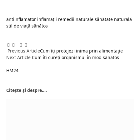
antiinflamator
inflamații
remedii naturale
sănătate naturală
stil de viață sănătos
Facebook
Twitter
Pinterest
LinkedIn
Tumblr
Email
Previous Article
Cum îți protejezi inima prin alimentație
Next Article
Cum îți cureți organismul în mod sănătos
HM24
Website
Citește și despre....