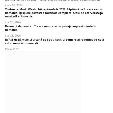
iunie 26, 2026
Timișoara Music Week: 2-6 septembrie 2026. Săptămâna în care vestul
României își spune povestea muzicală completă, 5 zile de eferversceță
muzicală și inovație.
mai 20, 2026
Drumeții de neuitat: Trasee montane cu peisaje impresionante în
România
mai 16, 2026
RVRSE dezlănțuie „Furtună de Foc”: Rock-ul comercial redefinit de noul
val al muzicii românești
mai 6, 2026