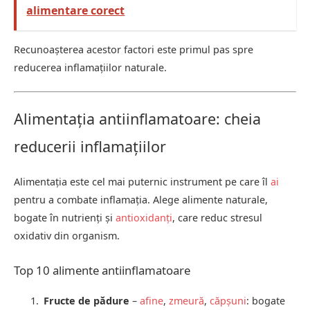
alimentare corect
Recunoașterea acestor factori este primul pas spre
reducerea inflamațiilor naturale.
Alimentația antiinflamatoare: cheia
reducerii inflamațiilor
Alimentația este cel mai puternic instrument pe care îl
ai
pentru a combate inflamația. Alege alimente naturale,
bogate în nutrienți și
antioxidanți
, care reduc stresul
oxidativ din organism.
Top 10 alimente antiinflamatoare
Fructe de pădure
–
afine
,
zmeură
,
căpșuni
: bogate