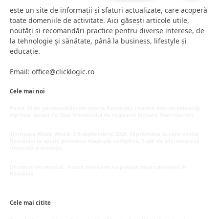
este un site de informații și sfaturi actualizate, care acoperă
toate domeniile de activitate. Aici găsești articole utile,
noutăți și recomandări practice pentru diverse interese, de
la tehnologie și sănătate, până la business, lifestyle și
educație.
Email: office@clicklogic.ro
Cele mai noi
Peste 70 de personalități din istoria României, reunite într-un videoclip
hip-hop, lansat de Ziua Tricolorului de regizorul Richard Stan (Kartel)
iunie 26, 2026
Timișoara Music Week: 2-6 septembrie 2026. Săptămâna în care vestul
României își spune povestea muzicală completă, 5 zile de eferversceță
muzicală și inovație.
mai 20, 2026
Drumeții de neuitat: Trasee montane cu peisaje impresionante în
România
mai 16, 2026
Cele mai citite