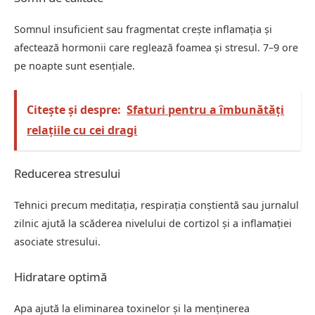
Somnul insuficient sau fragmentat crește inflamația și
afectează hormonii care reglează foamea și stresul. 7–9 ore
pe noapte sunt esențiale.
Citește și despre:
Sfaturi pentru a îmbunătăți
relațiile cu cei dragi
Reducerea stresului
Tehnici precum meditația, respirația conștientă sau jurnalul
zilnic ajută la scăderea nivelului de cortizol și a inflamației
asociate stresului.
Hidratare optimă
Apa ajută la eliminarea toxinelor și la menținerea