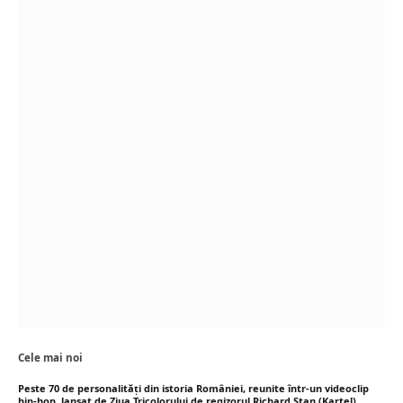
Cele mai noi
Peste 70 de personalități din istoria României, reunite într-un videoclip
hip-hop, lansat de Ziua Tricolorului de regizorul Richard Stan (Kartel)