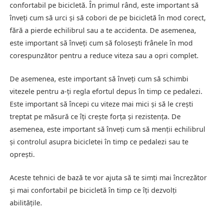
confortabil pe bicicletă. În primul rând, este important să
înveți cum să urci și să cobori de pe bicicletă în mod corect,
fără a pierde echilibrul sau a te accidenta. De asemenea,
este important să înveți cum să folosești frânele în mod
corespunzător pentru a reduce viteza sau a opri complet.
De asemenea, este important să înveți cum să schimbi
vitezele pentru a-ți regla efortul depus în timp ce pedalezi.
Este important să începi cu viteze mai mici și să le crești
treptat pe măsură ce îți crește forța și rezistența. De
asemenea, este important să înveți cum să menții echilibrul
și controlul asupra bicicletei în timp ce pedalezi sau te
oprești.
Aceste tehnici de bază te vor ajuta să te simți mai încrezător
și mai confortabil pe bicicletă în timp ce îți dezvolți
abilitățile.