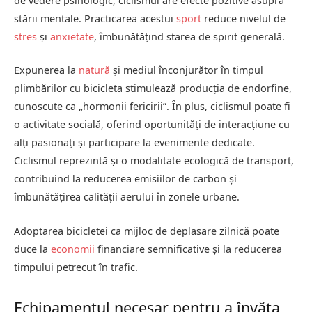
de vedere psihologic, ciclismul are efecte pozitive asupra
stării mentale. Practicarea acestui
sport
reduce nivelul de
stres
și
anxietate
, îmbunătățind starea de spirit generală.
Expunerea la
natură
și mediul înconjurător în timpul
plimbărilor cu bicicleta stimulează producția de endorfine,
cunoscute ca „hormonii fericirii”. În plus, ciclismul poate fi
o activitate socială, oferind oportunități de interacțiune cu
alți pasionați și participare la evenimente dedicate.
Ciclismul reprezintă și o modalitate ecologică de transport,
contribuind la reducerea emisiilor de carbon și
îmbunătățirea calității aerului în zonele urbane.
Adoptarea bicicletei ca mijloc de deplasare zilnică poate
duce la
economii
financiare semnificative și la reducerea
timpului petrecut în trafic.
Echipamentul necesar pentru a învăța