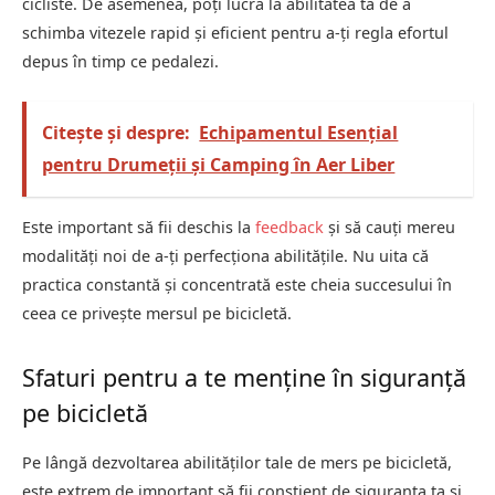
cicliste. De asemenea, poți lucra la abilitatea ta de a
schimba vitezele rapid și eficient pentru a-ți regla efortul
depus în timp ce pedalezi.
Citește și despre:
Echipamentul Esențial
pentru Drumeții și Camping în Aer Liber
Este important să fii deschis la
feedback
și să cauți mereu
modalități noi de a-ți perfecționa abilitățile. Nu uita că
practica constantă și concentrată este cheia succesului în
ceea ce privește mersul pe bicicletă.
Sfaturi pentru a te menține în siguranță
pe bicicletă
Pe lângă dezvoltarea abilităților tale de mers pe bicicletă,
este extrem de important să fii conștient de siguranța ta și