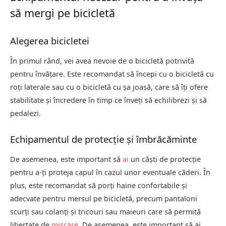
să mergi pe bicicletă
Alegerea bicicletei
În primul rând, vei avea nevoie de o bicicletă potrivită
pentru învățare. Este recomandat să începi cu o bicicletă cu
roți laterale sau cu o bicicletă cu șa joasă, care să îți ofere
stabilitate și încredere în timp ce înveți să echilibrezi și să
pedalezi.
Echipamentul de protecție și îmbrăcăminte
De asemenea, este important să
ai
un căști de protecție
pentru a-ți proteja capul în cazul unor eventuale căderi. În
plus, este recomandat să porți haine confortabile și
adecvate pentru mersul pe bicicletă, precum pantaloni
scurți sau colanți și tricouri sau maieuri care să permită
libertate de
mișcare
. De asemenea, este important să ai