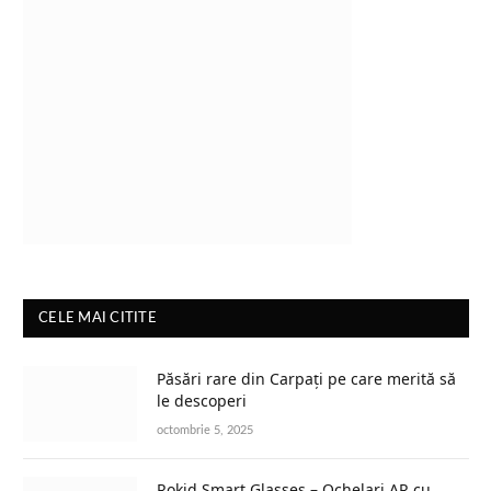
CELE MAI CITITE
Păsări rare din Carpați pe care merită să
le descoperi
octombrie 5, 2025
Rokid Smart Glasses – Ochelari AR cu