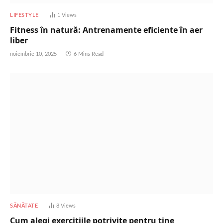
LIFESTYLE
1
Views
Fitness în natură: Antrenamente eficiente în aer
liber
noiembrie 10, 2025
6 Mins Read
SĂNĂTATE
8
Views
Cum alegi exercițiile potrivite pentru tine