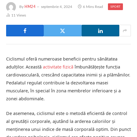
By
HM24
septembrie 4, 2024
6 Mins Read
SPORT
11
Views
Ciclismul oferă numeroase beneficii pentru sănătatea
adulților. Această
activitate fizică
îmbunătățește funcția
cardiovasculară, crescând capacitatea inimii și a plămânilor.
Pedalatul regulat contribuie la dezvoltarea masei
musculare, în special în zona membrelor inferioare și a
zonei abdominale.
De asemenea, ciclismul este o metodă eficientă de control
al greutății corporale, ajutând la arderea caloriilor și
menținerea unui indice de masă corporală optim. Din punct