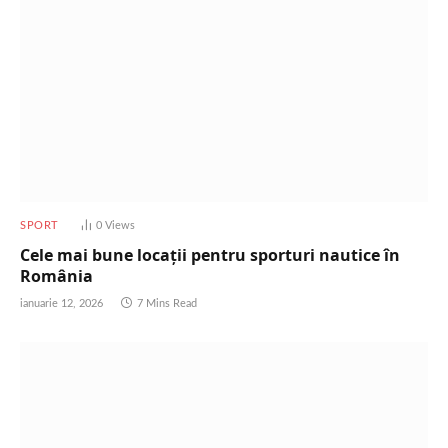
SPORT
0
Views
Cele mai bune locații pentru sporturi nautice în
România
ianuarie 12, 2026
7 Mins Read