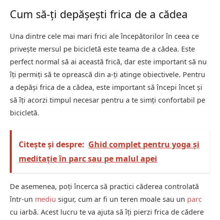
Cum să-ți depășești frica de a cădea
Una dintre cele mai mari frici ale începătorilor în ceea ce
privește mersul pe bicicletă este teama de a cădea. Este
perfect normal să ai această frică, dar este important să nu
îți permiți să te oprească din a-ți atinge obiectivele. Pentru
a depăși frica de a cădea, este important să începi încet și
să îți acorzi timpul necesar pentru a te simți confortabil pe
bicicletă.
Citește și despre:
Ghid complet pentru yoga și
meditație în parc sau pe malul apei
De asemenea, poți încerca să practici căderea controlată
într-un
mediu
sigur, cum ar fi un teren moale sau un
parc
cu iarbă. Acest lucru te va ajuta să îți pierzi frica de cădere