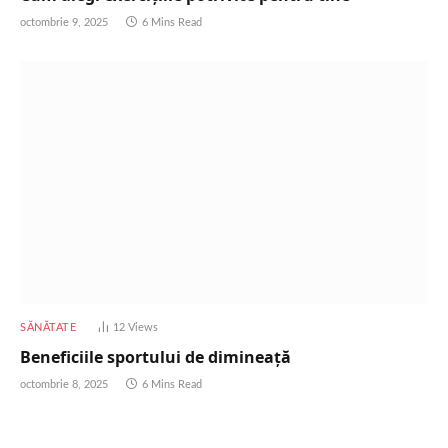
octombrie 9, 2025
6 Mins Read
SĂNĂTATE
12
Views
Beneficiile sportului de dimineață
octombrie 8, 2025
6 Mins Read