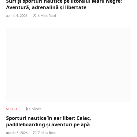
Surf și sporturi nautice pe litoralul Mării Negre:
Aventură, adrenalină și libertate
aprilie 4, 2026
6 Mins Read
SPORT
0
Views
Sporturi nautice în aer liber: Caiac,
paddleboarding și aventuri pe apă
martie 5, 2026
7 Mins Read