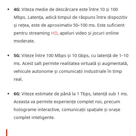
4G:
Viteza medie de descărcare este între 10 și 100
Mbps. Latența, adică timpul de răspuns între dispozitiv
și rețea, este de aproximativ 50–100 ms. Este suficient
pentru streaming
HD
, apeluri video și jocuri online
moderate.
5G:
Viteze între 100 Mbps și 10 Gbps, cu latență de 1–10
ms. Acest salt permite realitatea virtuală și augmentată,
vehicule autonome și comunicații industriale în timp
real.
6G:
Viteze estimate de până la 1 Tbps, latență sub 1 ms.
Aceasta va permite experiențe complet noi, precum
holograme interactive, comunicații spațiale și orașe
complet inteligente.