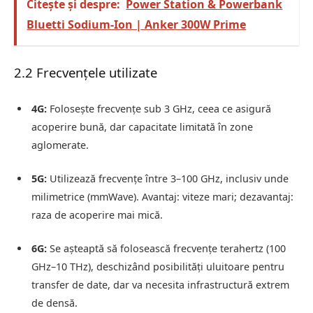
Citește și despre:
Power Station & Powerbank
Bluetti Sodium‑Ion | Anker 300W Prime
2.2 Frecvențele utilizate
4G:
Folosește frecvențe sub 3 GHz, ceea ce asigură
acoperire bună, dar capacitate limitată în zone
aglomerate.
5G:
Utilizează frecvențe între 3–100 GHz, inclusiv unde
milimetrice (mmWave). Avantaj: viteze mari; dezavantaj:
raza de acoperire mai mică.
6G:
Se așteaptă să folosească frecvențe terahertz (100
GHz–10 THz), deschizând posibilități uluitoare pentru
transfer de date, dar va necesita infrastructură extrem
de densă.