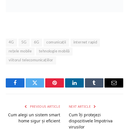
4G
5G
6G
comunicații
internet rapid
rețele mobile
tehnologie mobilă
viitorul telecomunicațiilor
Facebook
Twitter
Pinterest
LinkedIn
Tumblr
Email
PREVIOUS ARTICLE
NEXT ARTICLE
Cum alegi un sistem smart
Cum îți protejezi
home sigur și eficient
dispozitivele împotriva
virușilor