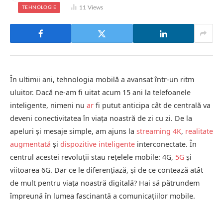
11
Views
TEHNOLOGIE
În ultimii ani, tehnologia mobilă a avansat într-un ritm
uluitor. Dacă ne-am fi uitat acum 15 ani la telefoanele
inteligente, nimeni nu
ar
fi putut anticipa cât de centrală va
deveni conectivitatea în viața noastră de zi cu zi. De la
apeluri și mesaje simple, am ajuns la
streaming 4K
,
realitate
augmentată
și
dispozitive inteligente
interconectate. În
centrul acestei revoluții stau rețelele mobile: 4G,
5G
și
viitoarea 6G. Dar ce le diferențiază, și de ce contează atât
de mult pentru viața noastră digitală? Hai să pătrundem
împreună în lumea fascinantă a comunicațiilor mobile.