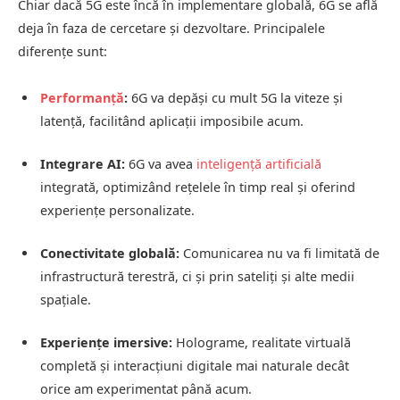
Chiar dacă 5G este încă în implementare globală, 6G se află
deja în faza de cercetare și dezvoltare. Principalele
diferențe sunt:
Performanță
:
6G va depăși cu mult 5G la viteze și
latență, facilitând aplicații imposibile acum.
Integrare AI:
6G va avea
inteligență artificială
integrată, optimizând rețelele în timp real și oferind
experiențe personalizate.
Conectivitate globală:
Comunicarea nu va fi limitată de
infrastructură terestră, ci și prin sateliți și alte medii
spațiale.
Experiențe imersive:
Holograme, realitate virtuală
completă și interacțiuni digitale mai naturale decât
orice am experimentat până acum.