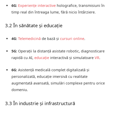
6G:
Experiențe interactive
holografice, transmisiuni în
timp real din întreaga lume, fără nicio întârziere.
3.2 În sănătate și educație
4G:
Telemedicină
de bază și
cursuri online
.
5G:
Operații la distanță asistate robotic, diagnosticare
rapidă cu AI,
educație
interactivă și simulatoare
VR
.
6G:
Asistență medicală complet digitalizată și
personalizată, educație imersivă cu realitate
augmentată avansată, simulări complexe pentru orice
domeniu.
3.3 În industrie și infrastructură