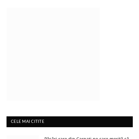
CELE MAI CITITE
Păsări rare din Carpați pe care merită să