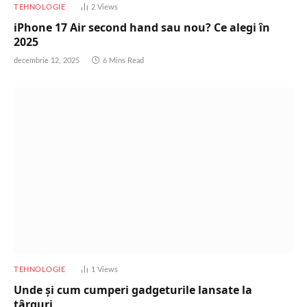
TEHNOLOGIE
2
Views
iPhone 17 Air second hand sau nou? Ce alegi în
2025
decembrie 12, 2025
6 Mins Read
TEHNOLOGIE
1
Views
Unde și cum cumperi gadgeturile lansate la
târguri