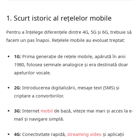
1. Scurt istoric al rețelelor mobile
Pentru a înțelege diferențele dintre 4G, 5G și 6G, trebuie să
facem un pas înapoi. Rețelele mobile au evoluat treptat:
1G:
Prima generație de rețele mobile, apărută în anii
1980, folosea semnale analogice și era destinată doar
apelurilor vocale.
2G:
Introducerea digitalizării, mesaje text (SMS) și
criptare a convorbirilor.
3G:
Internet
mobil
de bază, viteze mai mari și acces la e-
mail și navigare simplă.
4G:
Conectivitate rapidă,
streaming video
și aplicații