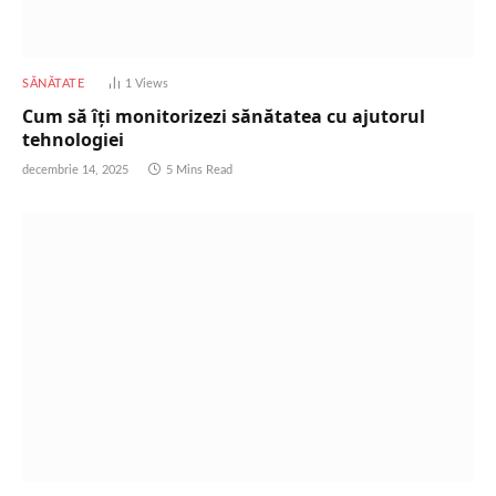
SĂNĂTATE
1
Views
Cum să îți monitorizezi sănătatea cu ajutorul
tehnologiei
decembrie 14, 2025
5 Mins Read