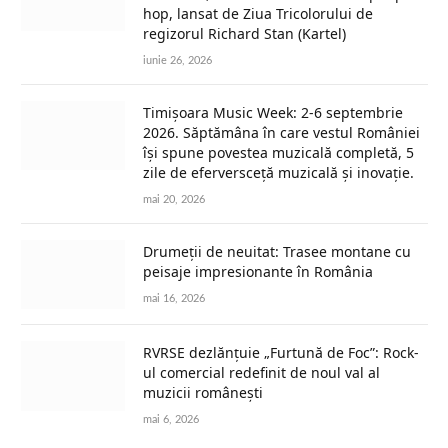
hop, lansat de Ziua Tricolorului de
regizorul Richard Stan (Kartel)
iunie 26, 2026
Timișoara Music Week: 2-6 septembrie
2026. Săptămâna în care vestul României
își spune povestea muzicală completă, 5
zile de eferversceță muzicală și inovație.
mai 20, 2026
Drumeții de neuitat: Trasee montane cu
peisaje impresionante în România
mai 16, 2026
RVRSE dezlănțuie „Furtună de Foc”: Rock-
ul comercial redefinit de noul val al
muzicii românești
mai 6, 2026