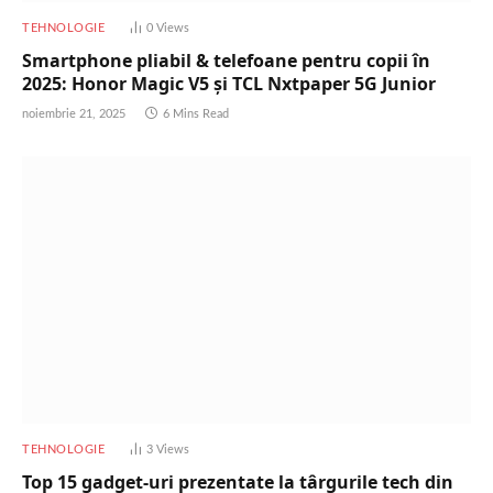
TEHNOLOGIE
0
Views
Smartphone pliabil & telefoane pentru copii în
2025: Honor Magic V5 și TCL Nxtpaper 5G Junior
noiembrie 21, 2025
6 Mins Read
TEHNOLOGIE
3
Views
Top 15 gadget-uri prezentate la târgurile tech din