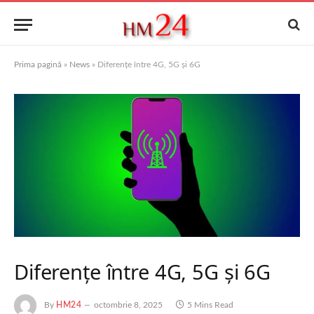
Prima pagină
»
News
»
Diferențe între 4G, 5G și 6G
Diferențe între 4G, 5G și 6G
By
HM24
octombrie 8, 2025
5 Mins Read