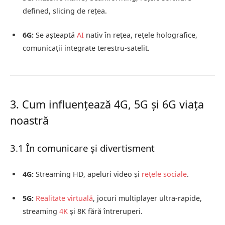
defined, slicing de rețea.
6G:
Se așteaptă
AI
nativ în rețea, rețele holografice,
comunicații integrate terestru-satelit.
3. Cum influențează 4G, 5G și 6G viața
noastră
3.1 În comunicare și divertisment
4G:
Streaming HD, apeluri video și
rețele sociale
.
5G:
Realitate virtuală
, jocuri multiplayer ultra-rapide,
streaming
4K
și 8K fără întreruperi.