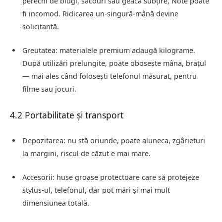
perechi de blugi, sacouri sau geacă subțire, Note poate
fi incomod. Ridicarea un‑singură‑mână devine
solicitantă.
Greutatea: materialele premium adaugă kilograme.
După utilizări prelungite, poate obosește mâna, brațul
— mai ales când folosești telefonul măsurat, pentru
filme sau jocuri.
4.2 Portabilitate și transport
Depozitarea: nu stă oriunde, poate aluneca, zgârieturi
la margini, riscul de căzut e mai mare.
Accesorii: huse groase protectoare care să protejeze
stylus‑ul, telefonul, dar pot mări și mai mult
dimensiunea totală.