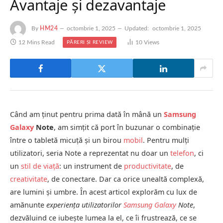
Avantaje și dezavantaje
By
HM24
octombrie 1, 2025
Updated:
octombrie 1, 2025
12 Mins Read
10
Views
PĂRERI ȘI REVIEW
Când am ținut pentru prima dată în mână un
Samsung
Galaxy
Note
, am simțit că port în buzunar o combinație
între o tabletă micuță și un birou
mobil
. Pentru mulți
utilizatori, seria Note a reprezentat nu doar un
telefon
, ci
un
stil de viață
: un instrument de
productivitate
, de
creativitate
, de conectare. Dar ca orice unealtă complexă,
are lumini și umbre. În acest articol explorăm cu lux de
amănunte
experiența utilizatorilor
Samsung Galaxy
Note
,
dezvăluind ce iubește lumea la el, ce îi frustrează, ce se