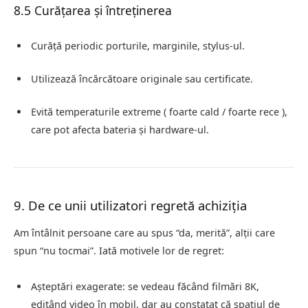
8.5 Curățarea și întreținerea
Curăță periodic porturile, marginile, stylus‑ul.
Utilizează încărcătoare originale sau certificate.
Evită temperaturile extreme ( foarte cald / foarte rece ),
care pot afecta bateria și hardware‑ul.
9. De ce unii utilizatori regretă achiziția
Am întâlnit persoane care au spus “da, merită”, alții care
spun “nu tocmai”. Iată motivele lor de regret:
Așteptări exagerate: se vedeau făcând filmări 8K,
editând video în mobil, dar au constatat că spațiul de