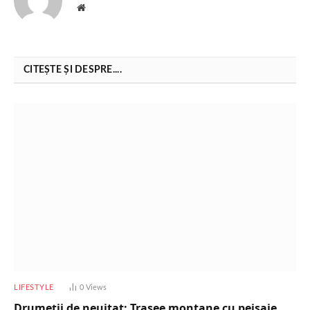
Website
CITEȘTE ȘI DESPRE....
LIFESTYLE
0
Views
Drumeții de neuitat: Trasee montane cu peisaje