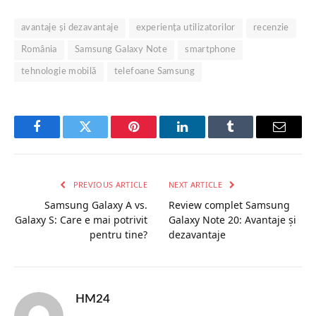
avantaje și dezavantaje
experiența utilizatorilor
recenzie
România
Samsung Galaxy Note
smartphone
tehnologie mobilă
telefoane Samsung
Facebook
Twitter
Pinterest
LinkedIn
Tumblr
Email
PREVIOUS ARTICLE
NEXT ARTICLE
Samsung Galaxy A vs.
Review complet Samsung
Galaxy S: Care e mai potrivit
Galaxy Note 20: Avantaje și
pentru tine?
dezavantaje
HM24