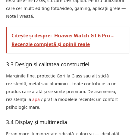
RAM de 8‑16‑12 GB, stocare UFS rapidă. Pentru utilizatorii
care cer mult: editing foto/video, gaming, aplicații grele —
Note livrează.
Citește și despre:
Huawei Watch GT 6 Pro –
Recenzie completă și opinii reale
3.3 Design și calitatea construcției
Marginile fine, protecție Gorilla Glass sau alt sticlă
rezistentă, metal sau aluminiu – toate contribuie la un
produs care arată și se simte premium. De asemenea,
rezistența la
apă
/ praf la modelele recente: un confort
psihologic mare.
3.4 Display și multimedia
Ecran mare, luminozitate ridicată, culori vii — ideal atât