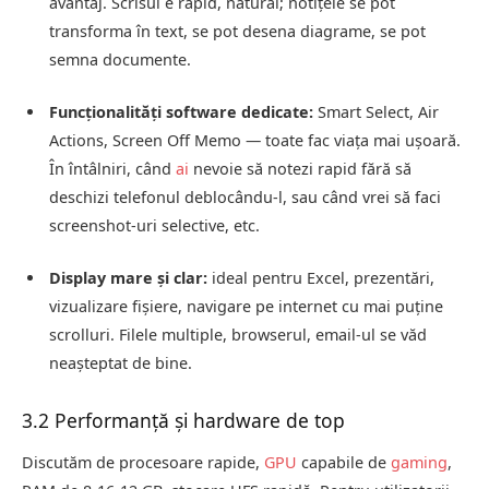
avantaj. Scrisul e rapid, natural; notițele se pot
transforma în text, se pot desena diagrame, se pot
semna documente.
Funcționalități software dedicate:
Smart Select, Air
Actions, Screen Off Memo — toate fac viața mai ușoară.
În întâlniri, când
ai
nevoie să notezi rapid fără să
deschizi telefonul deblocându‑l, sau când vrei să faci
screenshot‑uri selective, etc.
Display mare și clar:
ideal pentru Excel, prezentări,
vizualizare fișiere, navigare pe internet cu mai puține
scrolluri. Filele multiple, browserul, email‑ul se văd
neașteptat de bine.
3.2 Performanță și hardware de top
Discutăm de procesoare rapide,
GPU
capabile de
gaming
,