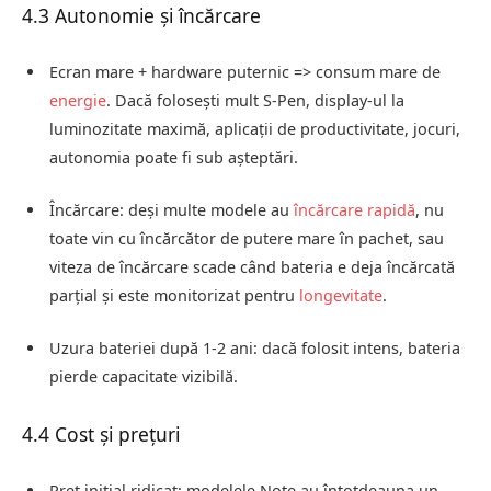
4.3 Autonomie și încărcare
Ecran mare + hardware puternic => consum mare de
energie
. Dacă folosești mult S‑Pen, display‑ul la
luminozitate maximă, aplicații de productivitate, jocuri,
autonomia poate fi sub așteptări.
Încărcare: deși multe modele au
încărcare rapidă
, nu
toate vin cu încărcător de putere mare în pachet, sau
viteza de încărcare scade când bateria e deja încărcată
parțial și este monitorizat pentru
longevitate
.
Uzura bateriei după 1‑2 ani: dacă folosit intens, bateria
pierde capacitate vizibilă.
4.4 Cost și prețuri
Preț inițial ridicat: modelele Note au întotdeauna un