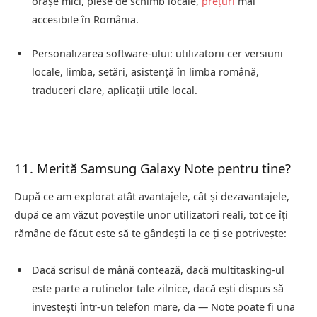
orașe mici, piese de schimb locale,
prețuri
mai
accesibile în România.
Personalizarea software‑ului: utilizatorii cer versiuni
locale, limba, setări, asistență în limba română,
traduceri clare, aplicații utile local.
11. Merită Samsung Galaxy Note pentru tine?
După ce am explorat atât avantajele, cât și dezavantajele,
după ce am văzut poveștile unor utilizatori reali, tot ce îți
rămâne de făcut este să te gândești la ce ți se potrivește:
Dacă scrisul de mână contează, dacă multitasking‑ul
este parte a rutinelor tale zilnice, dacă ești dispus să
investești într‑un telefon mare, da — Note poate fi una