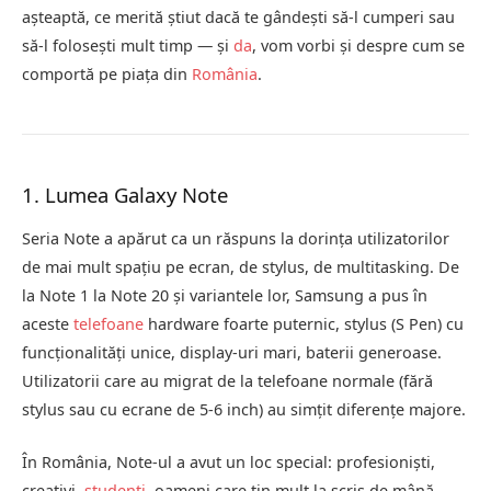
așteaptă, ce merită știut dacă te gândești să‑l cumperi sau
să‑l folosești mult timp — și
da
, vom vorbi și despre cum se
comportă pe piața din
România
.
1. Lumea Galaxy Note
Seria Note a apărut ca un răspuns la dorința utilizatorilor
de mai mult spațiu pe ecran, de stylus, de multitasking. De
la Note 1 la Note 20 și variantele lor, Samsung a pus în
aceste
telefoane
hardware foarte puternic, stylus (S Pen) cu
funcționalități unice, display-uri mari, baterii generoase.
Utilizatorii care au migrat de la telefoane normale (fără
stylus sau cu ecrane de 5‑6 inch) au simțit diferențe majore.
În România, Note-ul a avut un loc special: profesioniști,
creativi,
studenți
, oameni care țin mult la scris de mână,