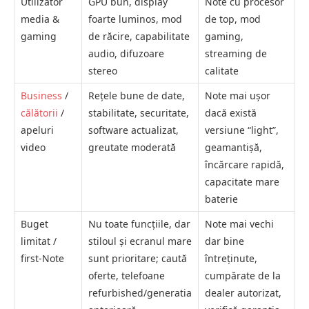
Utilizator
GPU bun, display
Note cu procesor
media &
foarte luminos, mod
de top, mod
gaming
de răcire, capabilitate
gaming,
audio, difuzoare
streaming de
stereo
calitate
Business
/
Rețele bune de date,
Note mai ușor
călătorii
/
stabilitate, securitate,
dacă există
apeluri
software actualizat,
versiune “light”,
video
greutate moderată
geamantișă,
încărcare rapidă,
capacitate mare
baterie
Buget
Nu toate funcțiile, dar
Note mai vechi
limitat /
stiloul și ecranul mare
dar bine
first‑Note
sunt prioritare; caută
întreținute,
oferte, telefoane
cumpărate de la
refurbished/generatia
dealer autorizat,