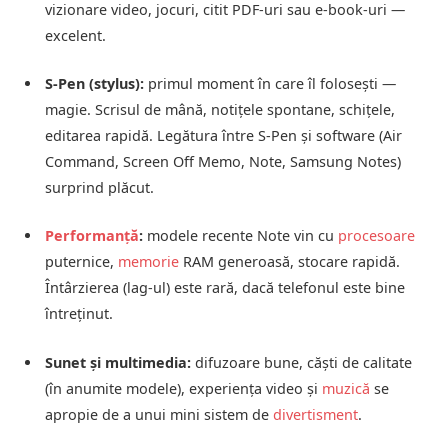
vizionare video, jocuri, citit PDF‑uri sau e‑book‑uri —
excelent.
S‑Pen (stylus):
primul moment în care îl folosești —
magie. Scrisul de mână, notițele spontane, schițele,
editarea rapidă. Legătura între S‑Pen și software (Air
Command, Screen Off Memo, Note, Samsung Notes)
surprind plăcut.
Performanță
:
modele recente Note vin cu
procesoare
puternice,
memorie
RAM generoasă, stocare rapidă.
Întârzierea (lag‑ul) este rară, dacă telefonul este bine
întreținut.
Sunet și multimedia:
difuzoare bune, căști de calitate
(în anumite modele), experiența video și
muzică
se
apropie de a unui mini sistem de
divertisment
.