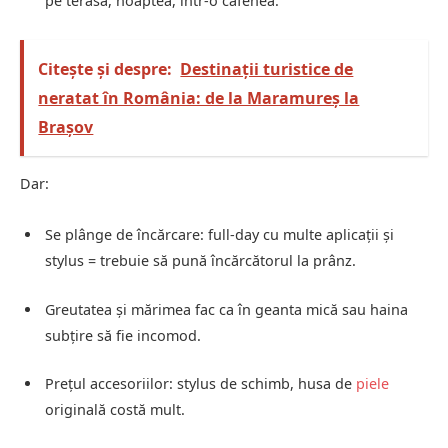
pe terasă, noaptea, într‑o cafenea.
Citește și despre:
Destinații turistice de
neratat în România: de la Maramureș la
Brașov
Dar:
Se plânge de încărcare: full‑day cu multe aplicații și
stylus = trebuie să pună încărcătorul la prânz.
Greutatea și mărimea fac ca în geanta mică sau haina
subțire să fie incomod.
Prețul accesoriilor: stylus de schimb, husa de
piele
originală costă mult.