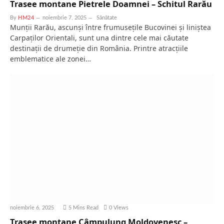
Trasee montane Pietrele Doamnei – Schitul Rarău
By
HM24
noiembrie 7, 2025
Sănătate
Munții Rarău, ascunși între frumusețile Bucovinei și liniștea
Carpaților Orientali, sunt una dintre cele mai căutate
destinații de drumeție din România. Printre atracțiile
emblematice ale zonei…
noiembrie 6, 2025
5 Mins Read
0
Views
Trasee montane Câmpulung Moldovenesc –