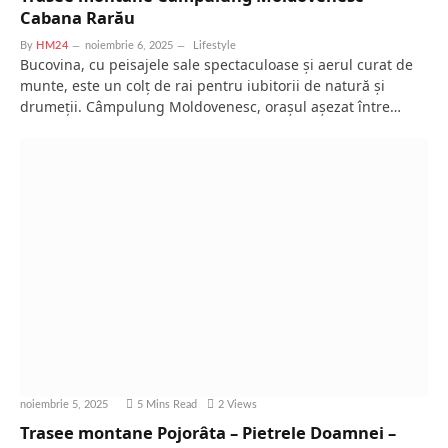
Cabana Rarău
By
HM24
noiembrie 6, 2025
Lifestyle
Bucovina, cu peisajele sale spectaculoase și aerul curat de
munte, este un colț de rai pentru iubitorii de natură și
drumeții. Câmpulung Moldovenesc, orașul așezat între…
noiembrie 5, 2025
5 Mins Read
2
Views
Trasee montane Pojorâta – Pietrele Doamnei –