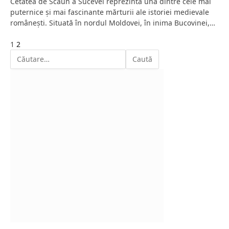
Cetatea de Scaun a Sucevei reprezintă una dintre cele mai
puternice și mai fascinante mărturii ale istoriei medievale
românești. Situată în nordul Moldovei, în inima Bucovinei,…
Next
1
2