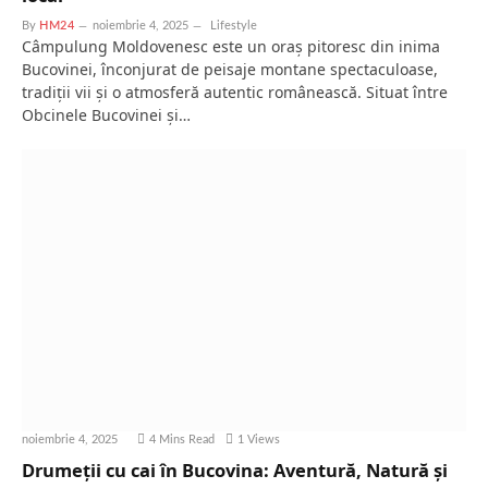
By
HM24
noiembrie 4, 2025
Lifestyle
Câmpulung Moldovenesc este un oraș pitoresc din inima
Bucovinei, înconjurat de peisaje montane spectaculoase,
tradiții vii și o atmosferă autentic românească. Situat între
Obcinele Bucovinei și…
noiembrie 4, 2025
4 Mins Read
1
Views
Drumeții cu cai în Bucovina: Aventură, Natură și