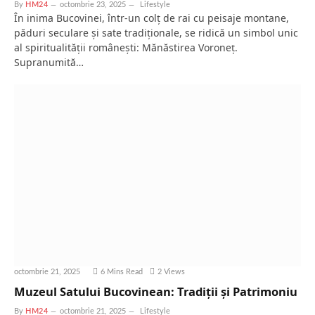
By
HM24
octombrie 23, 2025
Lifestyle
În inima Bucovinei, într-un colț de rai cu peisaje montane,
păduri seculare și sate tradiționale, se ridică un simbol unic
al spiritualității românești: Mănăstirea Voroneț.
Supranumită…
octombrie 21, 2025
6 Mins Read
2
Views
Muzeul Satului Bucovinean: Tradiții și Patrimoniu
By
HM24
octombrie 21, 2025
Lifestyle