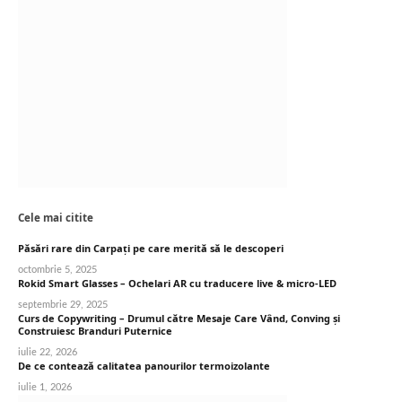
Cele mai citite
Păsări rare din Carpați pe care merită să le descoperi
octombrie 5, 2025
Rokid Smart Glasses – Ochelari AR cu traducere live & micro-LED
septembrie 29, 2025
Curs de Copywriting – Drumul către Mesaje Care Vând, Conving și
Construiesc Branduri Puternice
iulie 22, 2026
De ce contează calitatea panourilor termoizolante
iulie 1, 2026