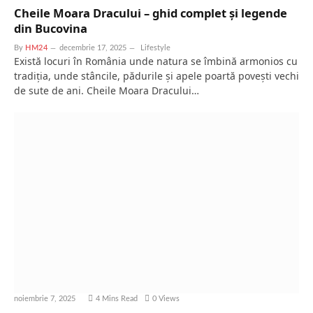
Cheile Moara Dracului – ghid complet și legende
din Bucovina
By
HM24
decembrie 17, 2025
Lifestyle
Există locuri în România unde natura se îmbină armonios cu
tradiția, unde stâncile, pădurile și apele poartă povești vechi
de sute de ani. Cheile Moara Dracului…
noiembrie 7, 2025
4 Mins Read
0
Views