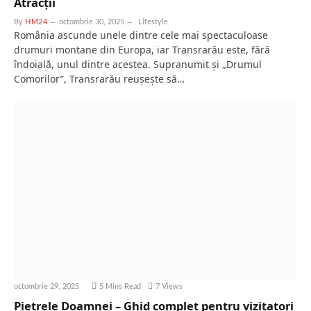
Atracții
By
HM24
octombrie 30, 2025
Lifestyle
România ascunde unele dintre cele mai spectaculoase
drumuri montane din Europa, iar Transrarău este, fără
îndoială, unul dintre acestea. Supranumit și „Drumul
Comorilor”, Transrarău reușește să…
octombrie 29, 2025
5 Mins Read
7
Views
Pietrele Doamnei – Ghid complet pentru vizitatori