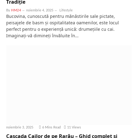
Tradiție
By
HM24
noiembrie 4, 2025
Lifestyle
Bucovina, cunoscută pentru mănăstirile sale pictate,
peisajele de basm și ospitalitatea oamenilor, este locul
perfect pentru o experiență unică: drumețiile cu cai.
Imaginați-vă dimineți învăluite în…
noiembrie 3, 2025
6 Mins Read
11
Views
Cascada Cailor de pe Rarău – Ghid complet și