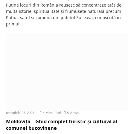
Puține locuri din România reușesc să concentreze atât de
multă istorie, spiritualitate și frumusețe naturală precum
Putna, satul și comuna din județul Suceava, cunoscută în
primul…
octombrie 25, 2025
4 Mins Read
5
Views
Moldovița – Ghid complet turistic și cultural al
comunei bucovinene