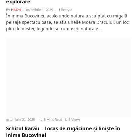
explorare
By
HM24
noiembrie 1, 2025
Lifestyle
În inima Bucovinei, acolo unde natura a sculptat cu migală
peisaje spectaculoase, se află Cheile Moara Dracului, un loc
plin de mister, legende și frumuseți naturale.…
octombrie 31, 2025
5 Mins Read
3
Views
Schitul Rarău – Locaș de rugăciune și liniște în
inima Bucovinei