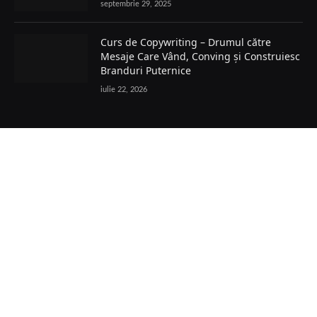
septembrie 29, 2025
Curs de Copywriting – Drumul către
Mesaje Care Vând, Conving și Construiesc
Branduri Puternice
iulie 22, 2026
Facebook
POLITICĂ COOKIES
TERMENI ȘI CONDIȚII
PRELUCRAREA DATELOR
POLITICĂ GDPR
POLITICA EDITORIALĂ
CONTACT
© 2026 HM24 Toate drepturile rezervate.