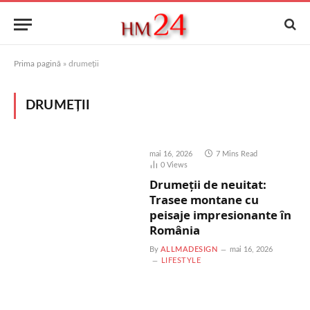
Prima pagină
»
drumeții
DRUMEȚII
mai 16, 2026
7 Mins Read
0
Views
Drumeții de neuitat:
Trasee montane cu
peisaje impresionante în
România
By
ALLMADESIGN
mai 16, 2026
LIFESTYLE