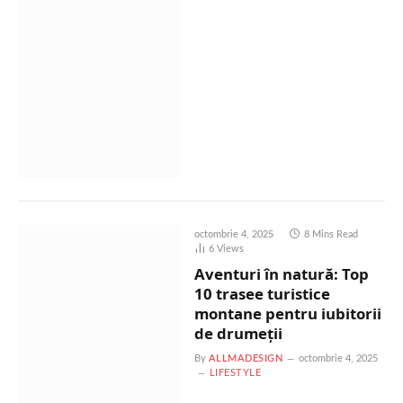
octombrie 4, 2025
8 Mins Read
6
Views
Aventuri în natură: Top
10 trasee turistice
montane pentru iubitorii
de drumeții
By
ALLMADESIGN
octombrie 4, 2025
LIFESTYLE