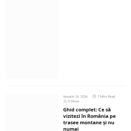
ianuarie 14, 2026
7 Mins Read
0
Views
Ghid complet: Ce să
vizitezi în România pe
trasee montane și nu
numai