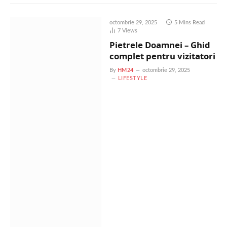
octombrie 29, 2025
5 Mins Read
7
Views
Pietrele Doamnei – Ghid
complet pentru vizitatori
By
HM24
octombrie 29, 2025
LIFESTYLE