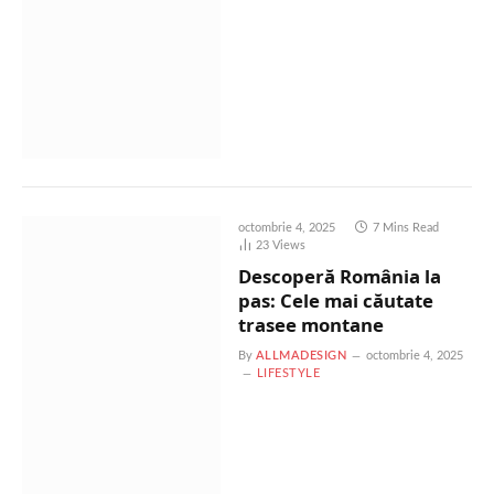
octombrie 4, 2025
7 Mins Read
23
Views
Descoperă România la
pas: Cele mai căutate
trasee montane
By
ALLMADESIGN
octombrie 4, 2025
LIFESTYLE