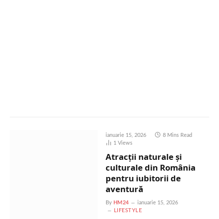
ianuarie 15, 2026
8 Mins Read
1
Views
Atracții naturale și
culturale din România
pentru iubitorii de
aventură
By
HM24
ianuarie 15, 2026
LIFESTYLE