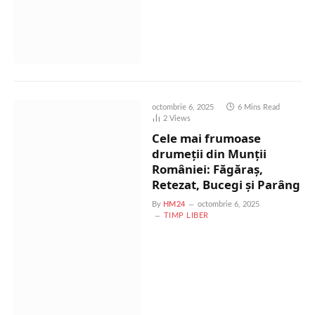
octombrie 6, 2025
6 Mins Read
2
Views
Cele mai frumoase
drumeții din Munții
României: Făgăraș,
Retezat, Bucegi și Parâng
By
HM24
octombrie 6, 2025
TIMP LIBER