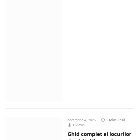
decembrie 4, 2025
5 Mins Read
1
Views
Ghid complet al locurilor