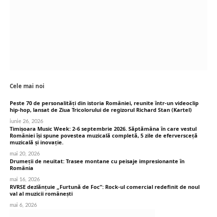
Cele mai noi
Peste 70 de personalități din istoria României, reunite într-un videoclip
hip-hop, lansat de Ziua Tricolorului de regizorul Richard Stan (Kartel)
iunie 26, 2026
Timișoara Music Week: 2-6 septembrie 2026. Săptămâna în care vestul
României își spune povestea muzicală completă, 5 zile de eferversceță
muzicală și inovație.
mai 20, 2026
Drumeții de neuitat: Trasee montane cu peisaje impresionante în
România
mai 16, 2026
RVRSE dezlănțuie „Furtună de Foc”: Rock-ul comercial redefinit de noul
val al muzicii românești
mai 6, 2026