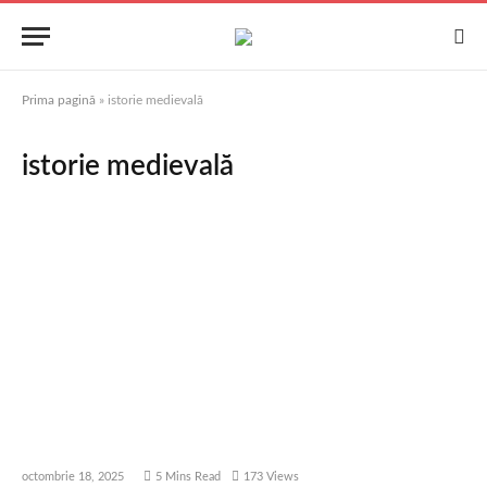
Prima pagină
»
istorie medievală
istorie medievală
octombrie 18, 2025
5 Mins Read
173
Views