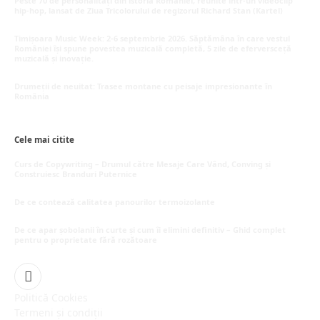
Peste 70 de personalități din istoria României, reunite într-un videoclip
hip-hop, lansat de Ziua Tricolorului de regizorul Richard Stan (Kartel)
iunie 26, 2026
Timișoara Music Week: 2-6 septembrie 2026. Săptămâna în care vestul
României își spune povestea muzicală completă, 5 zile de eferversceță
muzicală și inovație.
mai 20, 2026
Drumeții de neuitat: Trasee montane cu peisaje impresionante în
România
mai 16, 2026
Cele mai citite
Curs de Copywriting – Drumul către Mesaje Care Vând, Conving și
Construiesc Branduri Puternice
iulie 22, 2026
De ce contează calitatea panourilor termoizolante
iulie 1, 2026
De ce apar șobolanii în curte și cum îi elimini definitiv – Ghid complet
pentru o proprietate fără rozătoare
iunie 30, 2026
Facebook
Politică Cookies
Termeni și condiții