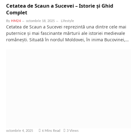
Cetatea de Scaun a Sucevei – Istorie și Ghid
Complet
By
HM24
octombrie 18, 2025
Lifestyle
Cetatea de Scaun a Sucevei reprezintă una dintre cele mai
puternice și mai fascinante mărturii ale istoriei medievale
românești. Situată în nordul Moldovei, în inima Bucovinei,…
octombrie 4, 2025
6 Mins Read
3
Views