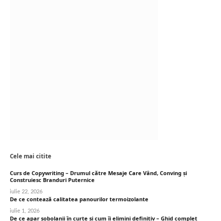
Cele mai citite
Curs de Copywriting – Drumul către Mesaje Care Vând, Conving și
Construiesc Branduri Puternice
iulie 22, 2026
De ce contează calitatea panourilor termoizolante
iulie 1, 2026
De ce apar șobolanii în curte și cum îi elimini definitiv – Ghid complet