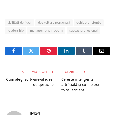
abilități de lider
dezvoltare personală
echipe eficiente
leadership
management modern
succes profesional
Facebook
Twitter
Pinterest
LinkedIn
Tumblr
Email
PREVIOUS ARTICLE
NEXT ARTICLE
Cum alegi software-ul ideal
Ce este inteligența
de gestiune
artificială și cum o poți
folosi eficient
HM24