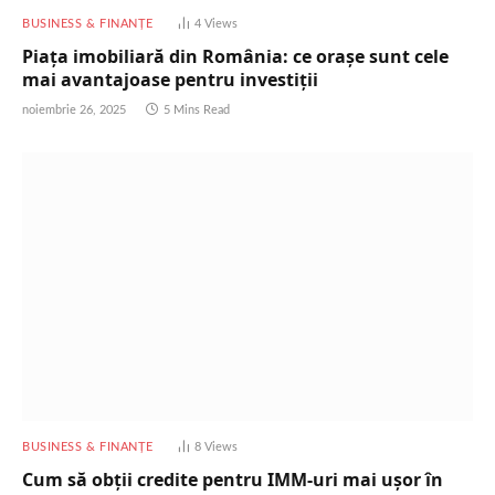
BUSINESS & FINANȚE
4
Views
Piața imobiliară din România: ce orașe sunt cele
mai avantajoase pentru investiții
noiembrie 26, 2025
5 Mins Read
BUSINESS & FINANȚE
8
Views
Cum să obții credite pentru IMM-uri mai ușor în