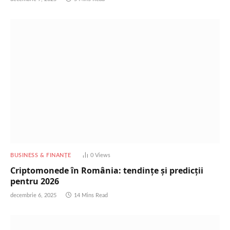
BUSINESS & FINANȚE
0
Views
Criptomonede în România: tendințe și predicții
pentru 2026
decembrie 6, 2025
14 Mins Read