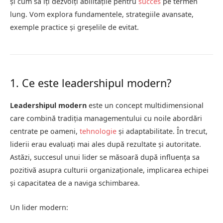
și cum să îți dezvolți abilitățile pentru
succes
pe termen
lung. Vom explora fundamentele, strategiile avansate,
exemple practice și greșelile de evitat.
1. Ce este leadershipul modern?
Leadershipul modern
este un concept multidimensional
care combină tradiția managementului cu noile abordări
centrate pe oameni,
tehnologie
și adaptabilitate. În trecut,
liderii erau evaluați mai ales după rezultate și autoritate.
Astăzi, succesul unui lider se măsoară după influența sa
pozitivă asupra culturii organizaționale, implicarea echipei
și capacitatea de a naviga schimbarea.
Un lider modern: