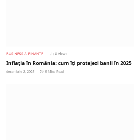
BUSINESS & FINANȚE
0
Views
Inflația în România: cum îți protejezi banii în 2025
decembrie 2, 2025
5 Mins Read