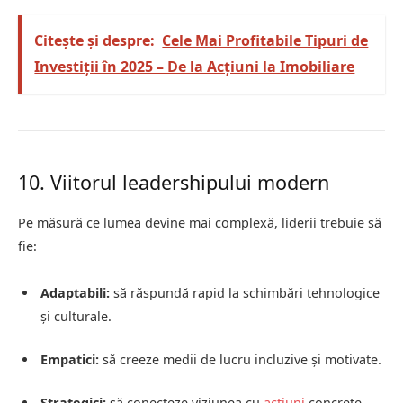
Citește și despre:
Cele Mai Profitabile Tipuri de
Investiții în 2025 – De la Acțiuni la Imobiliare
10. Viitorul leadershipului modern
Pe măsură ce lumea devine mai complexă, liderii trebuie să
fie:
Adaptabili:
să răspundă rapid la schimbări tehnologice
și culturale.
Empatici:
să creeze medii de lucru incluzive și motivate.
Strategici:
să conecteze viziunea cu
acțiuni
concrete.