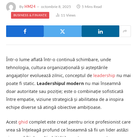
By
HM24
octombrie 8, 2025
5 Mins Read
11
Views
BUSINESS & FINANȚE
Într-o lume aflată într-o continuă schimbare, unde
tehnologia, cultura organizațională și așteptările
angajaților evoluează zilnic, conceptul de
leadership
nu mai
poate fi static.
Leadershipul modern
nu mai înseamnă
doar autoritate sau poziție; este o combinație sofisticată
între empatie, viziune strategică și abilitatea de a inspira
echipe diverse să atingă obiective ambițioase.
Acest
ghid
complet este creat pentru orice profesionist care
vrea să înțeleagă profund ce înseamnă să fii un lider astăzi