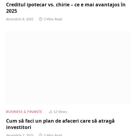
Creditul ipotecar vs. chirie – ce e mai avantajos în
2025
decembrie 8, 2025
5 Mins Read
BUSINESS & FINANȚE
12
Views
Cum să faci un plan de afaceri care să atragă
investitori
decembrie 7, 2025
5 Mins Read