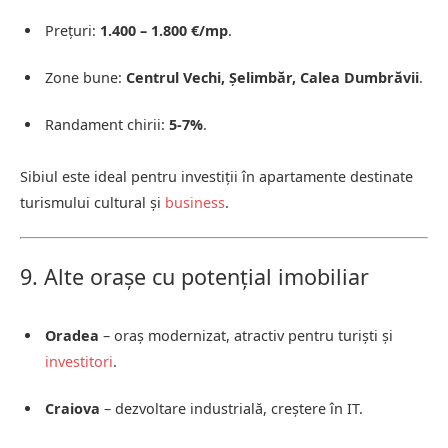
Prețuri:
1.400 – 1.800 €/mp
.
Zone bune:
Centrul Vechi, Șelimbăr, Calea Dumbrăvii
.
Randament chirii:
5-7%
.
Sibiul este ideal pentru investiții în apartamente destinate
turismului cultural și
business
.
9. Alte orașe cu potențial imobiliar
Oradea
– oraș modernizat, atractiv pentru turiști și
investitori
.
Craiova
– dezvoltare industrială, creștere în IT.