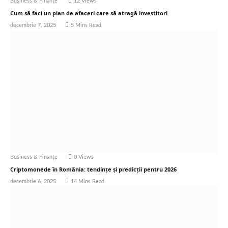
Business & Finanțe
12
Views
Cum să faci un plan de afaceri care să atragă investitori
decembrie 7, 2025
5 Mins Read
Business & Finanțe
0
Views
Criptomonede în România: tendințe și predicții pentru 2026
decembrie 6, 2025
14 Mins Read