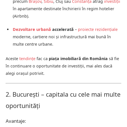
precum
Brașov
,
Sibiu
, Cluj sau
Constanța
atrag
investiții
în apartamente destinate închirierii în regim hotelier
(Airbnb).
Dezvoltare urbană
accelerată
–
proiecte rezidențiale
moderne, cartiere noi și infrastructură mai bună în
multe centre urbane.
Aceste
tendințe
fac ca
piața imobiliară din România
să fie
în continuare o oportunitate de investiții, mai ales dacă
alegi orașul potrivit.
2. București – capitala cu cele mai multe
oportunități
Avantaje: