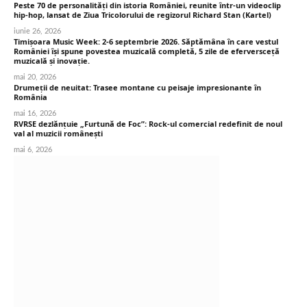
Peste 70 de personalități din istoria României, reunite într-un videoclip
hip-hop, lansat de Ziua Tricolorului de regizorul Richard Stan (Kartel)
iunie 26, 2026
Timișoara Music Week: 2-6 septembrie 2026. Săptămâna în care vestul
României își spune povestea muzicală completă, 5 zile de eferversceță
muzicală și inovație.
mai 20, 2026
Drumeții de neuitat: Trasee montane cu peisaje impresionante în
România
mai 16, 2026
RVRSE dezlănțuie „Furtună de Foc”: Rock-ul comercial redefinit de noul
val al muzicii românești
mai 6, 2026