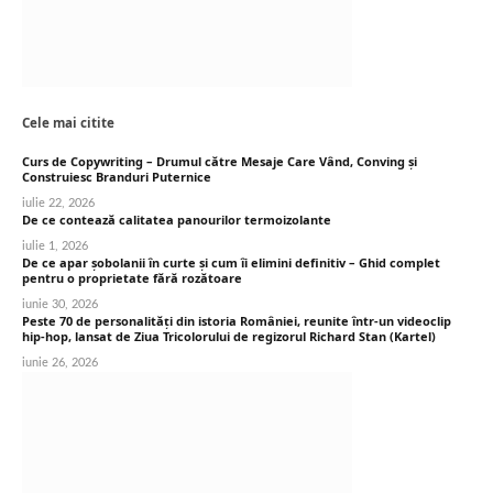
Cele mai citite
Curs de Copywriting – Drumul către Mesaje Care Vând, Conving și
Construiesc Branduri Puternice
iulie 22, 2026
De ce contează calitatea panourilor termoizolante
iulie 1, 2026
De ce apar șobolanii în curte și cum îi elimini definitiv – Ghid complet
pentru o proprietate fără rozătoare
iunie 30, 2026
Peste 70 de personalități din istoria României, reunite într-un videoclip
hip-hop, lansat de Ziua Tricolorului de regizorul Richard Stan (Kartel)
iunie 26, 2026