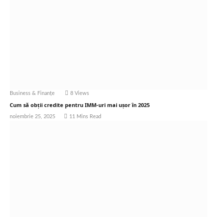
Business & Finanțe
8
Views
Cum să obții credite pentru IMM-uri mai ușor în 2025
noiembrie 25, 2025
11 Mins Read