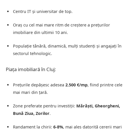
Centru IT și universitar de top.
Oraș cu cel mai mare ritm de creștere a prețurilor
imobiliare din ultimii 10 ani.
Populație tânără, dinamică, mulți studenți și angajați în
sectorul tehnologic.
Piața imobiliară în Cluj:
Prețurile depășesc adesea
2.500 €/mp
, fiind printre cele
mai mari din țară.
Zone preferate pentru investiții:
Mărăști, Gheorgheni,
Bună Ziua, Zorilor
.
Randament la chirii:
6-8%
, mai ales datorită cererii mari