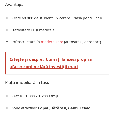
Avantaje:
Peste 60.000 de studenți → cerere uriașă pentru chirii.
Dezvoltare IT și medicală.
Infrastructură în
modernizare
(autostrăzi, aeroport).
Citește și despre:
Cum îți lansezi propria
afacere online fără investiții mari
Piața imobiliară în Iași:
Prețuri:
1.300 – 1.700 €/mp
.
Zone atractive:
Copou, Tătărași, Centru Civic
.