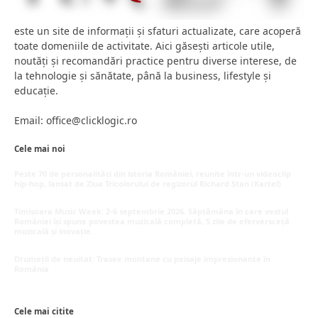
este un site de informații și sfaturi actualizate, care acoperă
toate domeniile de activitate. Aici găsești articole utile,
noutăți și recomandări practice pentru diverse interese, de
la tehnologie și sănătate, până la business, lifestyle și
educație.
Email: office@clicklogic.ro
Cele mai noi
Peste 70 de personalități din istoria României, reunite într-un videoclip
hip-hop, lansat de Ziua Tricolorului de regizorul Richard Stan (Kartel)
iunie 26, 2026
Timișoara Music Week: 2-6 septembrie 2026. Săptămâna în care vestul
României își spune povestea muzicală completă, 5 zile de eferversceță
muzicală și inovație.
mai 20, 2026
Drumeții de neuitat: Trasee montane cu peisaje impresionante în
România
mai 16, 2026
Cele mai citite