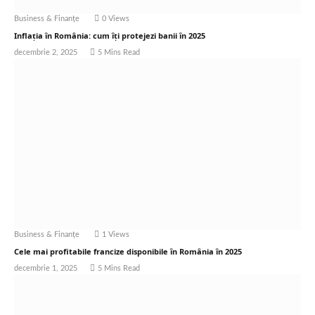
Business & Finanțe
0
Views
Inflația în România: cum îți protejezi banii în 2025
decembrie 2, 2025
5 Mins Read
Business & Finanțe
1
Views
Cele mai profitabile francize disponibile în România în 2025
decembrie 1, 2025
5 Mins Read