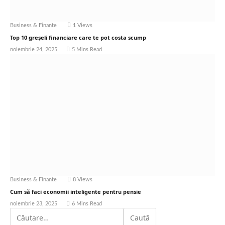
Business & Finanțe
1
Views
Top 10 greșeli financiare care te pot costa scump
noiembrie 24, 2025
5 Mins Read
Business & Finanțe
8
Views
Cum să faci economii inteligente pentru pensie
noiembrie 23, 2025
6 Mins Read