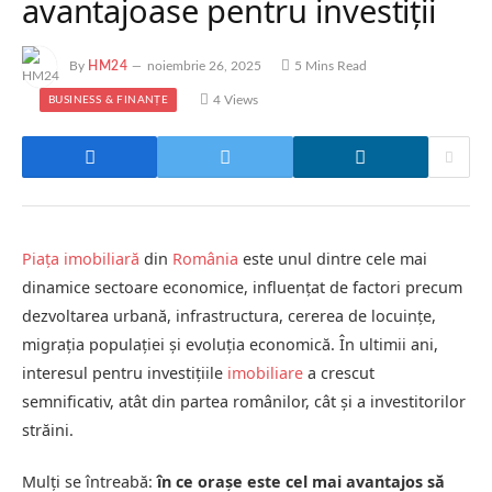
avantajoase pentru investiții
By
HM24
noiembrie 26, 2025
5 Mins Read
4
Views
BUSINESS & FINANȚE
Piața imobiliară
din
România
este unul dintre cele mai
dinamice sectoare economice, influențat de factori precum
dezvoltarea urbană, infrastructura, cererea de locuințe,
migrația populației și evoluția economică. În ultimii ani,
interesul pentru investițiile
imobiliare
a crescut
semnificativ, atât din partea românilor, cât și a investitorilor
străini.
Mulți se întreabă:
în ce orașe este cel mai avantajos să