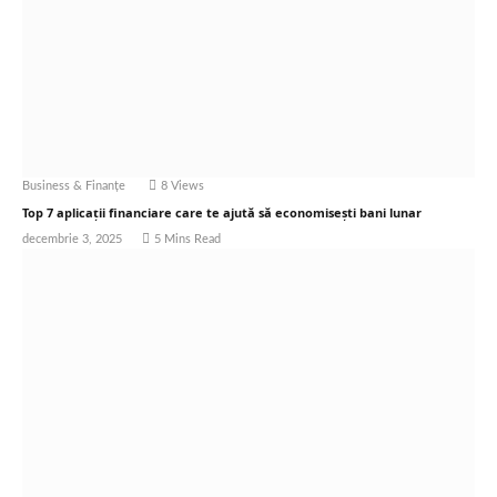
Business & Finanțe
8
Views
Top 7 aplicații financiare care te ajută să economisești bani lunar
decembrie 3, 2025
5 Mins Read