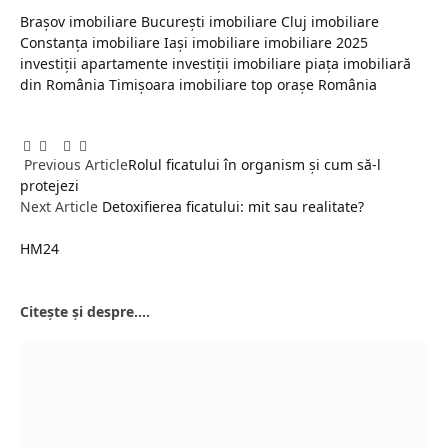
Brașov imobiliare
București imobiliare
Cluj imobiliare
Constanța imobiliare
Iași imobiliare
imobiliare 2025
investiții apartamente
investiții imobiliare
piața imobiliară
din România
Timișoara imobiliare
top orașe România
Facebook
Twitter
Pinterest
LinkedIn
Tumblr
Email
Previous Article
Rolul ficatului în organism și cum să-l
protejezi
Next Article
Detoxifierea ficatului: mit sau realitate?
HM24
Website
Citește și despre....