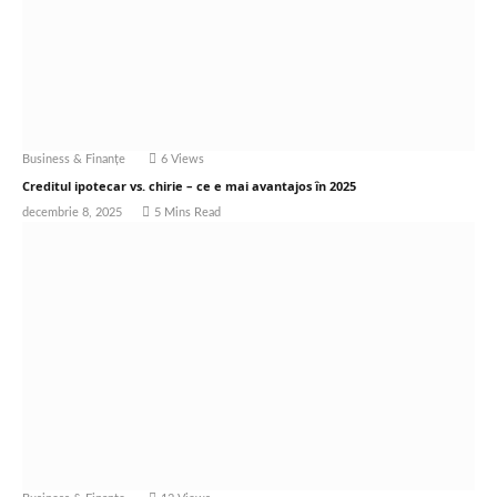
Business & Finanțe
6
Views
Creditul ipotecar vs. chirie – ce e mai avantajos în 2025
decembrie 8, 2025
5 Mins Read